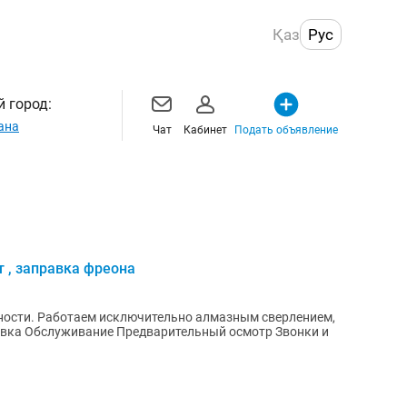
Қаз
Рус
 город:
ана
Чат
Кабинет
Подать объявление
т , заправка фреона
ности. Работаем исключительно алмазным сверлением,