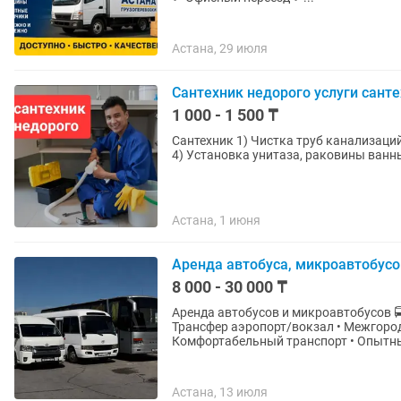
Астана, 29 июля
Сантехник недорого услуги санте
1 000 - 1 500 ₸
Сантехник 1) Чистка труб канализаций 2) Пайка перепайка труб 3) Замена смесителя и рем
Астана, 1 июня
Аренда автобуса, микроавтобусо
8 000 - 30 000 ₸
Аренда автобусов и микроавтобусов 🚍 От 7 мест до 53 мест • Развозка сотруднико
Трансфер аэропорт/вокзал • Межгород 
Комфортабельный транспорт • Опытны
Астана, 13 июля