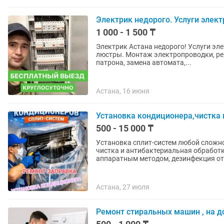
Электрик недорого. Услуги элек
1 000 - 1 500 ₸
Электрик Астана недорого! Услуги эл
люстры. Монтаж электропроводки, ремонт электрики, срочный выезд, установка бра,
патрона, замена автомата,...
Астана, 16 июня
Установка кондиционера,чистка
500 - 15 000 ₸
Установка сплит-систем любой сложно
чистка и антибактериальная обработ
аппаратным методом, дезинфекция от.
Астана, 27 июля
Ремонт стиральных машин , на д