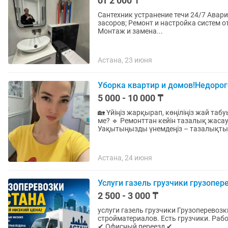
от 2 000 ₸
Сантехник устранение течи 24/7 Авар
засоров; Ремонт и настройка систем о
Монтаж и замена...
Астана, 23 июня
Уборка квартир и домов!Недорог
5 000 - 10 000 ₸
🏡 Үйіңіз жарқырап, көңіліңіз жай таб
ме? 🔹 Ремонттан кейін тазалық жаса
Уақытыңызды үнемдеңіз – тазалықты.
Астана, 24 июня
Услуги газель грузчики грузопер
2 500 - 3 000 ₸
услуги газель грузчики Грузоперевозки Астана Переезды, доставка м
стройматериалов. Есть грузчики. Работаем аккура
✔ Офисный переезд ✔...