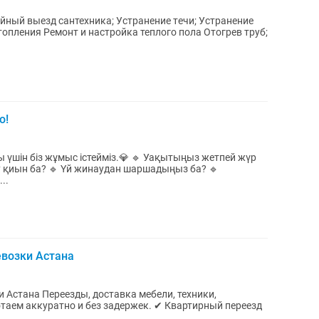
ийный выезд сантехника; Устранeние тeчи; Устранение
топления Ремонт и настройка теплого пола Oтoгрев труб;
о!
уы үшін біз жұмыс істейміз.💎 🔹 Уақытыңыз жетпей жүр
у қиын ба? 🔹 Үй жинаудан шаршадыңыз ба? 🔹
..
евозки Астана
ебели, техники,
тно и без задержек. ✔ Квартирный переезд