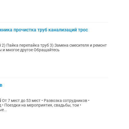
хника прочистка труб канализаций трос
онт
4) Установка унитаза, раковины ванны и многое другое Обращайтесь
в
в •
• Поездки на мероприятия, свадьбы, тои •
е...