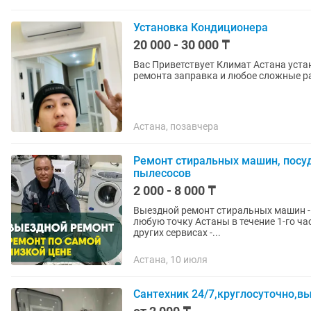
Установка Кондиционера
20 000 - 30 000 ₸
Вас Приветствует Климат Астана уста
ремонта заправка и любое сложные ра
Астана, позавчера
Ремонт стиральных машин, посу
пылесосов
2 000 - 8 000 ₸
Выездной ремонт стиральных машин - Новым клиентам kaspI 15% скидка. - Выезд мастера
любую точку Астаны в течение 1-го час
других сервисах -...
Астана, 10 июля
Сантехник 24/7,круглосуточно,в