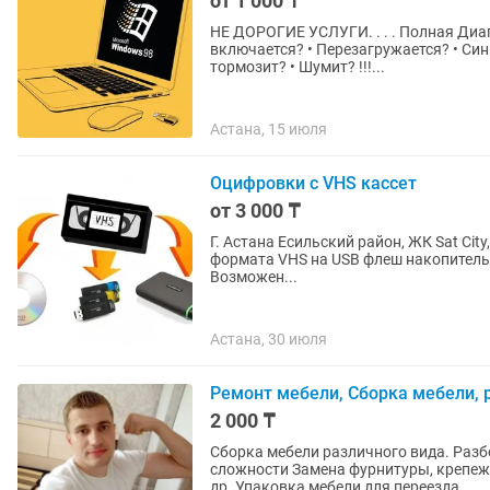
от 1 000 ₸
НЕ ДОРОГИЕ УСЛУГИ. . . . Полная Диаг
включается? • Перезагружается? • Син
тормозит? • Шумит? !!!...
Астана, 15 июля
Оцифровки с VHS кассет
от 3 000 ₸
Г. Астана Есильский район, ЖК Sat City, 3 дом Выполняем перезапись (оцифровку
формата VHS на USB флеш накопитель (DVD диск) 3000 тг Прове
Возможен...
Астана, 30 июля
Ремонт мебели, Сборка мебели, р
2 000 ₸
Сборка мебели различного вида. Разб
сложности Замена фурнитуры, крепеж
др. Упаковка мебели для переезда...