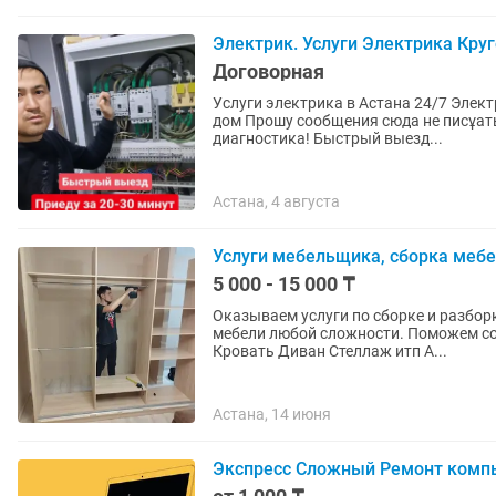
Электрик. Услуги Электрика Круг
Договорная
Услуги электрика в Астана 24/7 Электрик Круглосуточный Электрик на выезд Электрик на
дом Прошу сообщения сюда не писұать - читать некогда! Звоните! Выезд к клиенту и
диагностика! Быстрый выезд...
Астана, 4 августа
Услуги мебельщика, сборка мебе
5 000 - 15 000 ₸
Оказываем услуги по сборке и разборке м
мебели любой сложности. Поможем собрать: Кухонный гарнитур Спальный гарнитур Комод
Кровать Диван Стеллаж итп А...
Астана, 14 июня
Экспресс Сложный Ремонт компью