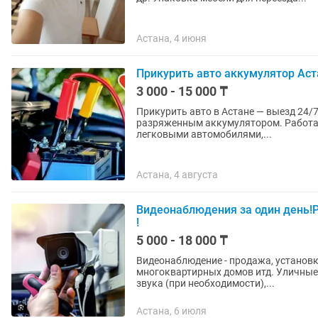
Астана, 4 июня
Прикурить авто аккумулятор Аст
3 000 - 15 000 ₸
Прикурить авто в Астане — выезд 24/7 Быстро приедем и безопасно запустим автомобиль
разряженным аккумулятором. Работае
легковыми автомобилями,...
Астана, 4 августа
Видеонаблюдения за один день!
!
5 000 - 18 000 ₸
Видеонаблюдение - продажа, установк
многоквартирных домов итд. Уличные 
звука (при необходимости),...
Астана, 6 июля