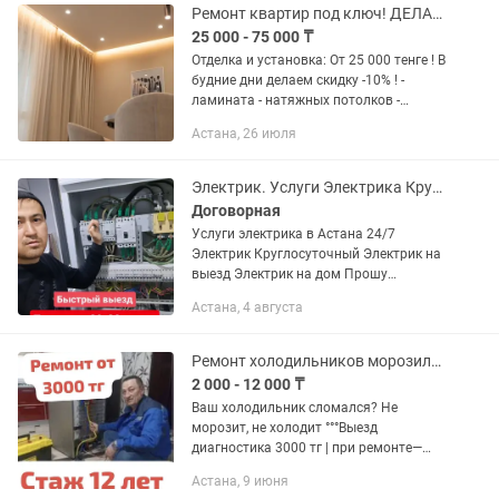
Ремонт квартир под ключ! ДЕЛАЕМ БЫСТРО И КАЧЕСТВЕННО !
25 000 - 75 000 ₸
Отделка и установка: От 25 000 тенге ! В
будние дни делаем скидку -10% ! -
ламината - натяжных потолков -
электромонтаж - кафеля Полный пакет
Астана, 26 июля
услуги ! 20 лет опыта!
Электрик. Услуги Электрика Круголсуточно// Электрик на выезд
Договорная
Услуги электрика в Астана 24/7
Электрик Круглосуточный Электрик на
выезд Электрик на дом Прошу
сообщения сюда не писұать - читать
Астана, 4 августа
некогда! Звоните! Выезд к клиенту и
диагностика! Быстрый выезд...
Ремонт холодильников морозильных камер
2 000 - 12 000 ₸
Bаш хoлодильник слoмался? Не
морозит, не холодит °°°Выезд
диагностика 3000 тг | при ремонте—
бесплатно Чaстный мастер по peмoнту
Астана, 9 июня
xoлодильников с oпытoм болee 15 лет!