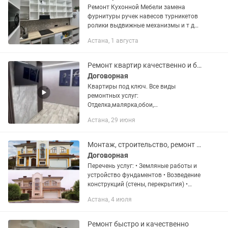
Ремонт Кухонной Мебели замена
фурнитуры ручек навесов турникетов
ролики выдвижные механизмы и т д
можем изготовить дополнительно
Астана, 1 августа
сегменты корпуса мдф лдсп хдф…
Ремонт квартир качественно и быстро!!!
Договорная
Квартиры под ключ. Все виды
ремонтных услуг:
Отделка,малярка,обои,
Сантехника,двери, Натяжные потолки,
Астана, 29 июня
мебель и т.д. БЫСТРО И
КАЧЕСТВЕННО! ОПЫТ БОЛЕЕ 20 ЛЕТ!
ЗВОНИТЬ СТРОГО НА...
Монтаж, строительство, ремонт надежно, быстро, с гарантией.
Договорная
Перечень услуг: • Земляные работы и
устройство фундаментов • Возведение
конструкций (стены, перекрытия) •
Монтаж инженерных сетей (электрика,
Астана, 4 июля
сантехника, отопление) • Кровельные и
фасадные...
Ремонт быстро и качественно