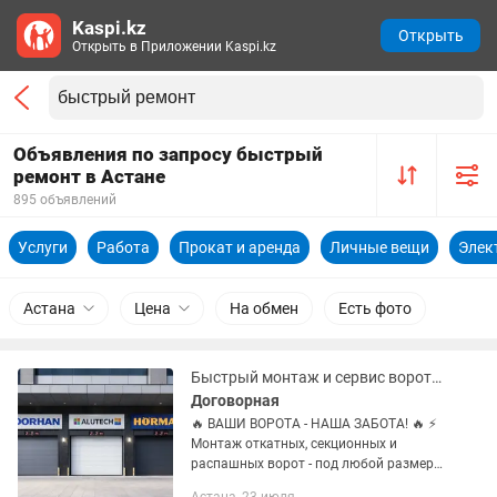
Kaspi.kz
Открыть
Открыть в Приложении Kaspi.kz
Объявления по запросу быстрый
ремонт в Астане
895 объявлений
Услуги
Работа
Прокат и аренда
Личные вещи
Элек
Астана
Цена
На обмен
Есть фото
Быстрый монтаж и сервис ворот - установка, ремонт, пульты!
Договорная
🔥 ВАШИ ВОРОТА - НАША ЗАБОТА! 🔥 ⚡
Монтаж откатных, секционных и
распашных ворот - под любой размер
и стиль 🛠️ Сервис и ремонт любых