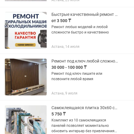
Астана, 23 июля
конструкций - быстро и качественно 📡
Настройка и продажа пультов,...
Быстрые качественный ремонт на дому холодильников стиральных машин
от 3 500 ₸
Ремонт любых моделей и любой
сложности быстро и качественно
Астана, 14 июля
Ремонт под ключ любой сложности быстрее и качество
30 000 - 100 000 ₸
Ремонт под ключ пишите или
позвоните любой время
Астана, 9 июля
Самоклеящаяся плитка 30x60 см (комплект 10 штук) быстрый ремонт за один в
5 750 ₸
Комплект из 10 самоклеящихся
панелей позволяет моментально
обновить интерьер без привлечения