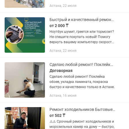
строительных бригад и покупки
Астана, 22 июля
дорогостоящих инструментов.
Благодаря технологии монтажа по
принципу...
Быстрый и качественный ремонт компьютеров/ноутбуков
от 2 000 ₸
Ноутбук шумит, греется или тормозит?
Не спешите покупать новый! Помогу
вернуть вашему компьютеру скорость
и стабильную работу. ✅ Чистка
Астана, 22 июня
ноутбуков и ПК от пыли ✅ Замена
термопасты ✅ Установка и...
Сделаю любой ремонт! Поклейка обоев, укладка ламината, покраска быстро!
Договорная
Сделаю любой ремонт! Поклейка
обоев, укладка ламината, покраска
быстро и качественно только в Астане.
Астана, 16 июня
Ремонт холодильников Бытовые, Витрины, Промхолод. Быстро с гарантией!
от 502 ₸
⚠️⚠️ Срочный ремонт холодильников и
морозильных камер на дому — быстро,