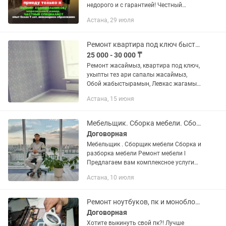
недорого и с гарантией! Честный
мастер⚠️ 👋 Меня зовут Амир . Я
Астана, 29 июля
частный мастер по ремонту
холодильников с опытом более 9 лет....
Ремонт квартира под ключ быстро аккуратно качественно
25 000 - 30 000 ₸
Ремонт жасаймыз, квартира под ключ,
укыпты тез ари сапалы жасаймыз,
Обой жабыстырамын, Левкас жагамын,
Штукатурка под маяк, Кафель
Астана, 15 июня
саламын, Гипсокартон дизайн кез
келген, Водоэмульсия...
Мебельщик. Сборка мебели. Сборщик мебели. Ремонт мебели. Быстро качественно
Договорная
Мебельщик . Сборщик мебели Сборка и
разборка мебели Ремонт мебели l
Предлагаем вам комплексное услуги
по переезду!l Мебельщики!l Сборка и
Астана, 10 июля
разборка мебели. Упаковка мебели и
оборудования....
Ремонт ноутбуков, пк и моноблоков, быстро, качественно и не дорого!
Договорная
Хотите выкинуть свой пк?! Лучше