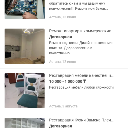
обратитесь к нам и мы дадим ему
новую жизнь!!!! Ремонт ноутбуков,
системных блоков, моноблоков и орг
Астана, 13 июня
техники. Выезд мастера и диагностика
бесплатно Комплексный...
Ремонт квартир и коммерческих помещений. Быстро качественно и в срок.
Договорная
Ремонт под ключ. Дизайн по желанию
клиента. Добросовестно и
качественно.
Астана, 12 июня
Реставрация мебели качественно и быстро
10 000 - 1 000 000 ₸
Реставрация мебели любой сложности
Астана, 3 августа
Реставрация Кухни Замена Пленки на фасадах быстро качественно
Договорная