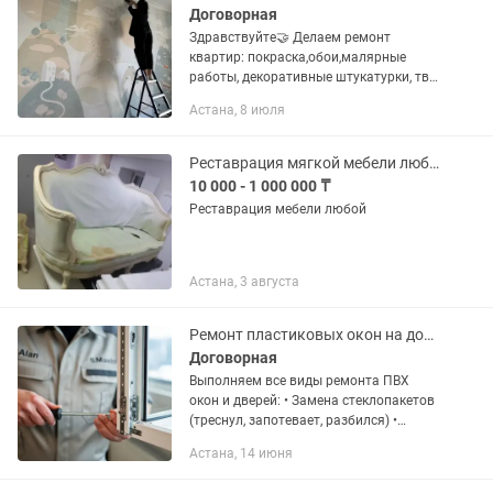
Договорная
Здравствуйте🤝 Делаем ремонт
квартир: покраска,обои,малярные
работы, декоративные штукатурки, тв
зоны, ламинат,( любой
Астана, 8 июля
сложности).Черновые работы ,
чистовая,косметика Обращаться по
номеру в Мансия
Реставрация мягкой мебели любо ой сложности быстро и качественно
10 000 - 1 000 000 ₸
Реставрация мебели любой
Астана, 3 августа
Ремонт пластиковых окон на дому в Астане. БЫСТРО и с ГАРАНТИЕЙ!
Договорная
Выполняем все виды ремонта ПВХ
окон и дверей: • Замена стеклопакетов
(треснул, запотевает, разбился) •
Замена резиновых уплотнителей (дует
Астана, 14 июня
из окна) • Регулировка и ремонт
фурнитуры (окно не...