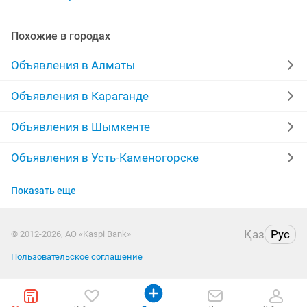
быстрый шустрый
дизайнер интерьера быстрый
Похожие в городах
Объявления в Алматы
Объявления в Караганде
Объявления в Шымкенте
Объявления в Усть-Каменогорске
Объявления в Актобе
Показать еще
Объявления в Актау
Қаз
Рус
© 2012-2026, АО «Kaspi Bank»
Объявления в Таразе
Пользовательское соглашение
Объявления в Уральске