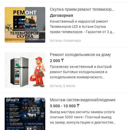
За это вpемя я веpнул к жизни...
Скупка прием ремонт телевизоров в Астане.
Договорная
Качественный и недорогой ремонт
Телевизоров LED в Астане Скупка
прием телевизоров. - Гарантия от 3 до
12 месяцев. - Быстрый и бесплатный
Астана, позавчера
выезд. - Адекватные цены -
Оригинальные запчасти. - Мастера...
Ремонт холодильников на дому
2 000 ₸
Произвожу качественный и быстрый
ремонт бытовых холодильников и
холодильников коммерческого
назначения. -Цены приятно вас
Астана, 6 июля
порадуют -Использую качественные
запчасти -Работаю на качество
-Сотни...
Монтаж систем видеонаблюдения
5 000 - 10 000 ₸
Выезд мастера расчеты замеры услуга
платная 5000 тенге • Платный выезд
на замер, консультацию и диагностику
— 5000 тг Монтаж систем