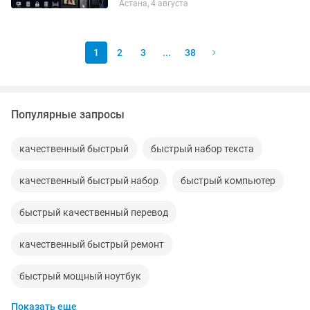
Астана, 4 августа
видеонаблюдения в Астане Более 10
лет опыта в сфере систем...
1
2
3
...
38
Популярные запросы
качественный быстрый
быстрый набор текста
качественный быстрый набор
быстрый компьютер
быстрый качественный перевод
качественный быстрый ремонт
быстрый мощный ноутбук
Показать еще
быстрый ремонт ноутбуков
быстрый качественный