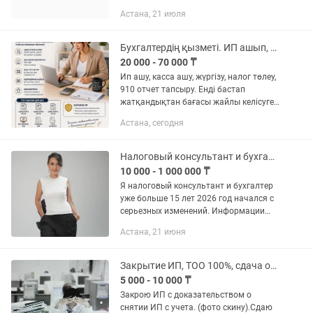
клиент ВЭД Настройка и
Астана, 21 июля
сопровождение 1С: ЗУП/Бухгалтерия
Регистрация...
Бухгалтердің қызметі. ИП ашып, налог төлеуге көмектесемін
20 000 - 70 000 ₸
Ип ашу, касса ашу, жүргізу, налог төлеу,
910 отчет тапсыру. Енді бастап
жатқандықтан бағасы жайлы келісуге
болады. Опыт работы бар, өзім
Астана, сегодня
декретке солай шығып, достарыма да
көмек бергенмін. Открытие...
Налоговый консультант и бухгалтерские услуги
10 000 - 1 000 000 ₸
Я налоговый консультант и бухгалтер
уже больше 15 лет 2026 год начался с
серьезных изменений. Информации
много, но моя задача — не множить
Астана, 21 июня
тревогу, а помогать вам разбираться.
Чтобы было...
Закрытие ИП, ТОО 100%, сдача отчетов в налоговую, горстат, ЭСФ, ЭАВР
5 000 - 10 000 ₸
Закрою ИП с доказательством о
снятии ИП с учета. (фото скину).Сдаю