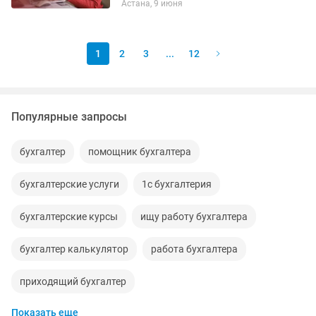
Астана, 9 июня
опытных бухгалтеров с практикой
более 20 лет. Наши услуги: 1.Ведение...
1
2
3
...
12
Популярные запросы
бухгалтер
помощник бухгалтера
бухгалтерские услуги
1с бухгалтерия
бухгалтерские курсы
ищу работу бухгалтера
бухгалтер калькулятор
работа бухгалтера
приходящий бухгалтер
Показать еще
требуется помощник бухгалтера
услуги бухгалтера