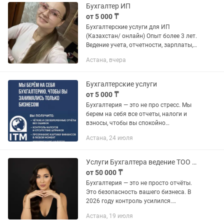
Бухгалтер ИП
от 5 000 ₸
Бухгалтерские услуги для ИП
(Казахстан/ онлайн) Опыт более 3 лет.
Ведение учета, отчетности, зарплаты,
кадров. Работа в 1С:8.3, ЭСФ, СНТ,
Астана, вчера
импорт/экспорт, ТИС, Розничный
налог. 💼 Разовые услуги: • 910...
Бухгалтерские услуги
от 5 000 ₸
Бухгалтерия — это не про стресс. Мы
берем на себя все отчеты, налоги и
взносы, чтобы вы спокойно
занимались бизнесом. Подскажем, где
Астана, 24 июля
можно сэкономить, и поможем
избежать штрафов. Главное — не
тяните...
Услуги Бухгалтера ведение ТОО и ИП
от 50 000 ₸
Бухгалтерия — это не просто отчёты.
Это безопасность вашего бизнеса. В
2026 году контроль усилился.
Налоговая работает быстрее. Штрафы
Астана, 19 июля
приходят автоматически. И самое