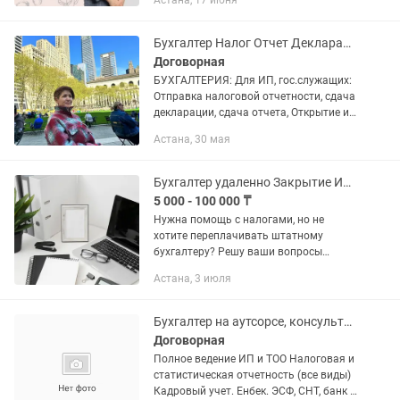
Астана, 17 июня
📈 Расчет ИПН, ОПВ, СО, ОСМС — без
ошибок и...
Бухгалтер Налог Отчет Декларация АВР ЭСФ Счет Госреестр Закр Арест Лицензии
Договорная
БУХГАЛТЕРИЯ: Для ИП, гос.служащих:
Отправка налоговой отчетности, сдача
декларации, сдача отчета, Открытие и
закрытие ИП, Аресты снятие, ККМ
Астана, 30 мая
(касса) регистрация, закрытие, снятие с
учета, Набор...
Бухгалтер удаленно Закрытие ИП/ТОО, Налоги, ЭСФ и АВР. Весь Казахстан!
5 000 - 100 000 ₸
Нужна помощь с налогами, но не
хотите переплачивать штатному
бухгалтеру? Решу ваши вопросы
быстро, грамотно и удаленно! Работаю
Астана, 3 июля
со всеми регионами Казахстана. Беру
на себя всю бумажную волокиту,...
Бухгалтер на аутсорсе, консультация по 1С и налогам
Договорная
Полное ведение ИП и ТОО Налоговая и
статистическая отчетность (все виды)
Кадровый учет. Енбек. ЭСФ, СНТ, банк -