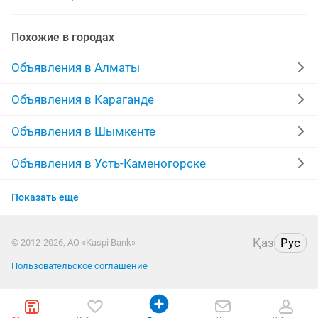
курсы бухгалтера
удаленный бухгалтер
Похожие в городах
бухгалтерские
бухгалтер кассир
Объявления в Алматы
курсы бухгалтеров
ищу работу главного бухгалтера
Объявления в Караганде
бухгалтерия
ищу работу бухгалтером
Объявления в Шымкенте
Объявления в Усть-Каменогорске
Объявления в Актобе
Показать еще
Объявления в Актау
Қаз
Рус
© 2012-2026, АО «Kaspi Bank»
Объявления в Костанае
Пользовательское соглашение
Объявления в Павлодаре