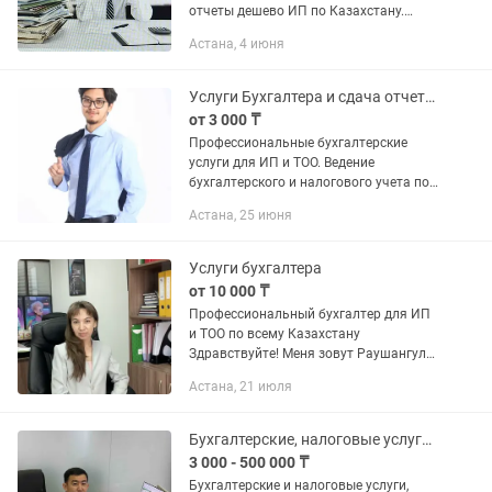
отчеты дешево ИП по Казахстану.
Снятие ареста счета ИП,ТОО, при
Астана, 4 июня
разных ситуациях. Закрытие ИП от
5000тн. Предлагаю услуги грамотное...
Услуги Бухгалтера и сдача отчетов
от 3 000 ₸
Профессиональные бухгалтерские
услуги для ИП и ТОО. Ведение
бухгалтерского и налогового учета под
ключ. Работаем с любыми режимами
Астана, 25 июня
налогообложения. Сдача всей
отчетности точно в срок. Опыт работы
с...
Услуги бухгалтера
от 10 000 ₸
Профессиональный бухгалтер для ИП
и ТОО по всему Казахстану
Здравствуйте! Меня зовут Раушангуль.
Я — бухгалтер с опытом более 15 лет и
Астана, 21 июля
высшим профильным образованием.
Помогаю предпринимателям...
Бухгалтерские, налоговые услуги, Ведение ИП, ТОО, Удаленный бухгалтер
3 000 - 500 000 ₸
Бухгалтерские и налоговые услуги,