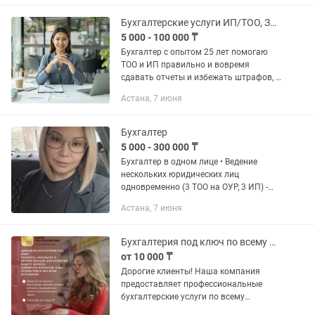
главное — предприниматели...
Бухгалтерские услуги ИП/ТОО, Закрытие ИП, ЭСФ, СНТ
5 000 - 100 000 ₸
Бухгалтер с опытом 25 лет помогаю
ТОО и ИП правильно и вовремя
сдавать отчеты и избежать штрафов, а
также по всеобщему декларированию,
Астана, 7 июня
сокращать расходы, оптимизировать
налоги, кассовые разрывы. На...
Бухгалтер
5 000 - 300 000 ₸
Бухгалтер в одном лице • Ведение
нескольких юридических лиц
одновременно (3 ТОО на ОУР, 3 ИП) -
продажа металлоконструкций,
Астана, 7 июня
крепежных материалов, переработка
металлических профилей,
производство...
Бухгалтерия под ключ по всему Казахстану
от 10 000 ₸
Дорогие клиенты! Наша компания
предоставляет профессиональные
бухгалтерские услуги по всему
Казахстану. У нас работает штат