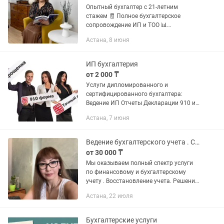
Опытный бухгалтер с 21-летним
стажем 🧾 Полное бухгалтерское
сопровождение ИП и ТОО 📊
Отчетность, налоги, работа в 1С ✅
Астана, 8 июня
Своевременная сдача налоговой и
статистической отчетности 🔒
Ответственная,...
ИП бухгалтерия
от 2 000 ₸
Услуги дипломированного и
сертифицированного бухгалтера:
Ведение ИП Отчеты Декларации 910 и
тд Услуги бухгалтера Налоги: расчеты
Астана, 7 июня
и отчеты
Ведение бухгалтерского учета . Сдача отчета помощь и разбор .
от 30 000 ₸
Мы оказываем полный спектр услуги
по финансовому и бухгалтерскому
учету . Восстановление учета. Решение
проблем с налогами. Введение с нуля
Астана, 22 июля
Банк /налоги/ ТМЦ/ зарплата и т.д
Находим ошибки...
Бухгалтерские услуги