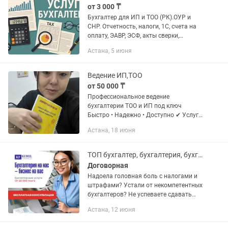
от 3 000 ₸
Бухгалтер для ИП и ТОО (РК).ОУР и
СНР. Отчетность, налоги, 1С, счета на
оплату, ЭАВР, ЭСФ, акты сверки,
стат.отчеты. Удаленно. Пишите —
Астана, 5 июня
проконсультирую! Цена договорная,
зависит от объема работы
Ведение ИП,ТОО
от 50 000 ₸
Профессиональное ведение
бухгалтерии ТОО и ИП под ключ
Быстро • Надежно • Доступно ✔ Услуги:
•Постановка на учет и регистрация
Астана, 18 июня
ИП/ТОО •Выбор выгодного налогового
режима •Полное ведение...
ТОП бухгалтер, бухгалтерия, бухгалтерские услуги Астана
Договорная
Надоела головная боль с налогами и
штрафами? Устали от некомпетентных
бухгалтеров? Не успеваете сдавать
отчетность вовремя? Постоянно
Астана, 12 июня
боитесь проверок от КГД? Не знаете,
как оптимизировать налоги и...