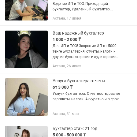
Ведение ИП и ТОО, Приходящий
бухгалтер, Удаленный бухгалтер.
Разовые услуги Сертифицированный
Астана, 17 июня
профессиональный бухгалтер уже 11
лет помогаю ТОО и ИП избежать...
Ваш надежный бухгалтер
1 000 - 2 000 ₸
Для ИП и ТОО! Закрытие ИП от 5000
тенге Бухгалтерия, отчеты, налоги и
другие бухгалтерские и аудиторские
услуги от 15.000 Отчеты от 3000тенге
Астана, 26 июля
Авр ЭСФ 3000
Услуга бухгалтера отчеты
от 3 000 ₸
Услуги бухгалтера. Отчётность, расчёт
зарплаты, налоги. Аккуратно и в срок.
Астана, 31 мая
Бухгалтер стаж 21 год
5 000 - 500 000 ₸