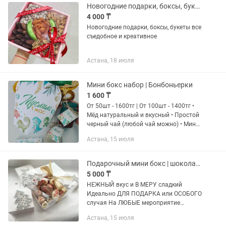
Новогодние подарки, боксы, букеты
4 000 ₸
Новогодние подарки, боксы, букеты все
съедобное и креативное
Астана, 18 июля
Мини бокс набор | Бонбоньерки
1 600 ₸
От 50шт - 1600тг | От 100шт - 1400тг •
Мёд натуральный и вкусный • Простой
черный чай (любой чай можно) • Мини
плиточный шоколад БОНБОНЬЕРКА
Астана, 15 июля
САМО Коробка (БЕЗ НАПОЛНЕНИЯ) От
50 шт - 160 тг | От...
Подарочный мини бокс | шоколад ручной работы
5 000 ₸
НЕЖНЫЙ вкус и В МЕРУ сладкий
Идеально ДЛЯ ПОДАРКА или ОСОБОГО
случая На ЛЮБЫЕ мероприятие
ОФОРМЛЕНИЕ входить в стоимость
Астана, 15 июля