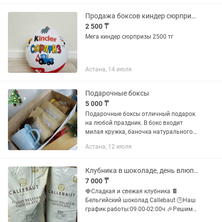
Продажа боксов киндер сюрприз без наполнения
2 500 ₸
Мега киндер сюрпризы 2500 тг
Астана, 14 июля
Подарочные боксы
5 000 ₸
Подарочные боксы отличный подарок
на любой праздник. В бокс входит
милая кружка, баночка натурального
меда и душистый чай.
Астана, 12 июля
Клубника в шоколаде, день влюподарки, букет,бокс,корзина по доступным ценам
7 000 ₸
🍓Сладкая и свежая клубника 🍫
Бельгийский шоколад Callebaut 🕒Наш
график работы:09:00-02:00ч 🎉Решим
проблему"что подарить" ⬇️Работаем по