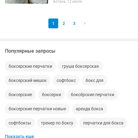
Астана, 12 июля
предзаказу День влюбленных, 14
февраля, 8 марта, женский день...
1
2
3
Популярные запросы
боксерские перчатки
груша боксерская
боксерский мешок
софтбокс
бокс для
боксерские
боксерки
боксёрские перчатки
боксерские перчатки новые
аренда бокса
софтбоксы
тренер по боксу
перчатки для бокса
Показать еще
шлем боксерский
боксер
бокс перчатки