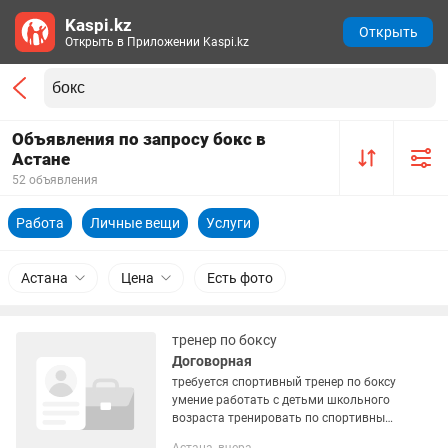
Kaspi.kz
Открыть
Открыть в Приложении Kaspi.kz
Объявления по запросу бокс в
Астане
52 объявления
Работа
Личные вещи
Услуги
Астана
Цена
Есть фото
тренер по боксу
Договорная
требуется спортивный тренер по боксу
умение работать с детьми школьного
возраста тренировать по спортивным
нормам готовить к соревнованиям