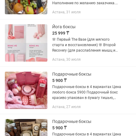
Наполнение по желанию заказчика.
Доставка 24_7. Цены от 15.000
Астана, 31 июля
Йога боксы
25 999 ₸
🌸 Первый The Base (для мягкого
старта и восстановления) 🌸 Второй
Recovery (для расслабления мышц и
улучшения лимфотока) 🌸 Третий
Астана, 30 июля
Strong (для укрепления мышц, можно
постепенно увеличить нагрузку) 🌸...
Подарочные боксы
5 900 ₸
Подарочные боксы в 4 вариантах Цена
любого бокса 5900 Подарочный бокс
красиво упакован в бумагу тишью,
белую коробку и подарочный пакет с
Астана, 27 июля
ручками. Сыйлық боксы тишью
қағазымен әдемі оралып, ақ...
Подарочные боксы
5 900 ₸
Подарочные боксы в 4 вариантах Цена