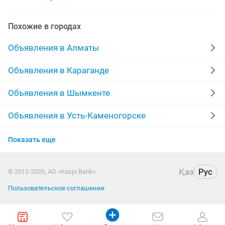
тренер боксу
тренировки по боксу
тв бокс
Похожие в городах
Объявления в Алматы
Объявления в Караганде
Объявления в Шымкенте
Объявления в Усть-Каменогорске
Объявления в Актобе
Показать еще
Объявления в Костанае
Қаз
Рус
© 2012-2026, АО «Kaspi Bank»
Объявления в Таразе
Пользовательское соглашение
Объявления в Павлодаре