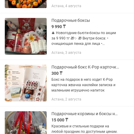
Астана, 4 августа
Подарочные боксы
9 990 ₸
🎄 Новогодние бьюти-боксы по акции
за 9 990 тг 🎁✨ 🎁 Внутри бокса: •
очищающая пенка для лица •
увлажняющая тканевая маска с
Астана, 3 августа
гиалуроновой кислотой • крем для рук •
универсальный крем для лица 4-в-1 •...
Подарочный бокс K-Pop карточка жвачка наклейки
300 ₸
Бокс на подарок в него ходит K-Pop
карточка жвачка наклейки записка и
маленькие игрушечно напиток
Астана, 2 августа
Подарочные корзины и боксы на Курбан Айт
15 000 ₸
Красивые и стильные подарки на
любой праздник по доступным ценам.