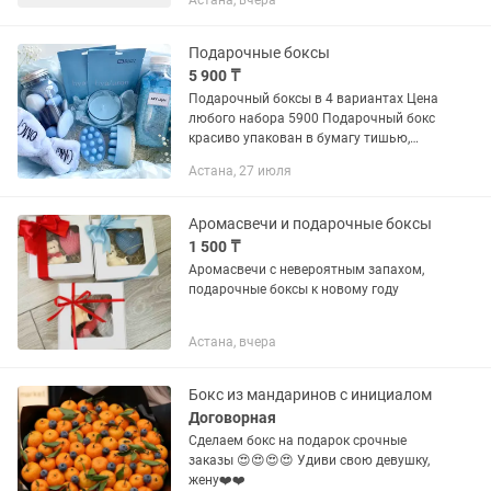
Астана, вчера
Подарочные боксы
5 900 ₸
Подарочный боксы в 4 вариантах Цена
любого набора 5900 Подарочный бокс
красиво упакован в бумагу тишью,
белую коробку и подарочный пакет с
Астана, 27 июля
ручками. Сыйлық боксы тишью
қағазымен әдемі оралып, ақ...
Аромасвечи и подарочные боксы
1 500 ₸
Аромасвечи с невероятным запахом,
подарочные боксы к новому году
Астана, вчера
Бокс из мандаринов с инициалом
Договорная
Сделаем бокс на подарок срочные
заказы 😍😍😍😍 Удиви свою девушку,
жену❤️❤️