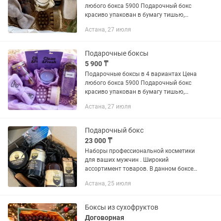
любого бокса 5900 Подарочный бокс
красиво упакован в бумагу тишью,
белую коробку и подарочный пакет с
Астана, 27 июля
ручками. Сыйлық боксы тишью
қағазымен әдемі оралып, ақ...
Подарочные боксы
5 900 ₸
Подарочные боксы в 4 вариантах Цена
любого бокса 5900 Подарочный бокс
красиво упакован в бумагу тишью,
белую коробку и подарочный пакет с
Астана, 27 июля
ручками. Сыйлық боксы тишью
қағазымен әдемі оралып, ақ...
Подарочный бокс
23 000 ₸
Наборы профессиональной косметики
для ваших мужчин . Широкий
ассортимент товаров. В данном боксе:
шампунь для бороды, кондиционер для
Астана, 25 июля
ухода за бородой, масло для бороды,
воск для бороды, гребень для...
Боксы из сухофруктов
Договорная