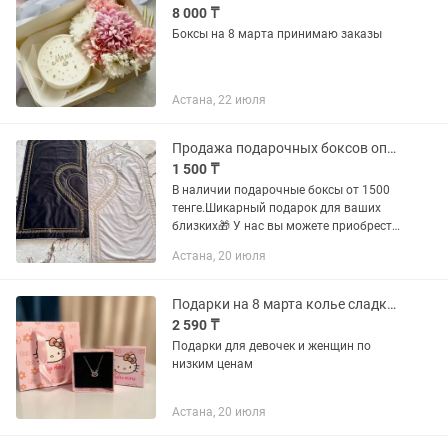
8 000 ₸
Боксы на 8 марта принимаю заказы
Астана, 22 июля
Продажа подарочных боксов оптом/розницу
1 500 ₸
В наличии подарочные боксы от 1500
тенге.Шикарный подарок для ваших
близких🎁 У нас вы можете приобрести
боксы не только в розницу, но и оптом
Астана, 20 июля
в большом обьеме (корпоративные
заказы,той бастар, ас и...
Подарки на 8 марта колье сладкий бокс подвеска детский подарок
2 590 ₸
Подарки для девочек и женщин по
низким ценам
Астана, 20 июля