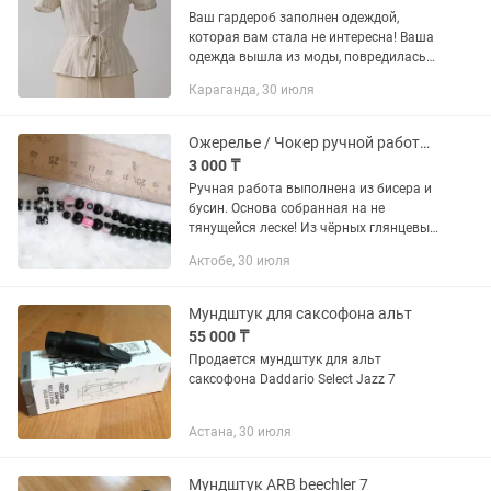
Ваш гардероб заполнен одеждой,
которая вам стала не интересна! Ваша
одежда вышла из моды, повредилась
или износилась Есть решение! Ателье
Караганда, 30 июля
Альта предоставляет
услуги,:видоизменения и ремонт
одежды...
Ожерелье / Чокер ручной работы с крестом из бисера (Альт, Y2K)
3 000 ₸
Ручная работа выполнена из бисера и
бусин. Основа собранная на не
тянущейся леске! Из чёрных глянцевых
бусин, с розовыми бусинами глазками
Актобе, 30 июля
в начале. Крест сплетен из черного и
переливающегося...
Мундштук для саксофона альт
55 000 ₸
Продается мундштук для альт
саксофона Daddario Select Jazz 7
Астана, 30 июля
Мундштук ARB beechler 7