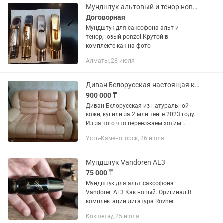
Мундштук альтовый и тенор новый-Ponzol и еще смотрим фото дальше
Договорная
Мундштук для саксофона альт и
тенор,новый ponzol.Крутой в
комплекте как на фото
Алматы, 28 июля
Диван Белорусская настоящая кожа
900 000 ₸
Диван Белорусская из натуральной
кожи, купили за 2 млн тенге 2023 году.
Из за того что переезжаем хотим
продать. Также дадим лицензию этого
Усть-Каменогорск, 26 июля
дивана и паспорт. Название:
"Манчестер" 1 3м + 2м. Изделие:...
Мундштук Vandoren AL3
75 000 ₸
Мундштук для альт саксофона
Vandoren AL3 Как новый. Оригинал В
комплектации лигатура Rovner
Кокшетау, 25 июля