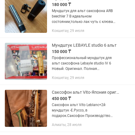
180 000 ₸
Мундштук для альт саксофона ARB
beechler 7 В идеальном
состоянии,только лак чуть с клюва
слез ОРИГИНАЛ. Полная
Кокшетау, 29 июля
комплектация.
Мундштук LEBAYLE studio 6 альт
150 000 ₸
Профессиональный мундштук для
альт саксофона Lebayle studio lV 6
Новый. Оригинал. Полная
комплектация.
Кокшетау, 29 июля
Саксофон альт Vito-Япония оригинал 2 й мундштук в подарок -сша!
450 000 ₸
Саксофон альт Vito Leblanc+2й
мундштук -Е.Руссо, в
подарок.Саксофон Производство
Япония оригинал в отличном
Алматы, 28 июля
состоянии с жестким кейсом и
мундштуком. Торг небольшой!