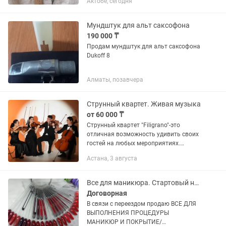
Актобе, сегодня
скидку 10%
Мундштук для альт саксофона
190 000 ₸
Продам мундштук для альт саксофона
Dukoff 8
Алматы, позавчера
Струнный квартет. Живая музыка
от 60 000 ₸
Струнный квартет "Filigrano"-это
отличная возможность удивить своих
гостей на любых мероприятиях.
(свадьбы,регистрации брака,
Астана, 3 августа
юбилеи,презентации,выставки,дни
рождения, романтический
ужин,поздравление...
Все для маникюра. Стартовый набор для маникюра
Договорная
В связи с переездом продаю ВСЕ ДЛЯ
ВЫПОЛНЕНИЯ ПРОЦЕДУРЫ
МАНИКЮР И ПОКРЫТИЕ/