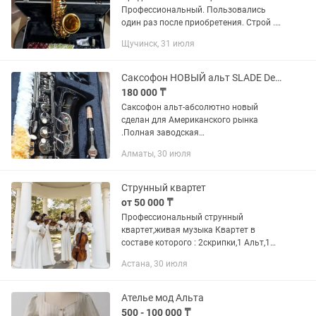
Профессиональный. Пользовались
один раз после приобретения. Строй .
Регулируемый упор для большого
Щучинск, 31 июля
пальца. Материал корпуса латунь.
Материал раструба латунь. Вес 2.3 кг....
Саксофон НОВЫЙ альт SLADE Designed BY USA
180 000 ₸
Саксофон альт-абсолютно новый
сделан для Американского рынка
.Полная заводская
комплектация,проверен саксофон
Алматы, 30 июля
профессионалом.шикарное звучание и
вид!
Струнный квартет
от 50 000 ₸
Профессиональный струнный
квартет,живая музыка Квартет в
составе которого : 2скрипки,1 Альт,1
Виолончель Гармонично сочетаются,
Астана, 30 июля
создавая богатое, объемное звучание.
В программе: классика,...
Ателье мод Альта
500 - 100 000 ₸