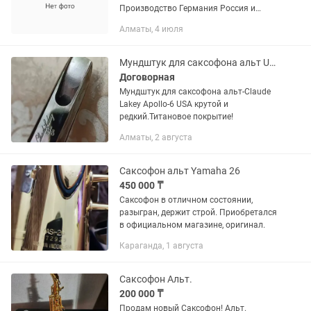
Производство Германия Россия и
Европа. Все инструменты в хорошем
Алматы, 4 июля
играбельном состоянии
Мундштук для саксофона альт USA Claude Lakey Apollo-6,5
Договорная
Мундштук для саксофона альт-Claude
Lakey Apollo-6 USA крутой и
редкий.Титановое покрытие!
Алматы, 2 августа
Саксофон альт Yamaha 26
450 000 ₸
Саксофон в отличном состоянии,
разыгран, держит строй. Приобретался
в официальном магазине, оригинал.
Караганда, 1 августа
Саксофон Альт.
200 000 ₸
Продам новый Саксофон! Альт.