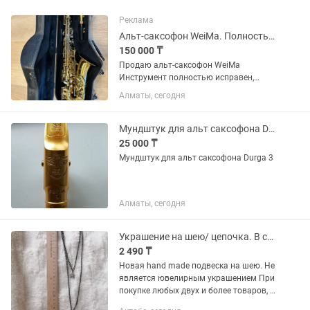
Реклама
Альт-саксофон WeiMa. Полностью обслужен, готов к игре
150 000 ₸
Продаю альт-саксофон WeiMa
Инструмент полностью исправен,
недавно прошел полное техническое
Алматы, сегодня
обслуживание и полностью готов к
игре. Установлен новый мундштук.
Отлично подойдет для: музыкальной...
Мундштук для альт саксофона Durga 3
25 000 ₸
Мундштук для альт саксофона Durga 3
Алматы, сегодня
Украшение на шею/ цепочка. В стиле готика/ ретро / альт
2 490 ₸
Новая hand made подвеска на шею. Не
является ювелирным украшением При
покупке любых двух и более товаров, с
моей страницы, я сделаю общую