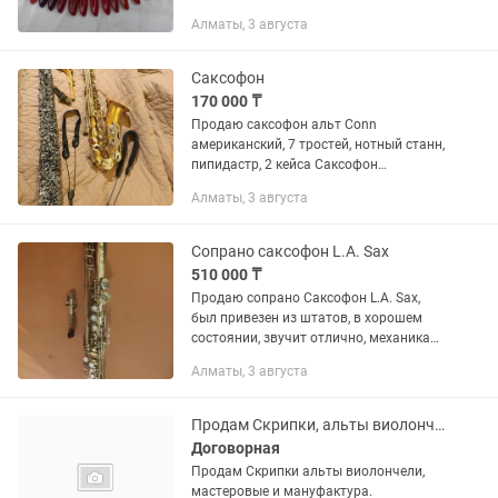
НАРАЩИВАНИЕ. Я работала мастером
Алматы, 3 августа
3 года, все материалы мной
проверены, хорошие. Если нужны
фотки чего-то конкретного...
Саксофон
170 000 ₸
Продаю саксофон альт Conn
американский, 7 тростей, нотный станн,
пипидастр, 2 кейса Саксофон
разыгранный, хорошо подойдет для
Алматы, 3 августа
начинающих и для профи
Сопрано саксофон L.A. Sax
510 000 ₸
Продаю сопрано Саксофон L.A. Sax,
был привезен из штатов, в хорошем
состоянии, звучит отлично, механика
целая, все кроет, без фа# 3 октавы,
Алматы, 3 августа
имеется родной мундштук но без
лигатуры а так же кейс, цена...
Продам Скрипки, альты виолончели
Договорная
Продам Скрипки альты виолончели,
мастеровые и мануфактура.