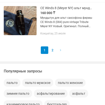
CE Winds 8 (Meyer NY) альт мундштук
160 000 ₸
Мундштук для альт саксофона фирмы
CE Winds 8 (084) pure vintage Tribute
Meyer NY Новый. Оригинал. Полный
комплект. Это джазовый мундштук для
Кокшетау, 25 июля
альт-саксофона, который задумывался
как точная,...
1
2
Популярные запросы
пальто
пальто мужское
пальто женские
зимнее пальто
асфальтирование
асфальт
кашемировое пальто
бюстгальтер