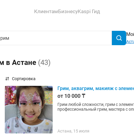
Клиентам
Бизнесу
Kaspi Гид
Мой
Аст
м в Астане
(43)
Сортировка
Грим, аквагрим, макияж с элеме
от 10 000 ₸
Грим любой сложности, грим с элемен
профессиональный грим, мастера с оп
Астана, 15 июля