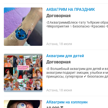
АКВАГРИМ НА ПРАЗДНИК
Договорная
🎨Аквагримм|Блеск-тату 🦄Яркие обр
•Мероприятия ✨Безопасно •Красиво 
Астана, 18 июля
Аквагрим для детей
Договорная
🎨 Волшебный аквагрим для детей и в
аквагрим подарит эмоции, улыбки и море радости 🦋 любимые геро
принцессы, супергерои ✔ безопасен
Астана, 18 июня
АКвагрим на хэллоуин