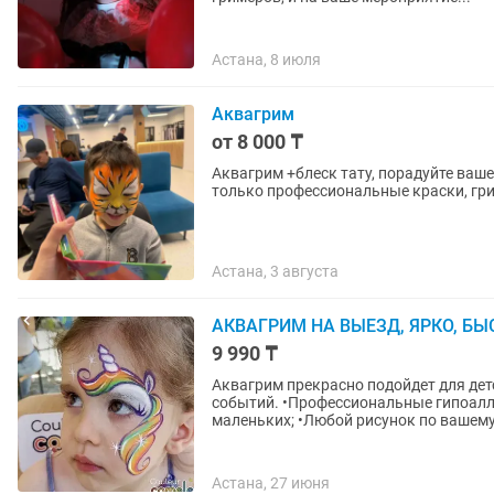
Астана, 8 июля
Аквагрим
от 8 000 ₸
Аквагрим +блеск тату, порадуйте ваш
только профессиональные краски, гри
Астана, 3 августа
АКВАГРИМ НА ВЫЕЗД, ЯРКО, БЫ
9 990 ₸
Аквагрим прекрасно подойдет для дет
событий. •Профессиональные гипоаллергенные краски — безопасны даже для самых
маленьких; •Любой рисунок по вашему.
Астана, 27 июня