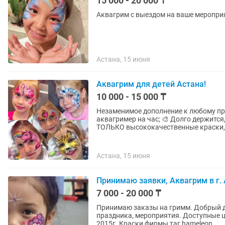
15 000 - 20 000 ₸
Аквагрим с выездом на ваше меропри
Астана, 15 июня
Аквагрим для детей Астана!
10 000 - 15 000 ₸
Незаменимое дополнение к любому празд
аквагример на час; 🎨 Долго держится
ТОЛЬКО высококачественные краски,.
Астана, 15 июня
Принимаю заявки, Аквагрим в г.
7 000 - 20 000 ₸
Принимаю заказы на гримм. Добрый д
праздника, мероприятия. Доступные ц
2015г. Краски фирмы таг,hameleon,...