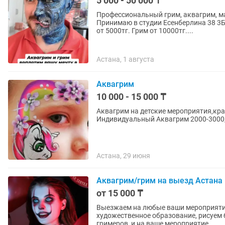
5 000 - 50 000 ₸
Профессиональный грим, аквагрим, ма
Принимаю в студии Есенберлина 38 3Б
от 5000тг. Грим от 10000тг....
Астана, 1 августа
Аквагрим
10 000 - 15 000 ₸
Аквагрим на детские мероприятия,крас
Индивидуальный Аквагрим 2000-3000,
Астана, 29 июня
Аквагрим/грим на выезд Астана
от 15 000 ₸
Выезжаем на любые ваши мероприятия!!! Стаж работы 5 лет 1 час - 15000 тг
художественное образование, рисуем 
гримеров, и на ваше мероприятие...