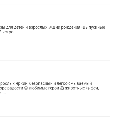
азы для детей и взрослых 🎉Дни рождения •Выпускные
•Быстро
зрослых Яркий, безопасный и легко смываемый
и 🦁 животные 🦄 феи,
 для...