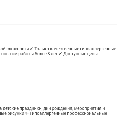
ственные гипоаллергенные
краски ✔ Профессиональный гример с опытом работы более 8 лет ✔ Доступные цены
а детские праздники, дни рождения, мероприятия и
ные рисунки ✨ Гипоаллергенные профессиональные