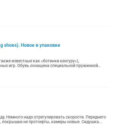
 shoes). Новое в упаковке
акже известные как «ботинки кенгуру»),
вных игр. Обувь оснащена специальной пружинной
зличных...
емного надо отрегулировать скорости. Переднего
т, покрышки не протоерты, камеры новые. Сидушка