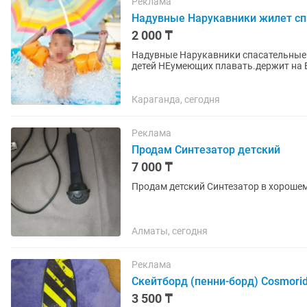
Реклама
Надувные Нарукавники жилет сп
2 000 ₸
Надувные Нарукавники спасательные 
детей НЕумеющих плавать.держит на В
Бесценно! По Городу Есть...
Караганда, сегодня
Реклама
Продам Синтезатор детский
7 000 ₸
Продам детский Синтезатор в хороше
Алматы, сегодня
Реклама
Скейтборд (пенни-борд) Cosmorid
3 500 ₸