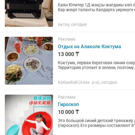
Баян Юпитер 1Д жақсы жағдаиы көп о
бар жеңіл таланты балдарға үиренуг
сайрап тұр оригинал Юпитер...
Актау, сегодня
Реклама
Отдых на Алаколе Коктума
13 000 ₸
Коктума, первая береговая линия озер
Территория утопает в зелени, поэтому 
стоимость включено трёхразовое...
Кабанбай (Алак. р-н), сегодня
Реклама
Гироскоп
10 000 ₸
Это большой синий детский тренажер
(гироскоп).Его размеры составляют 81
предназначена для тренировки...