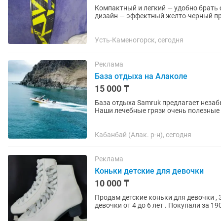
Компактный и легкий — удобно брать с с
дизайн — эффектный желто-черный пр
Прочная дека — устойчивая,...
Усть-Каменогорск, сегодня
Реклама
База отдыха на Алаколе
15 000 ₸
База отдыха Samruk предлагает неза
Наши лечебные грязи очень полезные 
Наша база находится в 2-х...
Кабанбай (Алак. р-н), сегодня
Реклама
Коньки детские для девочки
10 000 ₸
Продам детские коньки для девочки , 
девочки от 4 до 6 лет . Покупали за 1