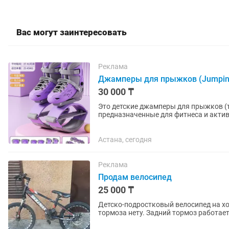
Вас могут заинтересовать
Реклама
Джамперы для прыжков (Jumping
30 000 ₸
Это детские джамперы для прыжков (т
предназначенные для фитнеса и акти
системой для прыжков и доступна в ра
Астана, сегодня
Реклама
Продам велосипед
25 000 ₸
Детско-подростковый велосипед на ходу, Н
тормоза нету. Задний тормоз работае
работает держит вес.