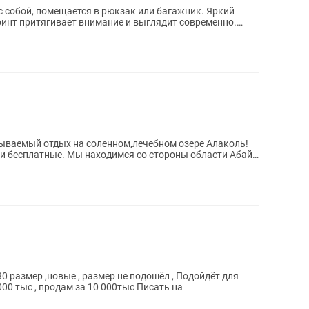
обой, помещается в рюкзак или багажник. Яркий
инт притягивает внимание и выглядит современно.
бываемый отдых на соленном,лечебном озере Алаколь!
и бесплатные. Мы находимся со стороны области Абай.
30 размер ,новые , размер не подошёл , Подойдёт для
9000 тыс , продам за 10 000тыс Писать на