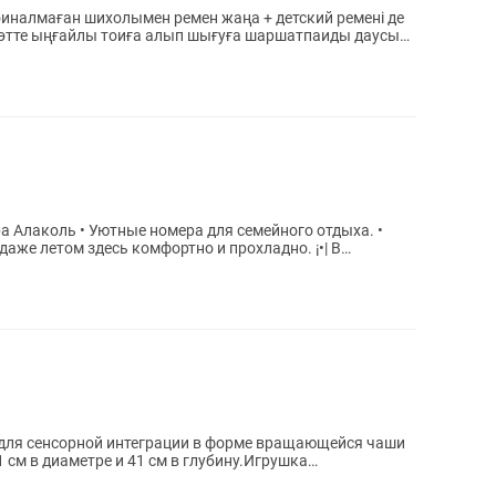
иналмаған шихолымен ремен жаңа + детский ремені де
е өтте ыңғайлы тоиға алып шығуға шаршатпаиды даусы
а Алаколь • Уютные номера для семейного отдыха. •
даже летом здесь комфортно и прохладно. ¡•| В
 для сенсорной интеграции в форме вращающейся чаши
 см в диаметре и 41 см в глубину.Игрушка