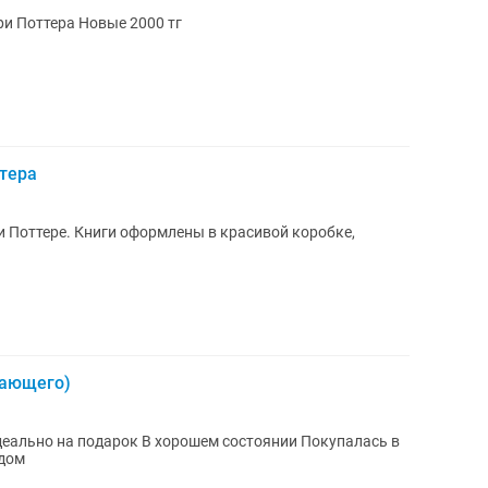
ри Поттера Новые 2000 тг
тера
и Поттере. Книги оформлены в красивой коробке,
нающего)
орошем состоянии Покупалась в
здом