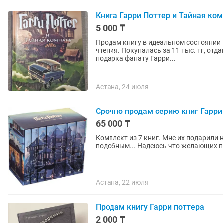
Книга Гарри Поттер и Тайная ко
5 000 ₸
Продам книгу в идеальном состоянии 
чтения. Покупалась за 11 тыс. тг, отдаю за 6 тыс. Отличный вариант:
подарка фанату Гарри...
Астана, 24 июля
Срочно продам серию книг Гарри
65 000 ₸
Комплект из 7 книг. Мне их подарили н
подобным... Надеюсь что желающих по
Астана, 22 июля
Продам книгу Гарри поттера
2 000 ₸