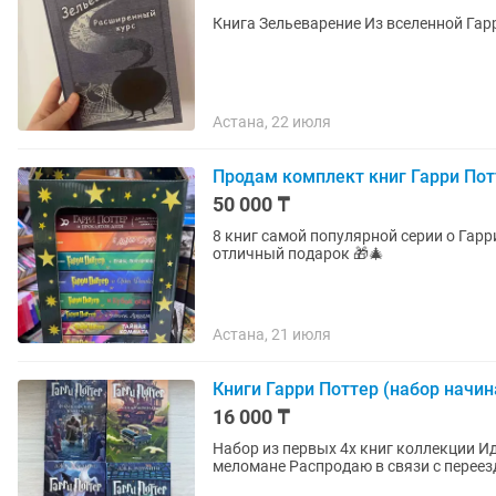
Книга Зельеварение Из вселенной Гар
Астана, 22 июля
Продам комплект книг Гарри Пот
50 000 ₸
8 книг самой популярной серии о Гарр
отличный подарок 🎁🎄
Астана, 21 июля
Книги Гарри Поттер (набор начи
16 000 ₸
Набор из первых 4х книг коллекции Идеально на подарок В х
меломане Распродаю в связи с перее