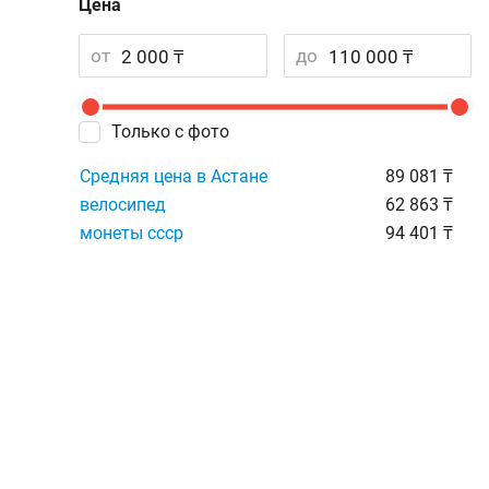
Цена
от
до
Только с фото
Средняя цена в Астане
89 081 ₸
велосипед
62 863 ₸
монеты ссср
94 401 ₸