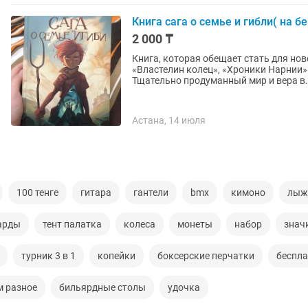
Книга сага о семье и гибли( на б
2 000 ₸
Книга, которая обещает стать для нов
«Властелин колец», «Хроники Нарнии»
Тщательно продуманный мир и вера в.
Астана, 14 июля
100 тенге
гитара
гантели
bmx
кимоно
лыж
арды
тент палатка
колеса
монеты
набор
знач
турник 3 в 1
копейки
боксерские перчатки
беспла
м разное
бильярдные столы
удочка