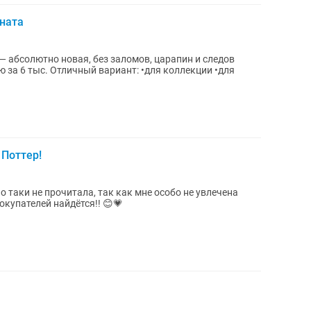
мната
— абсолютно новая, без заломов, царапин и следов
 •для коллекции •для
 Поттер!
о таки не прочитала, так как мне особо не увлечена
купателей найдётся!! 😊💗