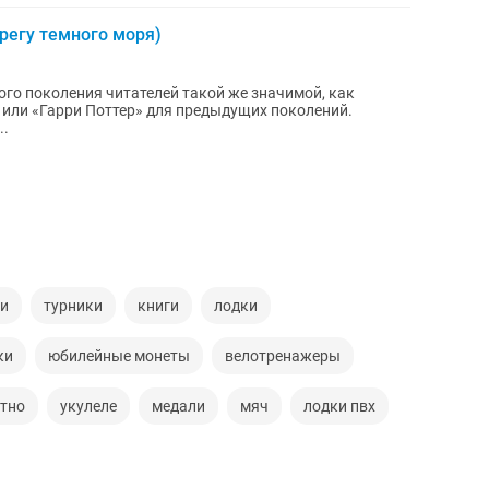
ерегу темного моря)
ого поколения читателей такой же значимой, как
 или «Гарри Поттер» для предыдущих поколений.
..
и
турники
книги
лодки
ки
юбилейные монеты
велотренажеры
тно
укулеле
медали
мяч
лодки пвх