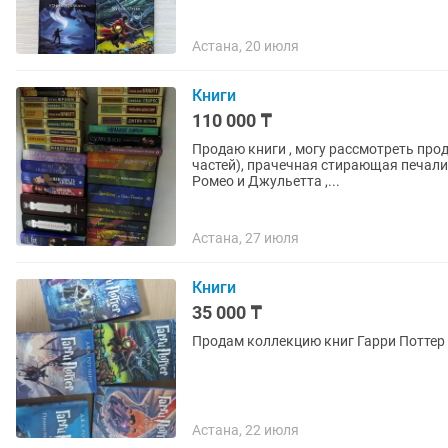
Астана, 20 июля
Книги
110 000 ₸
Продаю книги , могу рассмотреть прод
частей), прачечная стирающая печали 
Ромео и Джульетта ,...
Астана, 27 июля
Книги
35 000 ₸
Продам коллекцию книг Гарри Поттер 
Астана, 22 июля