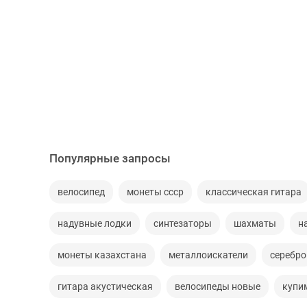
Популярные запросы
велосипед
монеты ссср
классическая гитара
надувные лодки
синтезаторы
шахматы
н
монеты казахстана
металлоискатели
серебро
гитара акустическая
велосипеды новые
купи