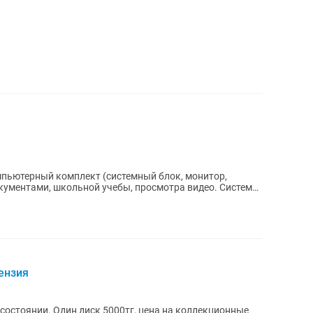
омпьютерный комплект (системный блок, монитор,
ензия
 состоянии. Один диск 5000тг, цена на коллекционные