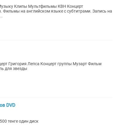
) Музыку Клипы Мультфильмы КВН Концерт
 Фильмы на английском языке с субтитрами. Запись на
ть в...
рт Григория Лепса Концерт группы Музарт Фильм
льм Коктейль для звезды
ов DVD
00 тенге один диск