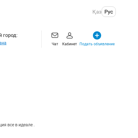
Қаз
Рус
 город:
ана
Чат
Кабинет
Подать объявление
я все в идеале .