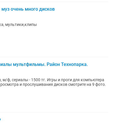
 муз очень много дисков
ка, мультики,клипы
риалы мультфильмы. Район Технопарка.
у