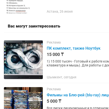
Астана, 26 июня
Вас могут заинтересовать
Реклама
ПК комплект, также Ноутбук
15 000 ₸
1) 15 000 тысяч - Готовый к работе к
клавиатура и мышь). Для работы с документами, школьной учебы, просмотра видео. Система
настроена: установлена...
Шымкент, сегодня
Реклама
Фильмы на Блю-рей (blu-ray) лиц
5 000 ₸
Все диски лицензионные и в отличном