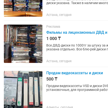
диски указана. Также в наличии мног
Охотники за привидениями...
Астана, сегодня
Реклама
Фильмы на лицензионных ДВД и
1 000 ₸
Все ДВД-диски по 1000тг за штуку за
указана отдельно. Все блю-рей диски 
также указана отдельно. СПИСОК...
Астана, сегодня
Продам видеокассеты и диски
500 ₸
Продам видеокассеты VSD и диски DV
установочные, для программной работы
Алматы, сегодня