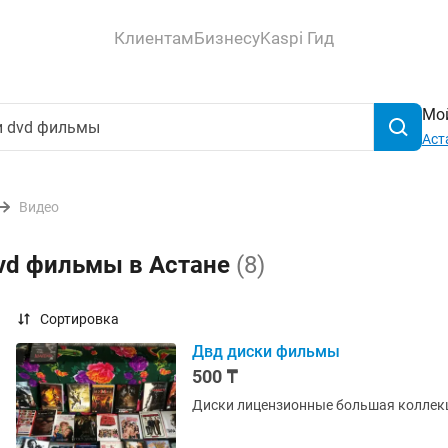
Клиентам
Бизнесу
Kaspi Гид
Мой
Аст
Видео
dvd фильмы в Астане
(8)
Сортировка
Двд диски фильмы
500 ₸
Диски лицензионные большая коллекци