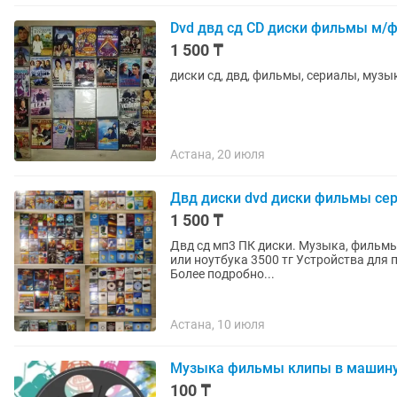
Dvd двд сд CD диски фильмы м/ф
1 500 ₸
диски сд, двд, фильмы, сериалы, музы
Астана, 20 июля
Двд диски dvd диски фильмы се
1 500 ₸
Двд сд мп3 ПК диски. Музыка, фильмы, м/ф, сериалы - 1500 тг. Игры и проги для компьютера
или ноутбука 3500 тг Устройства для просмотра и прослушивания дисков смотрите на 9 фото.
Более подробно...
Астана, 10 июля
Музыка фильмы клипы в машин
100 ₸