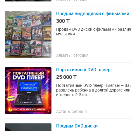
Продам видеодиски с фильмами
300 ₸
Продам DVD диски с фильмами различ
мультики.
Алматы, сегодня
Портативный DVD плеер
25 000 ₸
Портативный DVD-плеер Hisensei — Ва
развлечь ребенка в долгой дороге или
интернета? Этот...
Астана, сегодня
Продам DVD диски