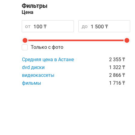
Фильтры
Цена
от
до
Только с фото
Средняя цена в Астане
2 355 ₸
dvd диски
1 322 ₸
видеокассеты
2 866 ₸
фильмы
1 716 ₸