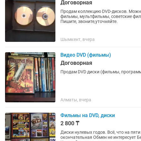
Договорная
Продам коллекцию DVD-дисков. Можно
фильмы, мультфильмы, советские филь
Пишите, звоните,уточняйте.
Шымкент, вчера
Видео DVD (фильмы)
Договорная
Продам DVD диски (фильмы, программ
Алматы, вчера
Фильмы на DVD, диски
2 800 ₸
Диски нулевых годов. Всё, что на пяти
окончательная Обмен не интересует 