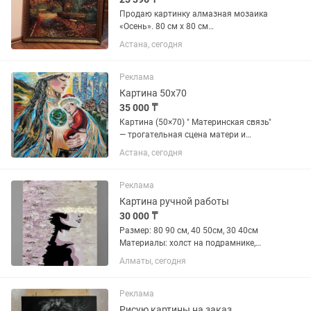
Продаю картинку алмазная мозаика
«Осень». 80 см х 80 см
Новая.Прекрасный подарок для всех.
Астана, сегодня
Есть скидка. Район Ботанический
сад.Левый берег.
Реклама
Картина 50х70
35 000 ₸
Картина (50×70) " Материнская связь"
— трогательная сцена матери и
ребёнка. Символ любви, защиты и
Астана, сегодня
света, который наполняет
пространство теплом и гармонией.
Идеально для интерьера, где важны
Реклама
уют и...
Картина ручной работы
30 000 ₸
Размер: 80 90 см, 40 50см, 30 40см
Материалы: холст на подрамнике,
акриловые краски, золотая поталь,
Алматы, сегодня
текстурные элементы. Картина
выполнена в современном
минималистичном стиле. Золотые
Реклама
акценты...
Рисую картины на заказ