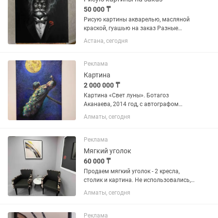
50 000 ₸
Рисую картины акварелью, масляной
краской, гуашью на заказ Разные
направления: пейзаж, семейный
Астана, сегодня
портрет, натюрморт, городской пейзаж,
портрет, животные и т.д. Картины
любой сложности и...
Реклама
Картина
2 000 000 ₸
Картина «Свет луны». Ботагоз
Аканаева, 2014 год, с автографом
художницы. Оригинал. 160х90.
Алматы, сегодня
Вертикальное расположение. Богатая
текстура, глубокие синие тона.
Реклама
Мягкий уголок
60 000 ₸
Продаем мягкий уголок - 2 кресла,
столик и картина. Не использовались,
новые
Алматы, сегодня
Реклама