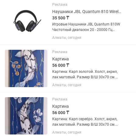
Реклама
Наушники JBL Quantum 810 Wireless
35 500 ₸
Игровые Наушники JBL Quantum 810W
Частотный диапазон 20 - 20000 Гц
Сопротивление 32 Ом
Алматы, сегодня
Чувствительность 95 дБ Беспроводные
наушники - Да Гарнитура - Да Акустика
- закрытого типа Шумоподавление -...
Реклама
Картина
56 000 ₸
Картина: Карп золотой. Холст, акрил,
лак матовый. Размер В/Ш 30х70 см.
Выполнена на натуральном холсте
Алматы, сегодня
высоко устойчивыми акриловыми
красками с применением серебряной
потали. Покрытата лаком. Картина...
Реклама
Картина
56 000 ₸
Картина: Карп серебро. Холст, акрил,
лак матовый. Размер В/Ш 30х70 см.
Выполнена на натуральном холсте
Алматы, сегодня
высоко устойчивыми акриловыми