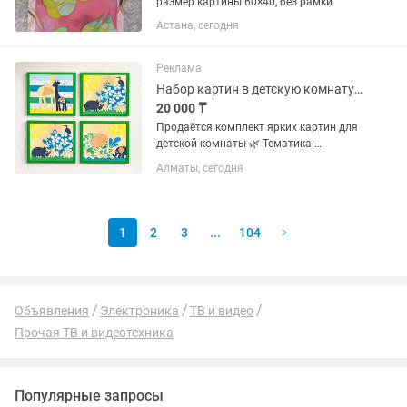
размер картины 60×40, без рамки
Астана, сегодня
Реклама
Набор картин в детскую комнату (4 шт) Африка / Сафари / Животные
20 000 ₸
Продаётся комплект ярких картин для
детской комнаты 🌿 Тематика:
животные сафари (жираф, зебра,
Алматы, сегодня
носорог, слон) Свежие оттенки
зелёного, жёлтого и голубого создают
позитивную и тёплую атмосферу....
1
2
3
...
104
Объявления
Электроника
ТВ и видео
Прочая ТВ и видеотехника
Популярные запросы