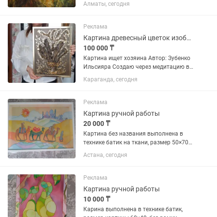
искусстве,тот оценит мои работы!
Алматы, сегодня
Любитель самоучка, ежегодно
участвую в выставках!
Реклама
Картина древесный цветок изобилия
100 000 ₸
Картина ищет хозяина Автор: Зубенко
Ильсияра Создаю через медитацию в
энергиях природы. Состав: - кора
Караганда, сегодня
дерева карагач, - нат. кристаллы
собранные лично мной - Поталь -
Энергия природы - золотая рамка
Реклама
Картина ручной работы
20 000 ₸
Картина без названия выполнена в
технике батик на ткани, размер 50×70
возможен торг
Астана, сегодня
Реклама
Картина ручной работы
10 000 ₸
Карина выполнена в технике батик,