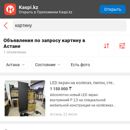
Kaspi.kz
Открыть
Открыть в Приложении Kaspi.kz
Объявления по запросу картину в
Астане
1 объявление
Астана
Состояние
Есть фото
LED экран на колесах, пилон, стела, рекламный щит
1 150 000 ₸
Абсолютно новый LED экран
внутренний P 2,5 на специальной
мобильной конструкции на колёсиках
Стальной каркас и блок управления
Астана, 22 июля
установлен сзади Запускается
картинка с флешки Физический
размер...