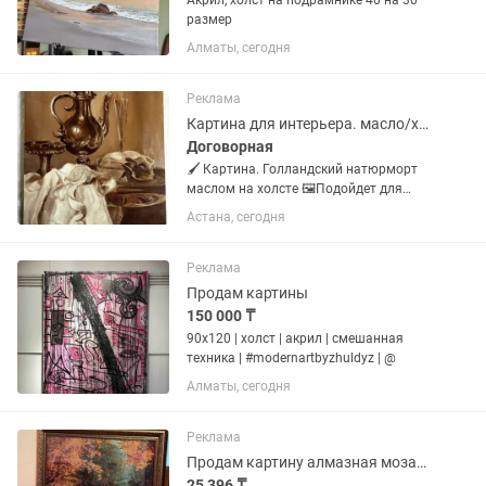
Акрил, холст на подрамнике 40 на 30
размер
Алматы, сегодня
Реклама
Картина для интерьера. масло/холст на подрамнике
Договорная
🖌️ Картина. Голландский натюрморт
маслом на холсте 🖼️Подойдет для
интерьера или подарка 🎨 Размер 5040
Астана, сегодня
см 📍 Возможна доставка в пределах
Астаны
Реклама
Продам картины
150 000 ₸
90х120 | холст | акрил | смешанная
техника | #modernartbyzhuldyz | @
Алматы, сегодня
Реклама
Продам картину алмазная мозаика Осень
25 396 ₸