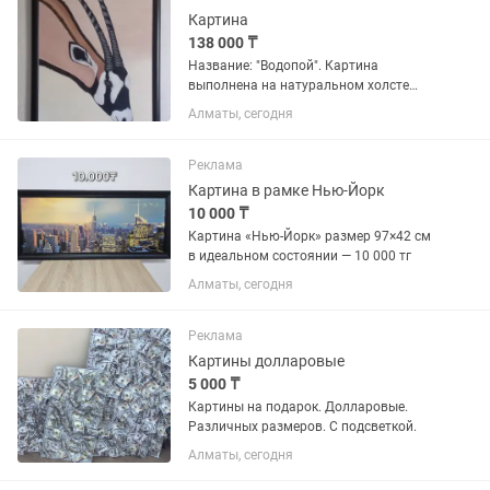
Картина
138 000 ₸
Название: "Водопой". Картина
выполнена на натуральном холсте
высоко устойчивыми акриловыми
Алматы, сегодня
красками с применением текстурной
пасты. Покрытата лаком. Размер в
раме 86х56 см. Картина выполнена в...
Реклама
Картина в рамке Нью-Йорк
10 000 ₸
Картина «Нью-Йорк» размер 97×42 см
в идеальном состоянии — 10 000 тг
Алматы, сегодня
Реклама
Картины долларовые
5 000 ₸
Картины на подарок. Долларовые.
Различных размеров. С подсветкой.
Алматы, сегодня