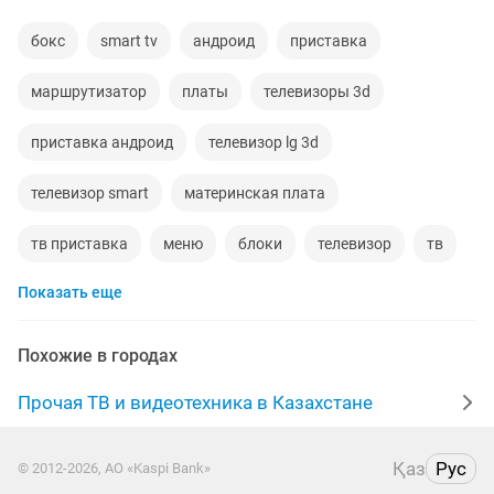
бокс
smart tv
андроид
приставка
маршрутизатор
платы
телевизоры 3d
приставка андроид
телевизор lg 3d
телевизор smart
материнская плата
тв приставка
меню
блоки
телевизор
тв
Показать еще
pro
тв бокс
камеру
уровни
hdmi
google
фотографии
переходник адаптер
Похожие в городах
переходник
экраны на телевизор
Прочая ТВ и видеотехника в Казахстане
пульт управления
цифровой тв
телефон android
Қаз
Рус
© 2012-2026, АО «Kaspi Bank»