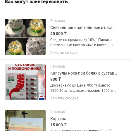
Вас могут заинтересовать
Реклама
Светильники настольные и настенные ароматизированные
25 000 ₸
Скидки по предзаказу 10% !! Пишите
Светильники настольные и настенные ,
аромасветильники - ночники ,
Алматы, сегодня
Аромасветильники- аромадиффузоры
Хочется развеселить и поднять
настроение своим близким ? А если...
Реклама
Капсулы ноха при болях в суставах
900 ₸
Доставка по рк Цена: 900 тг вместо
1200 10 шт с дексаметозоном 1500 тг
вместо 1900 тг 10 ноха + 20
Алматы, сегодня
дексаметазона «Noxa 20» cпособствует
ослаблению болевого синдрома,
симптомов воспаления при любом...
Реклама
Картина
15 000 ₸