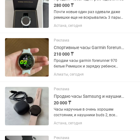
280 000 ₸
Почти новые один раз одевали даже
ремешки еще не вскрывались 3 пары
ремешков цена на каспи 329.000
Астана, сегодня
Реклама
Спортивные часы Garmin forerunner 970 белые
210 000 ₸
Продам часы garmin forerunner 970
белые Ремешок и зарядку ребенок
порезал. Часы новые, подарили на
Алматы, сегодня
день рождения. Особо не носил, все
остальное в идеале, царапин нет.
Реклама
Продаю часы Samsung и наушники buds 2
20 000 ₸
Часы наручные в очень хорошем
состоянии, и наушники buds 2, все
работает.
Астана, сегодня
Реклама