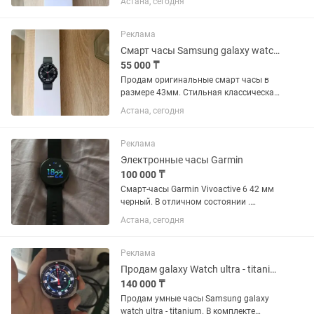
Астана, сегодня
вращающимся безелем и строгим
классическим дизайном. Состояние
идеальное, полностью рабочее. Экран
Реклама
чистый, без...
Смарт часы Samsung galaxy watch 6 classic
55 000 ₸
Продам оригинальные смарт часы в
размере 43мм. Стильная классическая
модель с вращающимся безелем.
Астана, сегодня
Состояние идеальное. Экран часов без
единой царапины. Корпус чистый,
безель крутится мягко и чётко....
Реклама
Электронные часы Garmin
100 000 ₸
Смарт-часы Garmin Vivoactive 6 42 мм
черный. В отличном состоянии .
Продажа в связи с ненадобностью .
Астана, сегодня
Писать на
Реклама
Продам galaxy Watch ultra - titanium
140 000 ₸
Продам умные часы Samsung galaxy
watch ultra - titanium. В комплекте