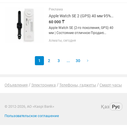
Реклама
Apple Watch SE 2 (GPS) 40 мм 95% АКБ Оригинал
60 000 ₸
Apple Watch SE (2-го поколения, GPS) 40
мм | Состояние отличное Продаю
Apple Watch SE 2-го поколения (GPS), 40
Алматы, сегодня
мм, алюминиевый корпус. Часы
полностью оригинальные, работают
без каких-либо...
1
2
3
...
30
Объявления
Электроника
Телефоны, гаджеты
Смарт-часы
Қаз
Рус
© 2012-2026, АО «Kaspi Bank»
Пользовательское соглашение