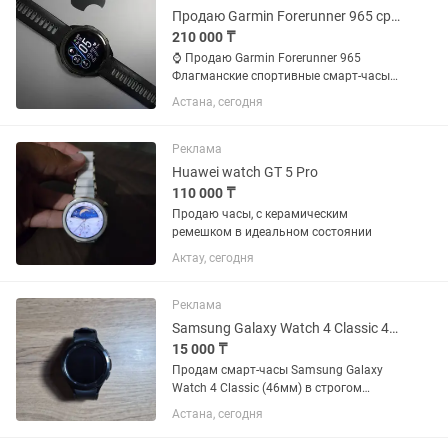
Продаю Garmin Forerunner 965 срочно
210 000 ₸
⌚ Продаю Garmin Forerunner 965
Флагманские спортивные смарт-часы
Garmin в отличном состоянии. ✅
Астана, сегодня
Подойдут для бега, велоспорта,
плавания, триатлона, фитнеса и
повседневного использования. 💚
Реклама
Следят...
Huawei watch GT 5 Pro
110 000 ₸
Продаю часы, с керамическим
ремешком в идеальном состоянии
Актау, сегодня
Реклама
Samsung Galaxy Watch 4 Classic 46mm, Черные
15 000 ₸
Продам смарт-часы Samsung Galaxy
Watch 4 Classic (46мм) в строгом
черном цвете. Модель с крутым
Астана, сегодня
крутящимся безелем, смотрится на
руке отлично. Состояние: Б/у.