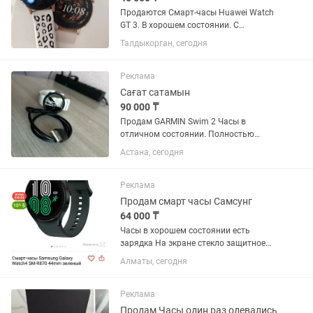
Продаются Смарт-часы Huawei Watch
GT 3. В хорошем состоянии. С
коробкой, зарядкой, ремешком.
Талдыкорган, сегодня
Отлично работают, батарею держит 6-
7 дней.
Реклама
Сағат сатамын
90 000 ₸
Продам GARMIN Swim 2 Часы в
отличном состоянии. Полностью
исправны, работают без каких-либо
Астана, сегодня
проблем. ✅ Без царапин ✅ В ремонте
не были ✅ Все функции работают
отлично ✅ Аккумулятор держит
Реклама
заряд...
Продам смарт часы Самсунг
64 000 ₸
Часы в хорошем состоянии есть
зарядка На экране стекло защитное
Работают отлично все функции есть
Алматы, сегодня
сообщение Календарь пульс покупали
новые 45 мм Зелёные есть коробка
Лежат без дело
Реклама
Продам Часы один раз одевались