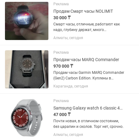
Технически всё работает идеально
Реклама
(пульс,...
Продам Смарт часы NOLIMIT
30 000 ₸
Смарт часы, отличные, работают как
надо, глубину держат, много
циферблатов, много функций,запасной
Алматы, сегодня
ремешок, коробка все имеется
Реклама
Продам часы MARQ Commander
970 000 ₸
Продам часы Garmin MARQ Commander
(Gen2) Carbon Edition. Куплены в
октябре 2025 года у официального
Караганда, сегодня
представителя в Казахстане. Гарантия
продавца до октября 2027 года.
Состояние хорошее. Полная...
Реклама
Samsung Galaxy watch 6 classic 43mm
47 000 ₸
Почти новая, в отличном состоянии,
без царапин и сколов. Торг нет, срочно.
Алматы, сегодня