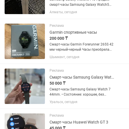
смарт-часы Samsung Galaxy Watch5
Pro (45мм, титан). Полная
Алматы, сегодня
комплектация: коробка, зарядное
устройство. Покупал в Технодоме
Титановый корпус, сапфировое
Реклама
стекло,...
Garmin спортивные часы
200 000 ₸
Смарт-часы Garmin Forerunner 265S 42
мм черный-черный Часы приобрела
для себя за 282000 тг для бега,
Шымкент, сегодня
использовала всего 3 месяца на
официальном сайте Garmin коробка
все есть, без дефектов рабочий...
Реклама
Смарт-часы Samsung Galaxy Watch 7 44mm.
50 000 ₸
Смарт-часы Samsung Galaxy Watch 7
44mm. • Состояние: хорошее, без
ремонта • В комплекте: коробка и
Уральск, сегодня
зарядное устройство • Цвет: зелёный,
симпатичный дизайн • Экран: Super
AMOLED, защищен сапфировым...
Реклама
Смарт-часы Huawei Watch GT 3
45 000 ₸