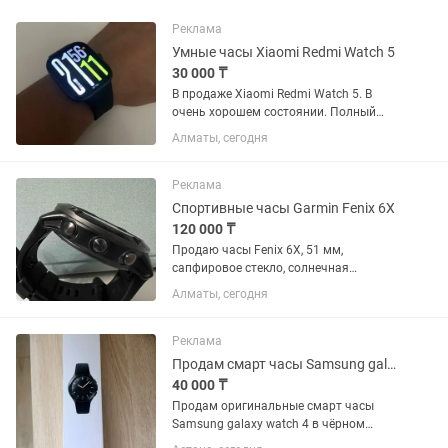
Реклама
Умные часы Xiaomi Redmi Watch 5
30 000 ₸
В продаже Xiaomi Redmi Watch 5. В
очень хорошем состоянии. Полный
комплект. Небольшой торг уместен.
Алматы, сегодня
Реклама
Спортивные часы Garmin Fenix 6X
120 000 ₸
Продаю часы Fenix 6X, 51 мм,
сапфировое стекло, солнечная
батарея, титановый корпус, состояние
Алматы, сегодня
-отличное, никаких повреждений, заряд
аккуммулятора хватает надолго.
Реклама
Продам смарт часы Samsung galaxy watch 46 mm
40 000 ₸
Продам оригинальные смарт часы
Samsung galaxy watch 4 в чёрном
цвете. Отличная модель с