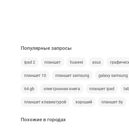
Популярные запросы
ipad 2
планшет
huawei
asus
графичес
планшет 10
планшет samsung
galaxy samsung
64 gb
электронная книга
планшет ipad
ta
планшет клавиатурой
хороший
планшет бу
Похожие в городах