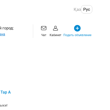
Қаз
Рус
 город:
ана
Чат
Кабинет
Подать объявление
 Tap A
зыки!