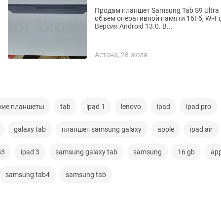
Продам планшет Samsung Tab S9 Ultra 
объем оперативной памяти 16Гб, Wi-Fi
Версия Android 13.0. В...
Астана, 28 июля
кие планшеты
tab
ipad 1
lenovo
ipad
ipad pro
galaxy tab
планшет samsung galaxy
apple
ipad air
b3
ipad 3
samsung galaxy tab
samsung
16 gb
app
samsung tab4
samsung tab