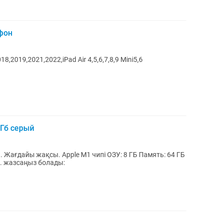
йфон
8,2019,2021,2022,iPad Air 4,5,6,7,8,9 Mini5,6
 Гб серый
 Жағдайы жақсы. Apple M1 чипі ОЗУ: 8 ГБ Память: 64 ГБ
Чехол-клавиатура мен стилус подарка. жазсаңыз болады: