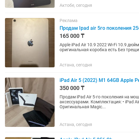
Актобе, сегодня
Реклама
Продам Ipad air 5го поколения 2
165 000 ₸
Apple iPad Air 10.9 2022 Wi-Fi 10.9 дюйм 8 Гб/256 
оригинальная коробка есть Без трещин
уместен
Астана, сегодня
iPad Air 5 (2022) M1 64GB Apple P
350 000 ₸
Продам iPad Air 5-го поколения на м
аксессуарами. Комплектация: • iPad Air 5 M1 64GB Wi-Fi • Apple Pencil 2-го поколения •
Оригинальная Magic...
Астана, сегодня