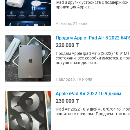
iPad и других устройств с поддержкой Power Delivery (PD)
продукция Apple в...
Алматы, 24 июля
Продам Apple IPad Air 5 2022 64Г
220 000 ₸
Продам Apple Ipad Air 5 (2022) 10.9" M
состоянии, все коробки имеются, в по
покупки находился в...
Павлодар, 19 июля
Apple iPad Air 2022 10.9 дюйм
230 000 ₸
iPad Air 2022 10.9 дюйм , 8гб/64 гб , п
защитным стеклом . Продаем , так ка