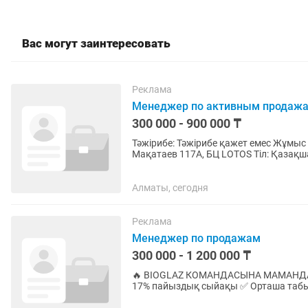
Вас могут заинтересовать
Реклама
Менеджер по активным продаж
300 000 - 900 000 ₸
Тәжірибе: Тәжірибе қажет емес Жұмыс 
Мақатаев 117А, БЦ LOTOS Тіл: Қазақша Талаптар қарапайым, ал мүмкіндіктер үлкен
BIOGLAZ - денсаулық саласындағы...
Алматы, сегодня
Реклама
Менеджер по продажам
300 000 - 1 200 000 ₸
🔥 BIOGLAZ КОМАНДАСЫНА МАМАНДАР ҚАЖЕТ! 💰 Біз не ұсынамыз? ✅
17% пайыздық сыйақы ✅ Орташа табыс: 
бонус ✅ Жалақы әр 2 апта сайын...