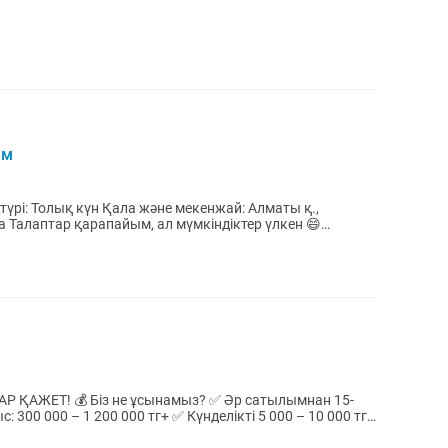
ам
түрі: Толық күн Қала және мекенжай: Алматы қ.,
 😄
 Әр сатылымнан 15-
300 000 – 1 200 000 тг+ ✅ Күнделікті 5 000 – 10 000 тг