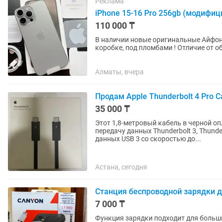
Реклама
iPhone 15-16 Pro 256gb (модифи
110 000 ₸
В наличии новые оригинальные Айфоны
коробке, под пломбами ! Отличие от об
Айфон Хр. Внешнее...
Алматы, вчера
Продам Apple Thunderbolt 4 Pro C
35 000 ₸
Этот 1,8-метровый кабель в черной о
передачу данных Thunderbolt 3, Thunde
данных USB 3 со скоростью до...
Астана, сегодня
Станция беспроводной зарядки д
7 000 ₸
Функция зарядки подходит для больши