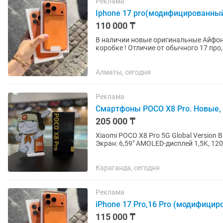
Реклама
Iphone 17 pro(модифицированны
110 000 ₸
В наличии новые оригинальные Айфоны
коробке ! Отличие от обычного 17 про
сходство по корпусу...
Алматы, сегодня
Реклама
Смартфоны POCO X8 Pro. Новые, о
205 000 ₸
Xiaomi POCO X8 Pro 5G Global Versio
Экран: 6,59" AMOLED-дисплей 1,5K, 120
Восьмиядерный CPU, до...
Караганда, сегодня
Реклама
iPhone 17 Pro,16 Pro (модифици
115 000 ₸