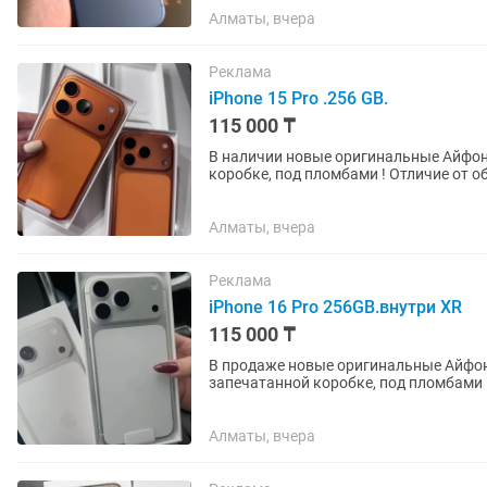
Алматы, вчера
Реклама
iPhone 15 Pro .256 GB.
115 000 ₸
В наличии новые оригинальные Айфоны 
коробке, под пломбами ! Отличие от об
Айфон Хр. Внешнее...
Алматы, вчера
Реклама
iPhone 16 Pro 256GB.внутри XR
115 000 ₸
В продаже новые оригинальные Айфоны 
запечатанной коробке, под пломбами ! В Подарок Чехол ,Стекло и Адаптер. Отличие 
обычного 15 про, то что в нашем...
Алматы, вчера