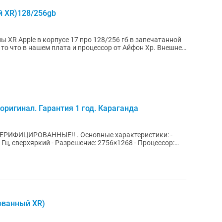
й XR)128/256gb
 XR Apple в корпусе 17 про 128/256 гб в запечатанной
, то что в нашем плата и процессор от Айфон Хр. Внешнее
ригинал. Гарантия 1 год. Караганда
n ВЕРИФИЦИРОВАННЫЕ!! . Основные характеристики: -
 Гц, сверхяркий - Разрешение: 2756×1268 - Процессор:
рованный XR)