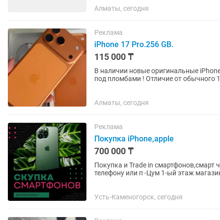
Алматы, сегодня
Реклама
iPhone 17 Pro.256 GB.
115 000 ₸
В наличии новые оригинальные iPhone 
под пломбами ! Отличие от обычного 17 про, то что в нашем плата и процессор от iPhone XR.
Внешнее сходство...
Алматы, сегодня
Реклама
Покупка iPhone,apple
700 000 ₸
Покупка и Trade in смартфонов,смарт 
телефону или п -Цум 1-ый этаж магаз
Усть-Каменогорск, сегодня