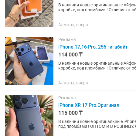
В наличии новые оригинальные Айфоны
коробке, под пломбами ! Отличие от об
Айфон Хр. Внешнее сходство...
Алматы, вчера
Реклама
iPhone 17,16 Pro. 256 гигабайт
114 000 ₸
В наличии новые оригинальные Айфоны 
коробке, под пломбами ! Отличие от об
Айфон Хр. Внешнее сходство...
Алматы, вчера
Реклама
iPhone XR 17 Pro.Оригинал
115 000 ₸
В наличии новые оригинальные iPhone 
под пломбами ! ОПТОМ И В РОЗНИЦУ. Отличие от обычного 17 про, то что в нашем плата и
процессор от iPhone...