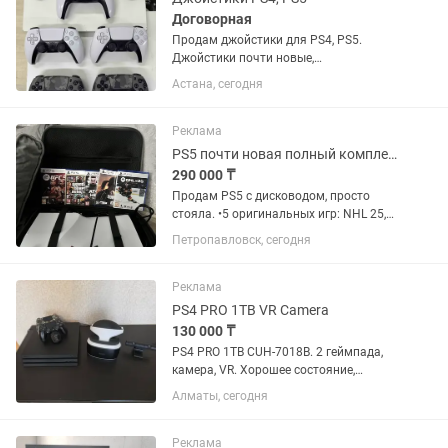
Договорная
Продам джойстики для PS4, PS5.
Джойстики почти новые,
использовались месяц. Пишите,
Астана, сегодня
звоните!)
Реклама
PS5 почти новая полный комплект !
290 000 ₸
Продам PS5 с дисководом, просто
стояла. •5 оригинальных игр: NHL 25,
GTA 5, Один из нас, UFC 5, Atomic Heart
Петропавловск, сегодня
•2 геймпада: белый и розовый
(покупался отдельно!) •Станция для
зарядки геймпадов •Плюс...
Реклама
PS4 PRO 1TB VR Camera
130 000 ₸
PS4 PRO 1TB CUH-7018B. 2 геймпада,
камера, VR. Хорошее состояние,
использовали дома в личных целях.
Алматы, сегодня
Зарядное устройство для геймпадов.
Не вскрывалась, не взламывалась.
Реклама