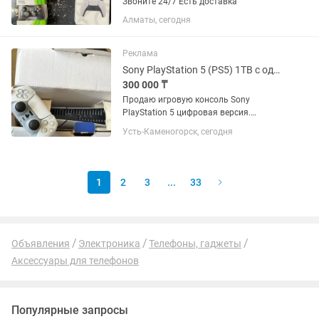
Звоните 24/7 Есть доставка
Алматы, сегодня
Реклама
Sony PlayStation 5 (PS5) 1TB с одним геймпадом
300 000 ₸
Продаю игровую консоль Sony
PlayStation 5 цифровая версия.
Консоль в отличном рабочем
Усть-Каменогорск, сегодня
состоянии. Покупалась для домашнего
использования, эксплуатировалась
аккуратно и очень мало. Работает
тихо, не...
1
2
3
...
33
Объявления
Электроника
Телефоны, гаджеты
Аксессуары для телефонов
Популярные запросы