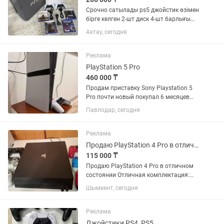
Срочно сатылады ps5 джойстик өзімен
бірге келген 2-шт диск 4-шт барлығы
бірге сумкасы карапкасы бар .
Актау, сегодня
Реклама
PlayStation 5 Pro
460 000 ₸
Продам приставку Sony Playstation 5
Pro почти новый покупал 6 месяцев
назад. 2 Тб памяти, один геймпад,
Павлодар, сегодня
подписка Delux на год. тянет любые
игры на максимальных настройках
если у вас тв поддерживает...
Реклама
Продаю PlayStation 4 Pro в отличном состоянии
115 000 ₸
Продаю PlayStation 4 Pro в отличном
состоянии Отличная комплектация:
PS4 Pro (1 ТБ) 6 геймпадов — 4
Шымкент, сегодня
оригинальных DualShock 4 + 2 реплики
2 оригинальных кабеля для зарядки
геймпадов Все провода в...
Реклама
Джойстики PS4, PS5