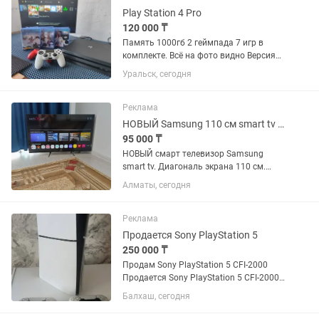
Play Station 4 Pro
120 000 ₸
Память 1000гб 2 геймпада 7 игр в
комплекте. Всё на фото видно Версия
прошивки 13.50 Консоль полностью
Уральск, сегодня
рабочая
Реклама
НОВЫЙ Samsung 110 см smart tv телевизор
95 000 ₸
НОВЫЙ смарт телевизор Samsung
smart tv. Диагональ экрана 110 см.
Пульт джойстик с мышкой и
Алматы, сегодня
голосовым управлением. Пульт и
ножки в комплекте.
Реклама
Продается Sony PlayStation 5
250 000 ₸
Продам Sony PlayStation 5 CFI-2000
Продается Sony PlayStation 5 CFI-2000
в отличном состоянии. Консоль
Балхаш, сегодня
полностью исправна, работает без
каких-либо нареканий.