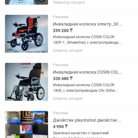
ЧЕТЫРЬМЯ ОСЯМИ И 8ми
Темиртау, сегодня
ПОЗИЦИИОННЫМ ПЕРЕКЛЮЧАТЕЛЕМ
ВИДА .(НА ВАН ТАНДЕР НЕ ПОДХОДИТ
)
Реклама
Инвалидная коляска электр.,30 Кг, COSIN COLOR 180F-1, 24v 500w. Акк. 24v 12
259 200 ₸
Инвалидная коляска COSIN COLOR
180F-1 , Wheelchair, с электроприводом
24v 500w (2250w). Аккумулятор
Алматы, сегодня
гелевый 24v 12A/H. Джойстик. Задние
колеса 18 дюймов, передние 8 дюймов.
Максимальная нагрузка 120...
Реклама
Инвалидная коляска COSIN COLOR 180E , с электроприводом 24v 500w. Регули
330 480 ₸
Инвалидная коляска COSIN COLOR
180E, с электроприводом 24v 500w
(2250w). Возможность
Алматы, сегодня
индивидуальной регулировки под
нужды пациента. Аккумулятор гелевый
24v 12A/H. Джойстик. Задние колеса 16
Реклама
дюймов,...
Джойстик playstation джойстик дуалшок контроллер геймпад джойстик оригинал
4 990 ₸
Оригинал качество с гарантией