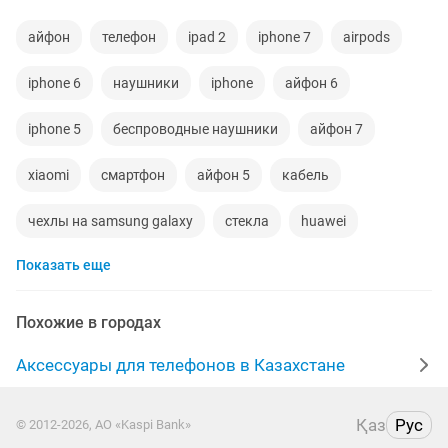
айфон
телефон
ipad 2
iphone 7
airpods
iphone 6
наушники
iphone
айфон 6
iphone 5
беспроводные наушники
айфон 7
xiaomi
смартфон
айфон 5
кабель
чехлы на samsung galaxy
стекла
huawei
Показать еще
планшет
чехол
чехлы на iphone
samsung s
galaxy
новые чехлы
беспроводная зарядка
Похожие в городах
iphone x
зарядное устройство
power bank
Аксессуары для телефонов в Казахстане
чехол на айфон
новая телефон
usb
note
Қаз
Рус
© 2012-2026, АО «Kaspi Bank»