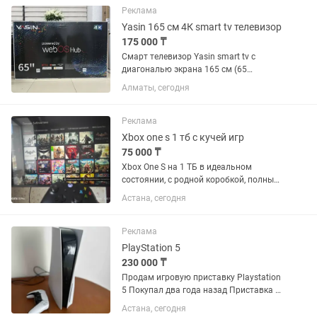
Использовалась аккуратно, не...
Реклама
Yasin 165 см 4К smart tv телевизор
175 000 ₸
Смарт телевизор Yasin smart tv с
диагональю экрана 165 см (65
дюймов). Операционная система
Алматы, сегодня
Webos (LG). Пульт джойстик с указкой и
голосовым поиском. Встроенный
цифровой тюнер с 25 бесплатными...
Реклама
Xbox one s 1 тб с кучей игр
75 000 ₸
Xbox One S на 1 ТБ в идеальном
состоянии, с родной коробкой, полным
комплектом и кучей игр. В комплекте
Астана, сегодня
сразу два оригинальных геймпада —
оба в полном порядке, стики не
дрифтят, можно сразу рубиться...
Реклама
PlayStation 5
230 000 ₸
Продам игровую приставку Playstation
5 Покупал два года назад Приставка и
джойстик полностью в исправном
Астана, сегодня
состоянии Не вскрывалась и на