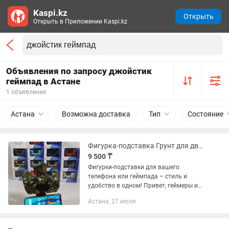
Kaspi.kz
Открыть
Открыть в Приложении Kaspi.kz
Объявления по запросу джойстик
геймпад в Астане
1 объявление
Астана
Возможна доставка
Тип
Состояние
Фигурка-подставка Грунт для двух телефонов
9 500 ₸
Фигурки-подставки для вашего
телефона или геймпада – стиль и
удобство в одном! Привет, геймеры и
коллекционеры! Устали от обычных
Астана, 27 июля
держателей для телефонов и
геймпадов? Хотите добавить
немного...