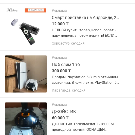
ремонте не была, все пломбы на месте
Пользовался исключительно...
Реклама
Смарт приставка на Андроиде, 2/16Гб
12 000 ₸
НЕЛЬЗЯ купить товар, использовать
пару недель, а потом вернуть! ЕСЛИ
товар исправен, он ваш навсегда.
Экибастуз, сегодня
ТОЛЬКО ЕСЛИ есть дефект, по вине
производителя, производится
бесплатный ремонт или...
Реклама
Пс 5 слим 1 тб
300 000 ₸
Продам PlayStation 5 Slim в отличном
состоянии. В комплекте: PlayStation 5
Slim 4G 2 оригинальных беспроводных
Караганда, сегодня
геймпада DualSense Зарядная станция
(док-станция) для двух геймпадов
Игры и...
Реклама
ДЖОЙСТИК
60 000 ₸
ДЖОЙСТИК ThrustMaster T -16000M
проводной чёрный. ОСНАЩЕН