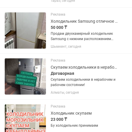
Тараз, сегодня
техники.
Реклама
Холодильник Samsung отличное состояние
50 000 ₸
Продам двухкамерный холодильник
Samsung с нижним расположением
морозильной камеры. Холодильник
Шымкент, сегодня
полностью исправен, в отличном
техническом и хорошем внешнем
состоянии. Работает стабильно,
Реклама
хорошо...
Скупаем холодильники в нерабочем и рабочем состоянии!
Договорная
Скупаем холодильники в нерабочем и
рабочем состоянии!
Алматы, сегодня
Реклама
Холодиьник скупаем
23 000 ₸
Бу холодильник принимаем