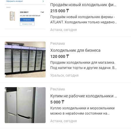
Кар сити....
Продаём новый холодильник фирмы - ATLANT.
215 000 ₸
Продаём новый холодильник фирмы -
ATLANT. Холодильник только недавно
купили. Продаём, в связи с тем что не
Астана, сегодня
подошёл по размеру. Холодильник
встраиваемый, предназначен для
установки в кухонный...
Реклама
Холодильник для бизнеса
120 000 ₸
Продаем холодильники для магазина.
Под напитки торты и другие задачи. В
отличном состоянии. В заправке не
Уральск, сегодня
нуждаются. Полки полный комплект.
Высота два метра 60х60 см глубина.
Температура хранения +4...
Реклама
Купим не рабочие холодильники и морозильники
5 000 ₸
Куплю холодильники и морозильники
можно в нерабочем состоянии на
запчасти
Астана, сегодня