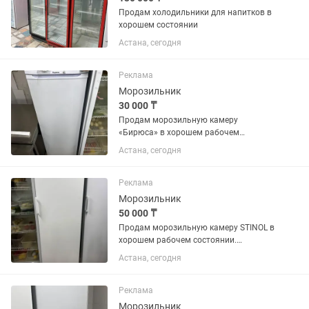
Продам холодильники для напитков в
хорошем состоянии
Астана, сегодня
Реклама
Морозильник
30 000 ₸
Продам морозильную камеру
«Бирюса» в хорошем рабочем
состоянии. Полностью исправна,
Астана, сегодня
отлично морозит, работает без
нареканий. Все ящики и полки в
наличии. Подходит для дома,
Реклама
магазина, кафе или...
Морозильник
50 000 ₸
Продам морозильную камеру STINOL в
хорошем рабочем состоянии.
Полностью исправна, отлично
Астана, сегодня
морозит, работает тихо. Все полки и
ящики в комплекте. Подходит для
дома, магазина или дачи.
Реклама
Производитель:...
Морозильник