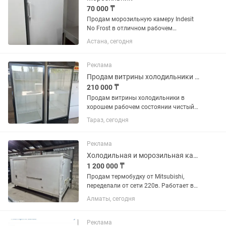
70 000 ₸
Продам морозильную камеру Indesit
No Frost в отличном рабочем
состоянии. Полностью исправна,
Астана, сегодня
хорошо морозит, работает тихо.
Система No Frost, размораживание не
требуется. Чистая, без посторонних...
Реклама
Продам витрины холодильники в хорошем рабочем состоянии чистый
210 000 ₸
Продам витрины холодильники в
хорошем рабочем состоянии чистый
цена за каждый по 250 тысяч
Тараз, сегодня
Реклама
Холодильная и морозильная камера
1 200 000 ₸
Продам термобудку от Mitsubishi,
переделали от сети 220в. Работает в
двух вариантах как плюсовой
Алматы, сегодня
холодильник и минусовой
морозильник. Находится г.Алматы,
Ауэзовский район, мкр.Достык. Выше
Реклама