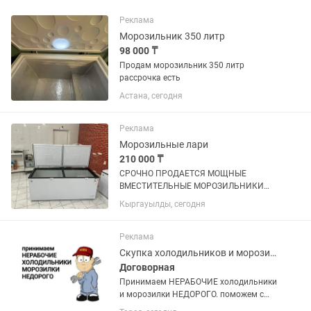
Реклама
Морозильник 350 литр
98 000 ₸
Продам морозильник 350 литр
рассрочка есть
Астана, сегодня
Реклама
Морозильные лари
210 000 ₸
СРОЧНО ПРОДАЕТСЯ МОЩНЫЕ
ВМЕСТИТЕЛЬНЫЕ МОРОЗИЛЬНИКИ
ОБЪЕМ 600 л, покупали по 320.000 тг
Кыргауылды, сегодня
продаем срочно по 210.000 тг,
практические новые (2 шт таких) не
упустите такие вкусные цены !
Реклама
Скупка холодильников и морозилок
Договорная
Принимаем НЕРАБОЧИЕ холодильники
и морозилки НЕДОРОГО. поможем с
утилизацией и выноса с этажей старой