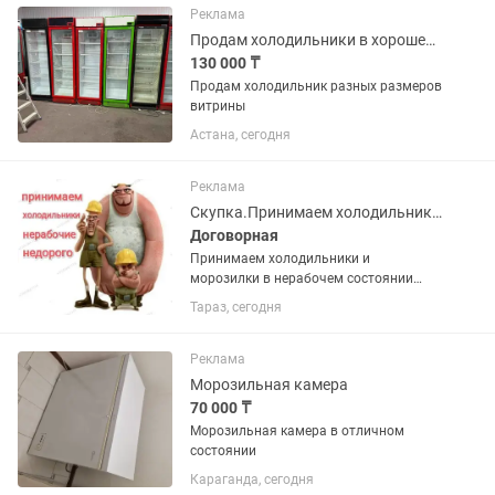
Реклама
Продам холодильники в хорошем состоянии
130 000 ₸
Продам холодильник разных размеров
витрины
Астана, сегодня
Реклама
Скупка.Принимаем холодильники и морозилки в нерабочем состоянии недорого
Договорная
Принимаем холодильники и
морозилки в нерабочем состоянии
недорого. Фотки для оценки можно
Тараз, сегодня
присылать . Поможем вынести старую
технику с этажей.
Реклама
Морозильная камера
70 000 ₸
Морозильная камера в отличном
состоянии
Караганда, сегодня