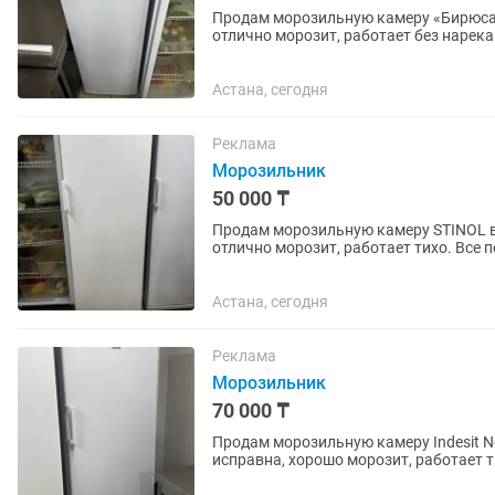
Продам морозильную камеру «Бирюса»
отлично морозит, работает без нарека
магазина, кафе или...
Астана, сегодня
Реклама
Морозильник
50 000 ₸
Продам морозильную камеру STINOL в
отлично морозит, работает тихо. Все 
или дачи. Производитель:...
Астана, сегодня
Реклама
Морозильник
70 000 ₸
Продам морозильную камеру Indesit N
исправна, хорошо морозит, работает т
Чистая, без посторонних...