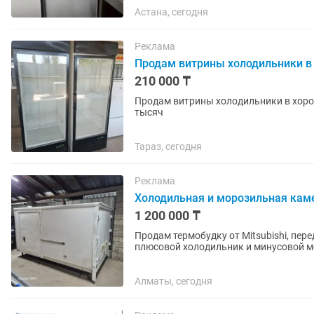
Астана, сегодня
Реклама
Продам витрины холодильники в
210 000 ₸
Продам витрины холодильники в хоро
тысяч
Тараз, сегодня
Реклама
Холодильная и морозильная кам
1 200 000 ₸
Продам термобудку от Mitsubishi, пере
плюсовой холодильник и минусовой мо
мкр.Достык. Выше Кар сити....
Алматы, сегодня