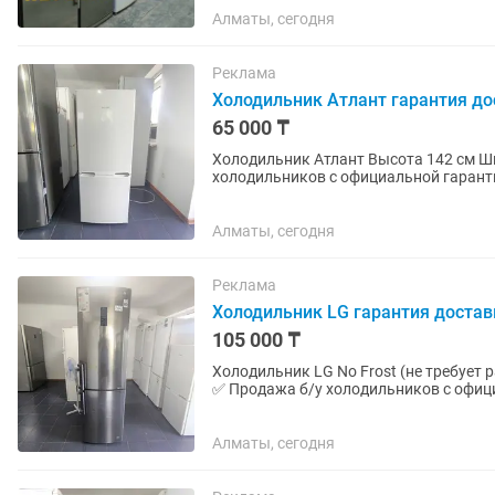
Алматы, сегодня
Реклама
Холодильник Атлант гарантия до
65 000 ₸
Холодильник Атлант Высота 142 см Ширина 54 см Глубина 56 см ✅ Продажа б/у
холодильников с официальной гарантие
летним опытом работы. Все холодильн
Алматы, сегодня
Реклама
Холодильник LG гарантия достав
105 000 ₸
Холодильник LG No Frost (не требует разморозки) Высота 200 см Ширин
✅ Продажа б/у холодильников с офици
более чем 10 летним...
Алматы, сегодня