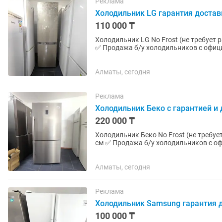
Реклама
Холодильник LG гарантия достав
110 000 ₸
Холодильник LG No Frost (не требует разморозки) Высота 200 см Ширин
✅ Продажа б/у холодильников с офици
более чем 10 летним...
Алматы, сегодня
Реклама
Холодильник Беко с гарантией и
220 000 ₸
Холодильник Беко No Frost (не требует разморозки) Высота 181 см
см ✅ Продажа б/у холодильников с официальной гарантией 2 месяца от магазина и мастера с
более чем 10 летним...
Алматы, сегодня
Реклама
Холодильник Samsung гарантия 
100 000 ₸