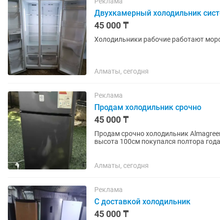
Реклама
Двухкамерный холодильник сист
45 000 ₸
Холодильники рабочие работают моро
Алматы, сегодня
Реклама
Продам холодильник срочно
45 000 ₸
Продам срочно холодильник Almagreen
высота 100см покупался полтора года
предложить свою цену
Алматы, сегодня
Реклама
С доставкой холодильник
45 000 ₸