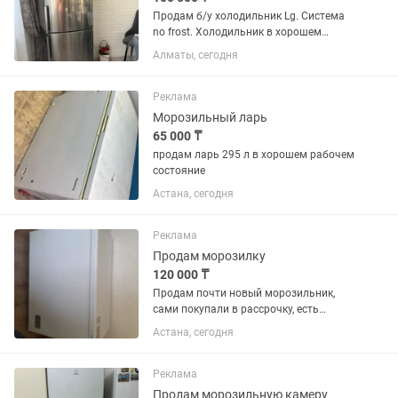
Продам б/у холодильник Lg. Система
no frost. Холодильник в хорошем
состоянии. Торг имеется
Алматы, сегодня
Реклама
Морозильный ларь
65 000 ₸
продам ларь 295 л в хорошем рабочем
состояние
Астана, сегодня
Реклама
Продам морозилку
120 000 ₸
Продам почти новый морозильник,
сами покупали в рассрочку, есть
гарантия на 2 года. Находится в
Астана, сегодня
хорошем состоянии, все новое
работает хорошо. Срочно нужны
деньги
Реклама
Продам морозильную камеру