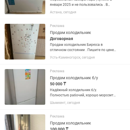
январе 2025 и не пользовались . В
отличном состоянии
Астана, сегодня
Реклама
Продам холодильник
Договорная
Продам холодильник Бирюса в
отличном состоянии . Пишите по цене
договоримся
Усть-Каменогорск, сегодня
Реклама
Продам холодильник б/у
50 000 ₸
Надёжный холодильник б/у.
Полностью рабочий, хорошо морозит
и охлаждает. Аккуратно
Шымкент, сегодня
использовался, внутри чистый.
Подойдёт для дома и съемной
квартиры.
Реклама
Продам холодильник
100 000 ₸