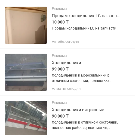
Реклама
Продам холодильник LG на запчасти
10 000 ₸
Продам холодильник LG на запчасти
Актобе, сегодня
Реклама
Холодильники
99 000 ₸
Холодильники и морозильники в
отличном состоянии, полностью
рабочие, все чистые ухожэные как на
Алматы, сегодня
фото, на каждый холодильник дам
один месяц гарантию, цэны разные,
помогу с доставкой, кому интересно...
Реклама
Холодильники витринные
90 000 ₸
Холодильники в отличном состоянии,
полностью рабочие, все чистые,
ухоженные как на фото, есть разные