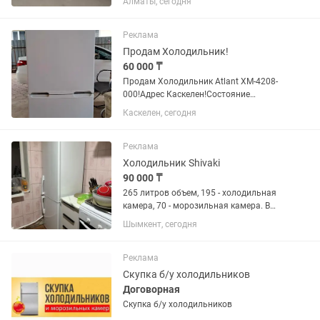
Алматы, сегодня
варианты, большой выбор
Реклама
Продам Холодильник!
60 000 ₸
Продам Холодильник Atlant XM-4208-
000!Адрес Каскелен!Состояние
отличный!Ширина 54.5 см Глубина 57.2
Каскелен, сегодня
см Высота 142.5 см Вес 50.0 кг Объем
Общий объем 173.0 л Объем
холодильной камеры 131.0 л Объем...
Реклама
Холодильник Shivaki
90 000 ₸
265 литров объем, 195 - холодильная
камера, 70 - морозильная камера. В
отличном состоянии, был куплен в
Шымкент, сегодня
2025 году, гарантия ещё имеется, цена
договорная
Реклама
Скупка б/у холодильников
Договорная
Скупка б/у холодильников