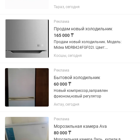
Тараз, сегодня
Реклама
Продам новый холодильник
165 000 ₸
Продам новый холодильник. Модель:
Midea MDRB424FGF02I. Цвет:
нержавеющая сталь. Можно
Косшы, сегодня
торговаться.
Реклама
Бытовой холодильник
60 000 ₸
Новый компрессор,заправлен
фреоном,новый регулятор
Актау, сегодня
Реклама
Морозильная камера Ava
80 000 ₸
Морозильная камера Ларь , купили в