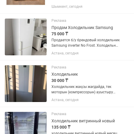
Шымкент, сегодня
Реклама
Продам Холодильник Samsung
75 000 ₸
Продается б/у брендовый холодильник
Samsung inverter No Frost. Холодильник
в отличном состоянии, всё работает
Астана, сегодня
исправно. К ремонту не подвергался
Морозит отлично! Также есть
Стиральная Машина!
Реклама
Холодильник
30 000 ₸
Холодильник жақсы жағдайда, тек
моторын (компрессорын) ауыстыру
қажет, қазіргі уақытта жұмыс
Астана, сегодня
істемейді. Моторын ауыстырсаңыз, өте
жақсы холодильник болады. 💰 Бағасы:
30 000 тг 🚚 Доставка жоқ, алып...
Реклама
Холодильник витринный новый
135 000 ₸
холодильник витринный новый месяц