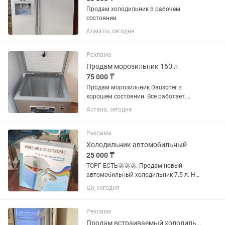
Продам холодильник в рабочем
состоянии
Алматы, сегодня
Реклама
Продам морозильник 160 л
75 000 ₸
Продам морозильник Dauscher в
хорошем состоянии. Все работает.
Продаю в связи переездом.
Астана, сегодня
Реклама
Холодильник автомобильный
25 000 ₸
ТОРГ ЕСТЬ🚀🚀🚀. Продам новый
автомобильный холодильник 7.5 л. Не
использовался ни разу, полностью
Шу, сегодня
новый. Оснащён функциями
охлаждения. Отлично подойдёт для
поездок, отдыха, рыбалки, кемпинга и...
Реклама
Продам встраиваемый холодильник