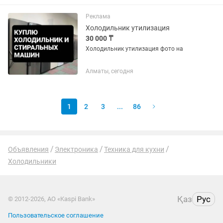
_18
Реклама
Холодильник утилизация
30 000 ₸
Холодильник утилизация фото на
Алматы, сегодня
1
2
3
...
86
Объявления
Электроника
Техника для кухни
Холодильники
Қаз
Рус
© 2012-2026, АО «Kaspi Bank»
Пользовательское соглашение