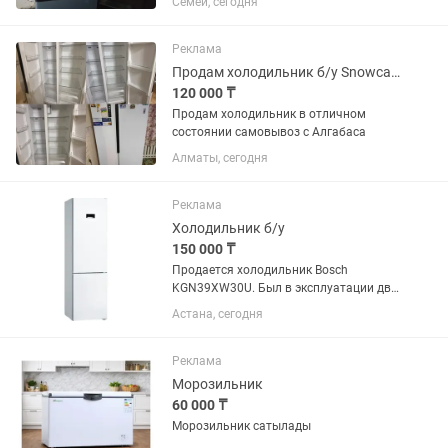
Семей, сегодня
Реклама
Продам холодильник б/у Snowcap sbs nf 570w
120 000 ₸
Продам холодильник в отличном
состоянии самовывоз с Алгабаса
Алматы, сегодня
Реклама
Холодильник б/у
150 000 ₸
Продается холодильник Bosch
KGN39XW30U. Был в эксплуатации два
года. Состояние отличное, есть запах.
Астана, сегодня
Остался выключенным с мясом
внутри. Помыть профессиональным
клинингом. Новый стоит 525...
Реклама
Морозильник
60 000 ₸
Морозильник сатылады