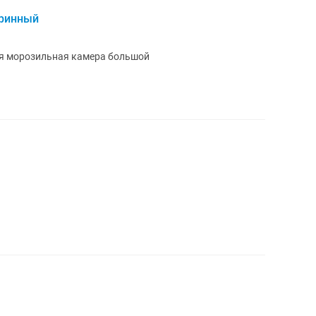
тринный
ся морозильная камера большой