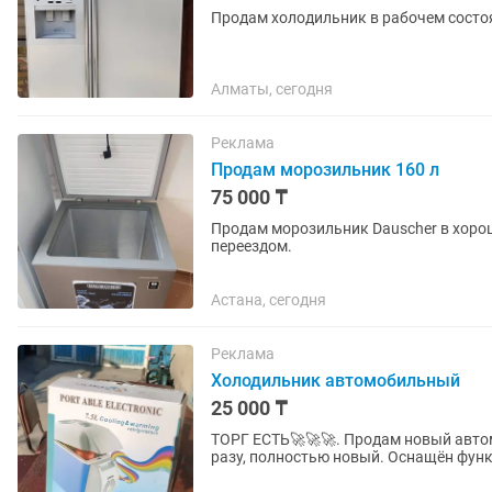
Продам холодильник в рабочем состо
Алматы, сегодня
Реклама
Продам морозильник 160 л
75 000 ₸
Продам морозильник Dauscher в хорош
переездом.
Астана, сегодня
Реклама
Холодильник автомобильный
25 000 ₸
ТОРГ ЕСТЬ🚀🚀🚀. Продам новый автомобильный холодильник 7.5 л. Не использовался ни
разу, полностью новый. Оснащён функ
отдыха, рыбалки, кемпинга и...