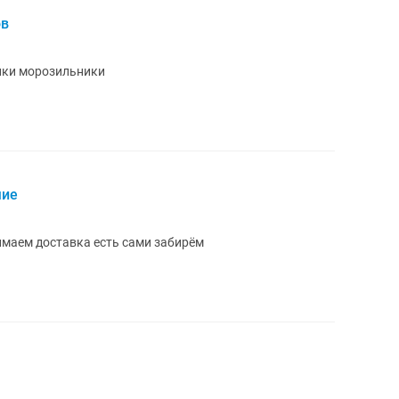
ов
ики морозильники
чие
имаем доставка есть сами забирём