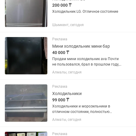
200 000 ₸
Холодильник LG. Отличное состояние
Шымкент, сегодня
Реклама
Мини холодильник мини бар
40 000 ₸
Продам мини холодильник ava Почти
не пользовался, брал в прошлом году,
включался пару раз, все остальное
Алмалы, сегодня
время стоит так Из минусов есть пару
косяков на двери, видно на фото, на
работу не влияет
Реклама
Холодильники
99 000 ₸
Холодильники и морозильники в
отличном состоянии, полностью
рабочие, все чистые ухожэные как на
Алматы, сегодня
фото, на каждый холодильник дам
один месяц гарантию, цэны разные,
помогу с доставкой, кому интересно...
Реклама