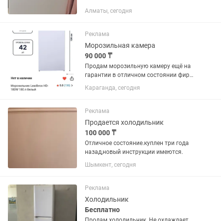
Алматы, сегодня
Реклама
Морозильная камера
90 000 ₸
Продам морозильную камеру ещё на
гарантии в отличном состоянии фирма
LEADBROS.Продаю с связи переездом.
Караганда, сегодня
Камера на 180литров очень
вместительная и удобная высота
136см ,шесть вместительных ящиков.
Реклама
Продается холодильник
100 000 ₸
Отличное состояние.куплен три года
назад,новый инструкции имеются.
Шымкент, сегодня
Реклама
Холодильник
Бесплатно
Продам холодильник. Не охлаждает