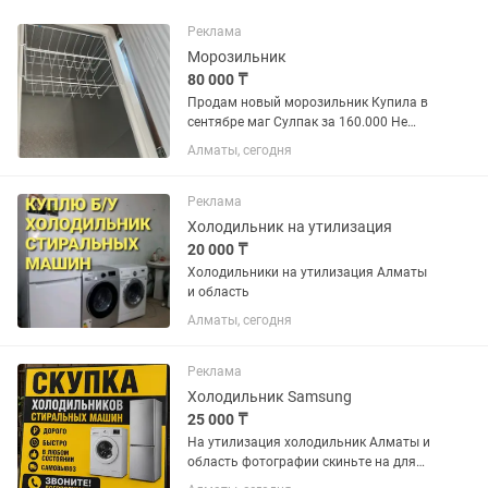
Реклама
Морозильник
80 000 ₸
Продам новый морозильник Купила в
сентябре маг Сулпак за 160.000 Не
пользовались, документы есть Отдам
Алматы, сегодня
за 80.000 Высота: 80 см Ширина: 90
Глубина:60 251 литр
Реклама
Холодильник на утилизация
20 000 ₸
Холодильники на утилизация Алматы
и область
Алматы, сегодня
Реклама
Холодильник Samsung
25 000 ₸
На утилизация холодильник Алматы и
область фотографии скиньте на для
оценки