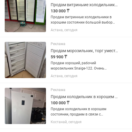
Продам витриныие холодильник в хорошем состоянии
130 000 ₸
Продам витринные холодильники в
хорошем состоянии большой выбор
тауелсыздык 26
Астана, сегодня
Реклама
Продам морозильник, торг уместен
59 900 ₸
Продам хороший, рабочий
морозильник Snaige-122. Очень
хорошо морозит. Имеет хладагент,
Астана, сегодня
позволяющий поддерживать холод в
течении 3 дней! Очень вместительный
и надежный! Продукты не портит!
Реклама
Продам холодильник в хорошем состоянии
100 000 ₸
Продам холодильник в хорошем
состоянии, продаем в связи с
переездом
Костанай, сегодня