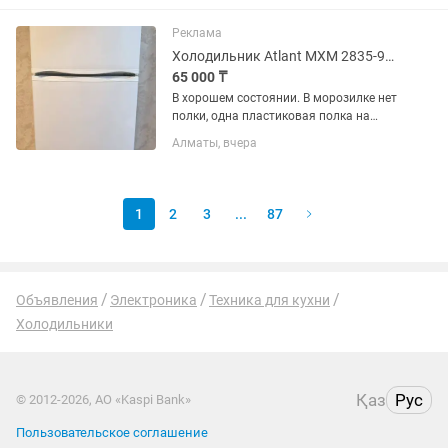
Реклама
Холодильник Atlant МХМ 2835-90 белый
65 000 ₸
В хорошем состоянии. В морозилке нет
полки, одна пластиковая полка на
дверце сломана. В эксплуатации 2
Алматы, вчера
года. Технические
характеристикиГабариты (ВхШхГ): 163
х 60 х 64.5 см.Общий объем: 280
литров...
1
2
3
...
87
Объявления
Электроника
Техника для кухни
Холодильники
Қаз
Рус
© 2012-2026, АО «Kaspi Bank»
Пользовательское соглашение