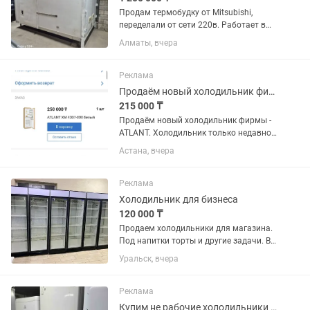
Продам термобудку от Mitsubishi,
переделали от сети 220в. Работает в
двух вариантах как плюсовой
Алматы, вчера
холодильник и минусовой
морозильник. Находится г.Алматы,
Ауэзовский район, мкр.Достык. Выше
Реклама
Кар сити....
Продаём новый холодильник фирмы - ATLANT.
215 000 ₸
Продаём новый холодильник фирмы -
ATLANT. Холодильник только недавно
купили. Продаём, в связи с тем что не
Астана, вчера
подошёл по размеру. Холодильник
встраиваемый, предназначен для
установки в кухонный...
Реклама
Холодильник для бизнеса
120 000 ₸
Продаем холодильники для магазина.
Под напитки торты и другие задачи. В
отличном состоянии. В заправке не
Уральск, вчера
нуждаются. Полки полный комплект.
Высота два метра 60х60 см глубина.
Температура хранения +4...
Реклама
Купим не рабочие холодильники и морозильники