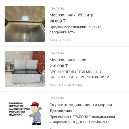
Реклама
Морозильник 350 литр
98 000 ₸
Продам морозильник 350 литр
рассрочка есть
Астана, вчера
Реклама
Морозильные лари
210 000 ₸
СРОЧНО ПРОДАЕТСЯ МОЩНЫЕ
ВМЕСТИТЕЛЬНЫЕ МОРОЗИЛЬНИКИ
ОБЪЕМ 600 л, покупали по 320.000 тг
Кыргауылды, вчера
продаем срочно по 210.000 тг,
практические новые (2 шт таких) не
упустите такие вкусные цены !
Реклама
Скупка холодильников и морозилок
Договорная
Принимаем НЕРАБОЧИЕ холодильники
и морозилки НЕДОРОГО. поможем с
утилизацией и выноса с этажей старой