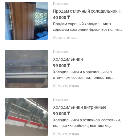
Реклама
Продам отличный холодильник indesit
40 000 ₸
Продам хороший холодильник в
хорошем состоянии фреон все полный
только вчера залили
Астана, вчера
Реклама
Холодильники
99 000 ₸
Холодильники и морозильники в
отличном состоянии, полностью
рабочие, все чистые ухожэные как на
Алматы, вчера
фото, на каждый холодильник дам
один месяц гарантию, цэны разные,
помогу с доставкой, кому интересно...
Реклама
Холодильники витринные
90 000 ₸
Холодильники в отличном состоянии,
полностью рабочие, все чистые,
ухоженные как на фото, есть разные
Алматы, вчера
варианты, большой выбор