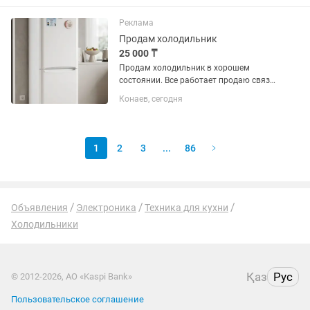
отличном состоянии, не шумит можете
предложить свою цену
Реклама
Продам холодильник
25 000 ₸
Продам холодильник в хорошем
состоянии. Все работает продаю связи
купили новую
Конаев, сегодня
1
2
3
...
86
Объявления
Электроника
Техника для кухни
Холодильники
Қаз
Рус
© 2012-2026, АО «Kaspi Bank»
Пользовательское соглашение