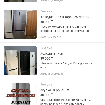
Алматы, сегодня
Реклама
Холодильник в хорошем состоянии
65 000 ₸
Продам холодильник в отличном
состоянии пользовались аккуратно
полностью в рабочем состоянии
Астана, сегодня
работает очень тихо, No Frost не нужно
размораживать, все полочки на месте,
вся комплектация на месте...
Реклама
Холодильники
39 000 ₸
Много варианта 39к до 150 к доставка
есть
Алматы, сегодня
Реклама
скупка НЕрабочих
30 000 ₸
Скупаем нерабочие холодильники LG
Samsung Indesit Beko сам заберу