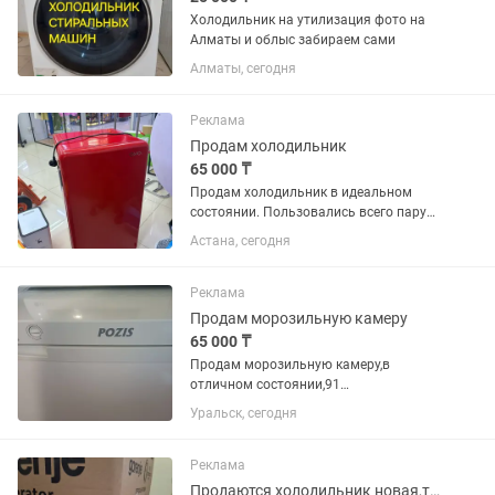
Холодильник на утилизация фото на
Алматы и облыс забираем сами
Алматы, сегодня
Реклама
Продам холодильник
65 000 ₸
Продам холодильник в идеальном
состоянии. Пользовались всего пару
месяцев. Отличный вариант для
Астана, сегодня
офиса. Яркий, удобный компактный.
Покупала за 94 продаю за 65.
Возможна рассрочка.
Реклама
Продам морозильную камеру
65 000 ₸
Продам морозильную камеру,в
отличном состоянии,91
литр.Продаю,так как купили большой
Уральск, сегодня
ларь
Реклама
Продаются холодильник новая,торг есть,саудасы бар,накты алатын клиентке.