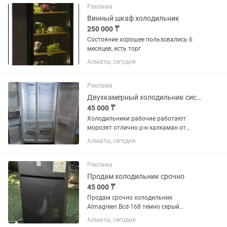
Реклама
Винный шкаф холодильник
250 000 ₸
Состояние хорошее пользовались 6
месяцев, есть торг
Алматы, сегодня
Реклама
Двухкамерный холодильник системы ноуфрост работает отлично
45 000 ₸
Холодильники рабочие работают
морозят отлично р-н калкаман от
45тыс и выше
Алматы, сегодня
Реклама
Продам холодильник срочно
45 000 ₸
Продам срочно холодильник
Almagreen Bcd-168 темно серый
ширина 47см глубина 47см высота
Алматы, сегодня
100см покупался полтора года назад, в