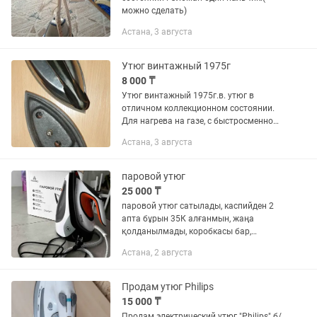
можно сделать)
Астана, 3 августа
Утюг винтажный 1975г
8 000 ₸
Утюг винтажный 1975г.в. утюг в
отличном коллекционном состоянии.
Для нагрева на газе, с быстросменной
запасной подошвой(две тяжелые
Астана, 3 августа
подошвы)
паровой утюг
25 000 ₸
паровой утюг сатылады, каспийден 2
апта бұрын 35К алғанмын, жаңа
қолданылмады, коробкасы бар,
сапасыда жақсы шықты, срочно ақша
Астана, 2 августа
керек болып тұр. 25К сатылады
Продам утюг Philips
15 000 ₸
Продам электрический утюг "Philips" б/