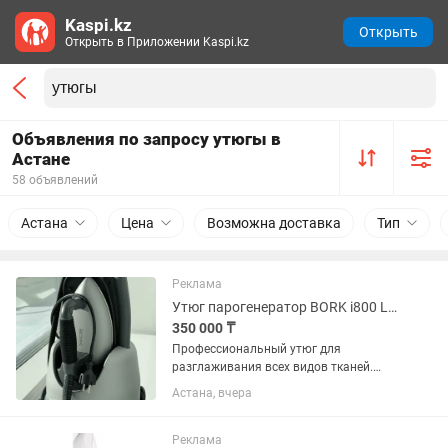
Kaspi.kz
Открыть
Открыть в Приложении Kaspi.kz
Объявления по запросу утюгы в
Астане
58 объявлений
Астана
Цена
Возможна доставка
Тип
Реклама
Утюг парогенератор BORK i800 Laurastar
350 000 ₸
Профессиональный утюг для
разглаживания всех видов тканей.
Импульсная подача пара.
Астана, вчера
Парогенератор одинаково эффективен
при глажении на доске и вертикально.
Легкий утюг с активной 3D-подошвой...
Реклама