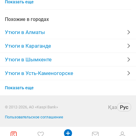
Показать еще
парогенератор утюг
гарантия
отпариватель одежды
гладильная
паровый утюг
Похожие в городах
tefal
утюг для
паравой утюг
воды
Утюги в Алматы
пароочиститель
поровой утюг
утюк
Утюги в Караганде
утюг паром
вертикальный
Утюги в Шымкенте
отпариватель для одежды
офисы
Утюги в Усть-Каменогорске
Утюги в Актобе
отпариватель для
отпариватель tefal
корпуса
Показать еще
Утюги в Актау
портативная
вертикальный отпариватель
Қаз
Рус
© 2012-2026, АО «Kaspi Bank»
Утюги в Таразе
рабочий утюг
емкость для
резервуары для воды
Пользовательское соглашение
Утюги в Уральске