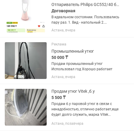
Отпариватель Philips GC552/40 белый, розовый
Договорная
В идеальном состоянии. Пользовались
пару раз. 1. Вид - напольный 2.
Мощность - 1800 Вт 3. Объем бака для
Астана, вчера
ВОДЫ - 1.8 л 4. Регулятор мощности -
Да 5. Готовность - 60 с 6. Время
непрерывной работы -...
Реклама
Промышленный утюг
50 000 ₸
Продам промышленный утюг
Использовал год Хорошо работает
Астана, вчера
Продам утюг Vitek ,б.у
5 500 ₸
Продам б.у паровой утюг в связи с
ненадобностью, отлично работает,еще
будет долго служить, марка Vitek
Самовывоз Вопросы в личку
Астана, позавчера