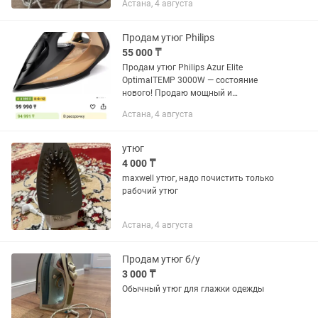
Астана, 4 августа
Продам утюг Philips
55 000 ₸
Продам утюг Philips Azur Elite
OptimalTEMP 3000W — состояние
нового! Продаю мощный и
современный утюг Philips Azur Elite в
Астана, 4 августа
отличном состоянии. Пользовались
очень аккуратно, без скрытых
дефектов,...
утюг
4 000 ₸
maxwell утюг, надо почистить только
рабочий утюг
Астана, 4 августа
Продам утюг б/у
3 000 ₸
Обычный утюг для глажки одежды