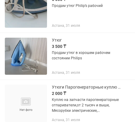
Продам утюг Philip’s рабочий
Астана, 31 июля
Утюг
3 500 ₸
Продам утюг в хорошем рабочем
состоянии Philips
Астана, 31 июля
Утюги Парогенераторные куплю на запчасти
2 000 ₸
Куплю на запчасти парогенераторные
отпариватели,от 2 тысяч и выше,
Мясорубки электрические,
пылесосы,так же произвожу ремонт
Астана, 31 июля
бытовой техники ЖК кампус Жубанова
10