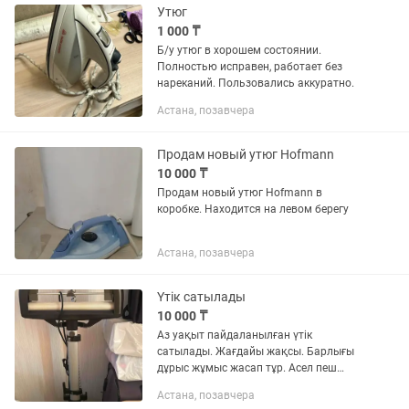
Утюг
1 000 ₸
Б/у утюг в хорошем состоянии.
Полностью исправен, работает без
нареканий. Пользовались аккуратно.
Астана, позавчера
Продам новый утюг Hofmann
10 000 ₸
Продам новый утюг Hofmann в
коробке. Находится на левом берегу
Астана, позавчера
Үтік сатылады
10 000 ₸
Аз уақыт пайдаланылған үтік
сатылады. Жағдайы жақсы. Барлығы
дұрыс жұмыс жасап тұр. Асел пеш
екеуін бірге алса екеуін 20мыңға бере
Астана, позавчера
саламын. Көшуімізге байланысты