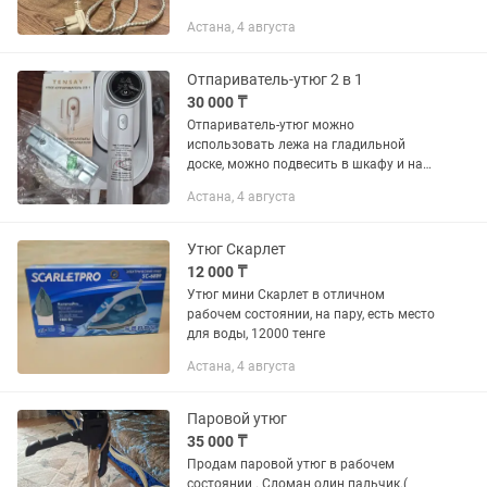
Астана, 4 августа
Отпариватель-утюг 2 в 1
30 000 ₸
Отпариватель-утюг можно
использовать лежа на гладильной
доске, можно подвесить в шкафу и на
стену. В комплекте имеются крепления.
Астана, 4 августа
Шнур от утюга 3 метра. Можно
использовать водопроводную воду. В...
Утюг Скарлет
12 000 ₸
Утюг мини Скарлет в отличном
рабочем состоянии, на пару, есть место
для воды, 12000 тенге
Астана, 4 августа
Паровой утюг
35 000 ₸
Продам паровой утюг в рабочем
состоянии . Сломан один пальчик.(