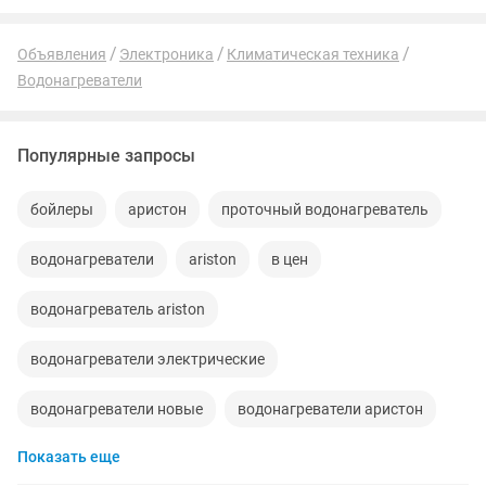
Объявления
Электроника
Климатическая техника
Водонагреватели
Популярные запросы
бойлеры
аристон
проточный водонагреватель
водонагреватели
ariston
в цен
водонагреватель ariston
водонагреватели электрические
водонагреватели новые
водонагреватели аристон
Показать еще
проточный
гарантия
доставка
тэны