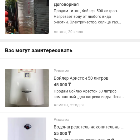
Договорная
Продам титан , бойлер. 500 литров.
Нагревает воду от любого вида
энергии. Электричество, солнце, газ,
отработка, дрова. На дровах
Астана, 20 июля
нагревается за 1 час , остывает 24
часа.расход дров минимальный....
Вас могут заинтересовать
Реклама
Бойлер Аристон 50 литров
45 000 ₸
Продам бойлер Арестон 50 литров
компактный , для нагрева воды. Цена
45000 . Стояло у меня дома одну зиму .
Алматы, сегодня
Установили котёл теперь он нам не
понадобится.
Реклама
Водонагреватель накопительный Ariston ABS PRO R 50 V 50 л белый
55 000 ₸