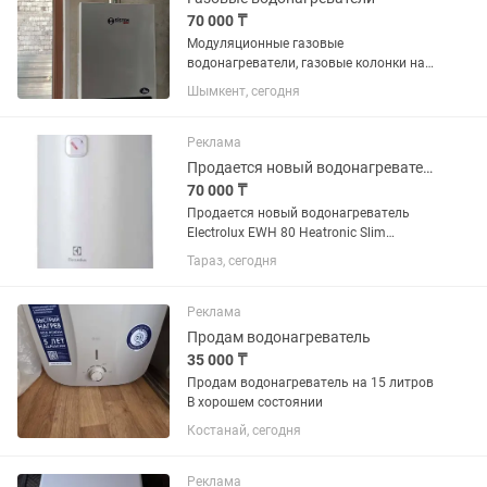
70 000 ₸
Модуляционные газовые
водонагреватели, газовые колонки на
10-12 литров. Розница 70000 тенге.
Шымкент, сегодня
Оптом 63000 тенге Медный
теплообменник, медные трубки,
сенсорное управление.
Реклама
Принудительная вытяжка+...
Продается новый водонагреватель Electrolux EWH 80Л Heatronic Slim DryHeat
70 000 ₸
Продается новый водонагреватель
Electrolux EWH 80 Heatronic Slim
DryHeat (80 л) ✅ Абсолютно новый Ни
Тараз, сегодня
разу не использовался. Из коробки не
доставался. Полный заводской
комплект. Коробка...
Реклама
Продам водонагреватель
35 000 ₸
Продам водонагреватель на 15 литров
В хорошем состоянии
Костанай, сегодня
Реклама