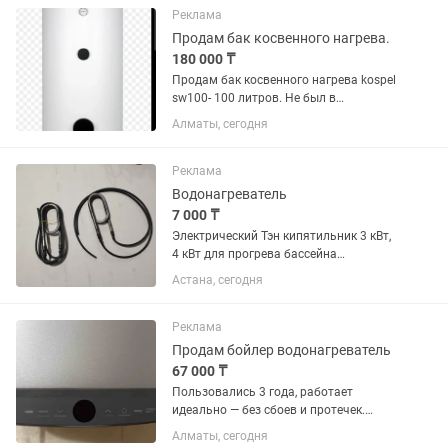
Реклама
Продам бак косвенного нагрева.
180 000 ₸
Продам бак косвенного нагрева kospel
sw100- 100 литров. Не был в
использовании. Купили, оказался не
Алматы, сегодня
нужен.
Реклама
Водонагреватель
7 000 ₸
Электрический Тэн кипятильник 3 кВт,
4 кВт для прогрева бассейна
,металлическая трубка диаметр 13
Астана, сегодня
кабель 1 метра ,производство России
цена 7000тенге. Еще имеется в
наличии 3кВт,4 кВт трубка...
Реклама
Продам бойлер водонагреватель
67 000 ₸
Пользовались 3 года, работает
идеально — без сбоев и протечек.
Быстро нагревает воду, хорошо держит
Алматы, сегодня
температуру. ✔ Надёжный и