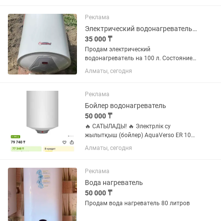
экономичный ✔ В хорошем состоянии
✔ Полностью готов к...
Реклама
Электрический водонагреватель 100 л
35 000 ₸
Продам электрический
водонагреватель на 100 л. Состояние
отличное. Демонтировали
Алматы, сегодня
самостоятельно очень аккуратно.
Использовался не долго.
Реклама
Бойлер водонагреватель
50 000 ₸
🔥 САТЫЛАДЫ! 🔥 Электрлік су
жылытқыш (бойлер) AquaVerso ER 105
V ✅ Көлемі – 105 литр ✅ Тік
Алматы, сегодня
(вертикалды) орнатылады ✅ Үлкен
отбасыға өте қолайлы ✅ Жаңа,
қорабында ашылмаған су жаңа
Реклама
Вода нагреватель
50 000 ₸
Продам вода нагреватель 80 литров