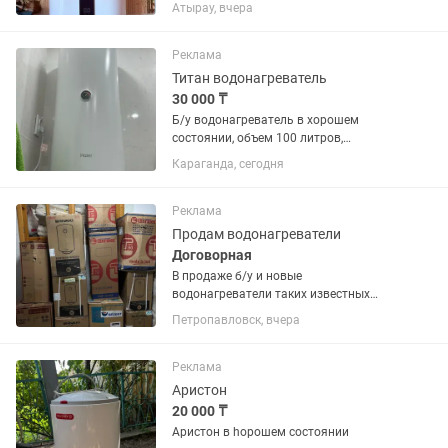
Атырау, вчера
Реклама
Титан водонагреватель
30 000 ₸
Б/у водонагреватель в хорошем
состоянии, объем 100 литров,
самовывоз
Караганда, сегодня
Реклама
Продам водонагреватели
Договорная
В продаже б/у и новые
водонагреватели таких известных
брендов как Ariston, Thermex, Shivaki,
Петропавловск, вчера
Oasis, Deluxe, Garanterm
Реклама
Аристон
20 000 ₸
Аристон в һорошем состоянии