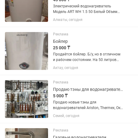
Электрический водонагреватель
Модель ART WH 1.5 50 Белый Объем
50л Размер 450х475х566mm
Алматы, сегодня
Реклама
Бойлер
25 000 ₸
Продаётся бойлер. Б/у, но в отличном
и рабочем состоянии. На 50 литров
воды.
Актау, сегодня
Реклама
Продаю тэны для водонагревателей ARISTON, Thermeks, и т.д.
5 000 ₸
Продаю новые тэны для
водонагревателей Ariston, Thermex, Ока,
Deluxe и т.д оригинальные. Цена от
Семей, сегодня
5000 и выше... В наличии много
оригинальных тэнов от производителя
THERMOWATT. Производство Турция,...
Реклама
Газовые водонагреватели