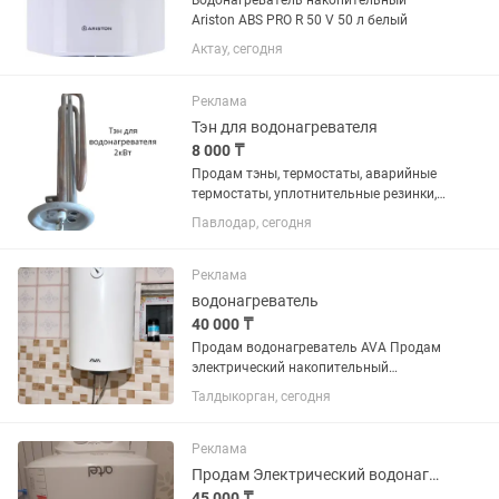
Водонагреватель накопительный
Ariston ABS PRO R 50 V 50 л белый
Актау, сегодня
Реклама
Тэн для водонагревателя
8 000 ₸
Продам тэны, термостаты, аварийные
термостаты, уплотнительные резинки,
аноды для водонагревателей. Самые
Павлодар, сегодня
дешёвые цены по городу!! Мастерам,
постоянным клиентам СКИДКИ!!
Реклама
водонагреватель
40 000 ₸
Продам водонагреватель AVA Продам
электрический накопительный
водонагреватель AVA в хорошем
Талдыкорган, сегодня
состоянии. Пользовались около 2 лет.
Полностью исправен, быстро
нагревает воду, без протечек и
Реклама
поломок....
Продам Электрический водонагреватель
45 000 ₸