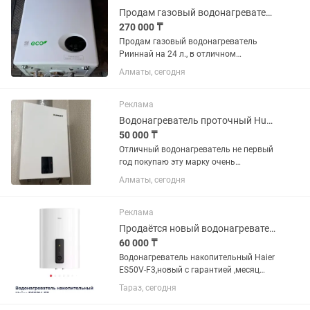
Продам газовый водонагреватель Риннай
270 000 ₸
Продам газовый водонагреватель
Рииннай на 24 л., в отличном
состоянии, был в использовании около
Алматы, сегодня
года.
Реклама
Водонагреватель проточный Hubert AGW T30 белый
50 000 ₸
Отличный водонагреватель не первый
год покупаю эту марку очень
качественно всегда . Состояние
Алматы, сегодня
отличное все описание в фото есть
продаем в связи со сносом и
переездом самовывоз горный гигант
Реклама
более...
Продаётся новый водонагреватель
60 000 ₸
Водонагреватель накопительный Haier
ES50V-F3,новый с гарантией ,месяц
назад купленный,не использованный, с
Тараз, сегодня
коробки не вынимался