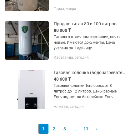
Тараз, вчера
Продаю титан 80 и 100 литров
80 000 ₸
Титаны в отличном состоянии, почти
новые. Имеются документы. Цена
указана за 1 единицу.
Караганда, сегодня
Газовая колонка (водонагреватель) Teploross
48 600 ₸
Газовые колонки Теплоросс от 8
литров до 12 литров. Цены разные .
Есть поджиг на батарейках. Есть
поджиг на 220в Которые на 220в ,
Алматы, сегодня
комплектуются дымоходом.
Небольшим 60 см Которые от
батареек,...
1
2
3
...
11