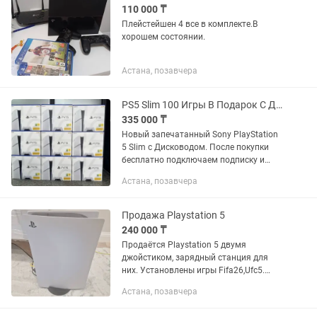
110 000 ₸
Плейстейшен 4 все в комплекте.В
хорошем состоянии.
Астана, позавчера
PS5 Slim 100 Игры В Подарок С Дисководом (ПС5, Playstation 1 TB)
335 000 ₸
Новый запечатанный Sony PlayStation
5 Slim с Дисководом. После покупки
бесплатно подключаем подписку и
загружаем около 100 популярных игр.
Астана, позавчера
Консоль полностью готова к
использованию. Подробности по...
Продажа Playstation 5
240 000 ₸
Продаётся Playstation 5 двумя
джойстиком, зарядный станция для
них. Установлены игры Fifa26,Ufc5.
Подарок жёсткий кейс для перевозки.
Астана, позавчера
Домашнее использование.