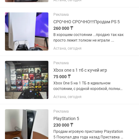
Астана, сегодня
комплекте 2 флешки на 32 и 64
гигабайта
Реклама
СРОЧНО СРОЧНО!!!Продам PS 5
260 000 ₸
В хорошем состоянии ...продаю так как
просто лежит.толком не играли .
Коробка доки все провода .два
Астана, сегодня
джойстика в комплекте.4 игры на
дисках.установлен мк1 Делюкс .плюс
навесная подставка на стену...
Реклама
Xbox one s 1 тб с кучей игр
75 000 ₸
Xbox One S на 1 ТБ в идеальном
состоянии, с родной коробкой, полным
комплектом и кучей игр. В комплекте
Астана, сегодня
сразу два оригинальных геймпада —
оба в полном порядке, стики не
дрифтят, можно сразу рубиться...
Реклама
PlayStation 5
230 000 ₸
Продам игровую приставку Playstation
5 Покупал два года назад Приставка и