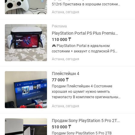
512гб Приставка в хорошем состоянии
никаких дефектов и нареканий нет Есть
Астана, сегодня
обмен на ПК
Реклама
PlayStation Portal PS Plus Premium на год Работает БЕЗ PS5
110 000 ₸
🎮 PlayStation Portal в идеальном
состоянии + аккаунт с подпиской PS
Plus Premium на целый год в придачу!
Астана, сегодня
🔥 Главное: PS5 НЕ НУЖНА! Благодаря
облачному стримингу играете сразу —
нужен только Wi-Fi....
Плейстейшн 4
77 000 ₸
Продам Плейстейшен 4 Состояние
хорошая но шумит нужно менять
термопасту В комплекте оригинальный
джойстик все необходимые шнуры
Астана, сегодня
Игры Хоризон Год оф вар Ончардент
Ведьмак Рдр2 Один из нас...
Продам Sony PlayStation 5 Pro 2TB новый
510 000 ₸
Продам Sony PlayStation 5 Pro 2TB