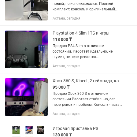
новый, не использовался. Полный
комплект: консоль и оригинальный
DualSense, всё в наличии. Японская
Астана, сегодня
версия CFI-7000B01. Получена в
качестве подарка. Детали по...
Playstation 4 Slim 1ТБ и игры
118 000 ₸
Продаю PS4 Slim в отличном
состоянии. Работает идеально, не
шумит, не перегревается.
Использовалась аккуратно, внешний
Астана, сегодня
вид хороший. В комплекте: — PS4 Slim
1TB — оригинальный джойстик
DualShock 4 —...
Xbox 360 S, Kinect, 2 геймпада, карта памяти на 150 игр
95 000 ₸
Продаю Xbox 360 S в отличном
состоянии.Работает стабильно, без
перегревов и проблем. Консоль чистая
и аккуратная. В комплекте:— Xbox 360
Астана, сегодня
S— Kinect— 2 беспроводных геймпада—
провода и блок питания—...
Игровая приставка PS
130 000 ₸