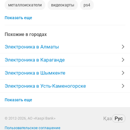
металлоискатели
видеокарты
ps4
Показать еще
игровой компьютер
смартфон
psp
аккаунт
iphone x
материнская плата
процессор
Похожие в городах
playstation
стиральная машина
apple watch
Электроника в Алматы
айфон 7
беспроводные наушники
наушники
Электроника в Караганде
моноблок
обмен
ddr2
xiaomi
gtx
Электроника в Шымкенте
macbook
компьютер
Электроника в Усть-Каменогорске
Электроника в Актобе
Показать еще
Электроника в Актау
Қаз
Рус
© 2012-2026, АО «Kaspi Bank»
Электроника в Павлодаре
Пользовательское соглашение