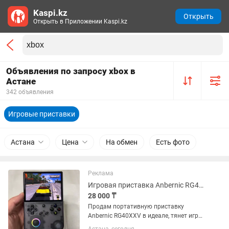
Kaspi.kz
Открыть
Открыть в Приложении Kaspi.kz
Объявления по запросу xbox в
Астане
342 объявления
Игровые приставки
Астана
Цена
На обмен
Есть фото
Реклама
Игровая приставка Anbernic RG40XX V в идеале
28 000 ₸
Продам портативную приставку
Anbernic RG40XXV в идеале, тянет игры
от Sega, PlayStation, PSP, Dreamcast в