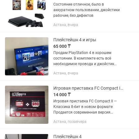
Состояние отличное, было в
аккуратном пользовании, джойстики
рабочие, без дефектов
Астана, вчера
Плейстейшн 4 и игры
65 000 ₸
Продам PlayStation 4 в хорошем
состоянии. В комплекте есть всё
необходимое провода и джойстик
Минус есть шум умеренный нужно
Астана, вчера
менять термопасту Игры Хоризон Год
оф вар Второй сын Ведьмак Торг...
Игровая приставка FC Compact II Классика 8-бит в новом формате
14 000 ₸
Игровая приставка FC Compact II —
Классика 8-бит в новом формате
Продается современная версия
легендарной восьмибитной консоли FC
Астана, позавчера
Compact II. Это идеальный выбор для
тех, кто хочет окунуться в...
Плейстейшн 4