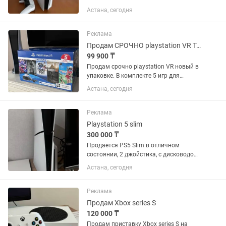
джойстик полностью в исправном
Астана, сегодня
состоянии Не вскрывалась и на
ремонте не была, все пломбы на месте
Пользовался исключительно...
Реклама
Продам СРОЧНО playstation VR Торг
99 900 ₸
Продам срочно playstation VR новый в
упаковке. В комплекте 5 игр для
загрузки из playstation store.
Астана, сегодня
Реклама
Playstation 5 slim
300 000 ₸
Продается PS5 Slim в отличном
состоянии, 2 джойстика, с дисководом,
также, 5 игр
Астана, сегодня
Реклама
Продам Xbox series S
120 000 ₸
Продам приставку Xbox series S на