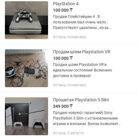
PlayStation 4
100 000 ₸
Продам Плейстейшен 4 . В
пользовании был очень мало .
Присутствуют царапины , из-за
транспортировки из другого города.
Астана, позавчера
Два джойстика
Продам шлем Playstation VR
100 000 ₸
Продам шлем Playstation VR в
идеальном состоянии! Возможно
доставка и проверка!
Астана, позавчера
Прошитая Playstation 5 Slim
349 000 ₸
Продаю новую(с гарантией) Sony
PlayStatiоn 5 Slim с установленными
играми и взломом. Взлом позволяет
устанавливать игры Бесплатно(без
Астана, 5 августа
покупки дисков и без покупок в PS