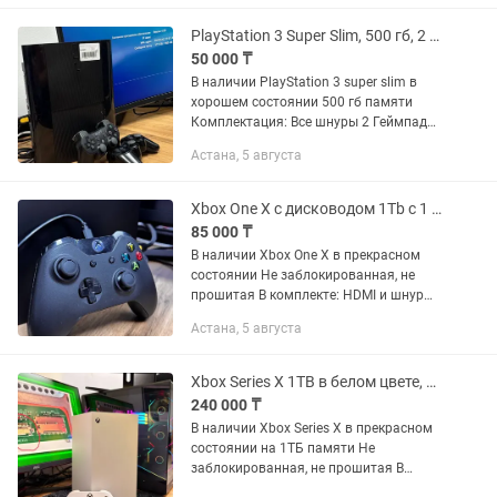
store) Вскрывал только для...
PlayStation 3 Super Slim, 500 гб, 2 геймпада, не прошитая
50 000 ₸
В наличии PlayStation 3 super slim в
хорошем состоянии 500 гб памяти
Комплектация: Все шнуры 2 Геймпад
Гарантия: 1 Месяц Доступна доставка
Астана, 5 августа
по городу Цена 50.000 Торг неуместен.
Inst:...
Xbox One X с дисководом 1Tb с 1 геймпадом 0.0.12/Kaspi Red
85 000 ₸
В наличии Xbox One Х в прекрасном
состоянии Не заблокированная, не
прошитая В комплекте: HDMI и шнур
питания, 1 геймпад 1Tb памяти Цена:
Астана, 5 августа
85.000 тенге Гарантия: 1 месяц Торг
неуместен. Имеется...
Xbox Series X 1TB в белом цвете, без дисковода. Гарантия/Рассрочка
240 000 ₸
В наличии Xbox Series X в прекрасном
состоянии на 1ТБ памяти Не
заблокированная, не прошитая В
комплекте: коробка, HDMI и шнур