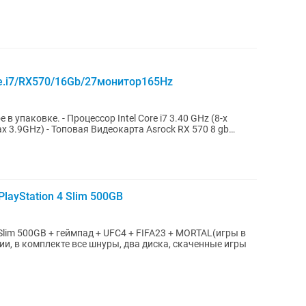
ке.i7/RX570/16Gb/27монитор165Hz
l Core i7 3.40 GHz (8-x
x 3.9GHz) - Топовая Видеокарта Asrock RX 570 8 gb
layStation 4 Slim 500GB
 Slim 500GB + геймпад + UFC4 + FIFA23 + MORTAL(игры в
и, в комплекте все шнуры, два диска, скаченные игры