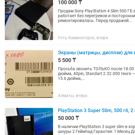
100 000 ₸
Продам Sony PlayStation 4 Slim 500 Г
работает без перегревов и посторонн
ремонтировалась. Перед продажей...
Усть-Каменогорск, вчера
Экраны (матрицы, дисплэи) для ноу
5 500 ₸
Просьба звонить ТОЛЬКО после 18.00 до 23.30 Матрицы для ноутбука: 1.34
дюйма, 40pin, Standart 2.32.000 тенге — LP156WF1 (TL) (C1), разрешение Full HD (1920х1080),
15.6 дюйма,...
Алматы, вчера
PlayStation 3 Super Slim, 500 гб,
50 000 ₸
В наличии PlayStation 3 super slim в хорошем состоянии 500 
шнуры 2 Геймпад Гарантия: 1 Месяц Доступна доставка по городу Цена 50.000 Торг неуместен.