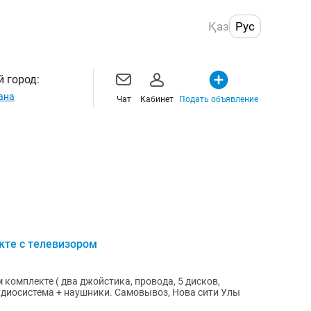
Қаз
Рус
 город:
ана
Чат
Кабинет
Подать объявление
кте с телевизором
ом комплекте ( два джойстика, провода, 5 дисков,
удиосистема + наушники. Самовывоз, Нова сити Улы