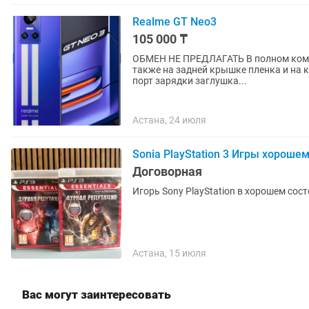
Realme GT Neo3
105 000 ₸
ОБМЕН НЕ ПРЕДЛАГАТЬ В полном комплекте коробка, зарядка . На Экране защитная пленка
также на задней крышке пленка и на 
порт зарядки заглушка...
Астана, 24 июля
Sonia PlayStation 3 Игры хороше
Договорная
Игорь Sony PlayStation в хорошем сос
Астана, 15 июля
Вас могут заинтересовать