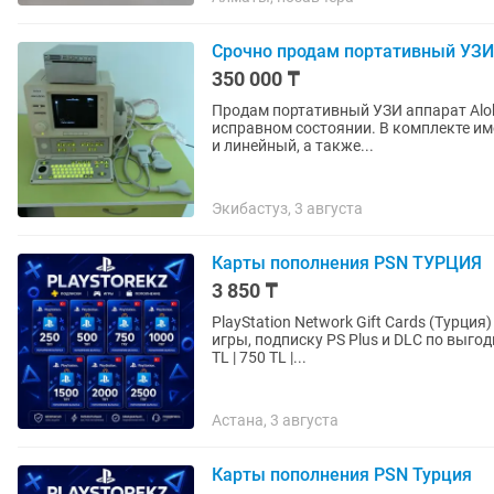
Срочно продам портативный УЗИ 
350 000 ₸
Продам портативный УЗИ аппарат Alok
исправном состоянии. В комплекте им
и линейный, а также...
Экибастуз, 3 августа
Карты пополнения PSN ТУРЦИЯ
3 850 ₸
PlayStation Network Gift Cards (Турция) Пополняйте баланс вашего PSN-аккаунта и покупайт
игры, подписку PS Plus и DLC по выгодным турецким ценам!
TL | 750 TL |...
Астана, 3 августа
Карты пополнения PSN Турция