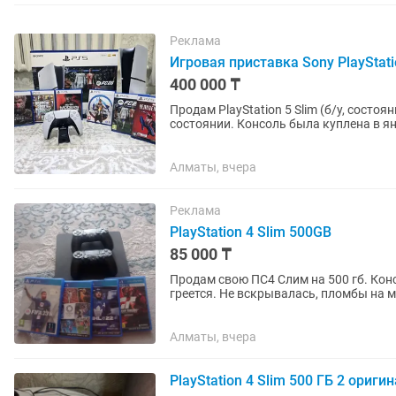
Реклама
Игровая приставка Sony PlayStati
400 000 ₸
Продам PlayStation 5 Slim (б/у, состояние почти как новое)
состоянии. Консоль была куплена в ян
около 15-20 часов....
Алматы, вчера
Реклама
PlayStation 4 Slim 500GB
85 000 ₸
Продам свою ПС4 Слим на 500 гб. Конс
греется. Не вскрывалась, пломбы на м
стики не ведут) и...
Алматы, вчера
PlayStation 4 Slim 500 ГБ 2 ориг