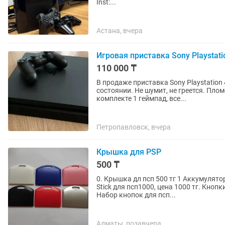
Inst:...
Астана, вчера
Игровая приставка Sony Playstati
110 000 ₸
В продаже приставка Sony Playstation
состоянии. Не шумит, не греется. Плом
комплекте 1 геймпад, все...
Петропавловск, вчера
Крышка для PSP
500 ₸
0. Крышка дл псп 500 тг 1 Аккумулято
Stick для псп1000, цена 1000 тг. Кноп
Набор кнопок для псп...
Алматы, позавчера