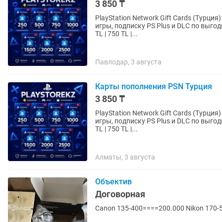
3 850 ₸
PlayStation Network Gift Cards (Турция) Пополняйте баланс вашего PSN-аккаунта и покупайт
игры, подписку PS Plus и DLC по выгодным турецким ценам!
TL | 750 TL |...
Павлодар, 3 августа
Карты пополнения PSN Турция
3 850 ₸
PlayStation Network Gift Cards (Турция) Пополняйте баланс вашего PSN-аккаунта и покупайт
игры, подписку PS Plus и DLC по выгодным турецким ценам!
TL | 750 TL |...
Алматы, 3 августа
Объектив
Договорная