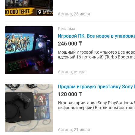
Астана, 28 июля
Реклама
Игровой ПК. Все новое в упаков
246 000 ₸
Мощный Игровой Компьютер Все новое в упаковке. - Процессор Inte
ядерный 16-поточный) (Turbo Boots ma
GDDR5 (на ультра...
Астана, вчера
Продам игровую приставку Sony P
120 000 ₸
Игровая приставка Sony PlayStation 4
цифровой версии) В отличном состояни
Астана, 21 июля