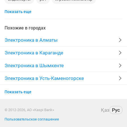
Показать еще
смартфон
psp
аккаунт
iphone x
материнская плата
процессор
playstation
Похожие в городах
стиральная машина
apple watch
айфон 7
Электроника в Алматы
беспроводные наушники
наушники
моноблок
Электроника в Караганде
обмен
ddr2
xiaomi
gtx
macbook
Электроника в Шымкенте
компьютер
Электроника в Усть-Каменогорске
Электроника в Актобе
Показать еще
Электроника в Актау
Қаз
Рус
© 2012-2026, АО «Kaspi Bank»
Электроника в Павлодаре
Пользовательское соглашение