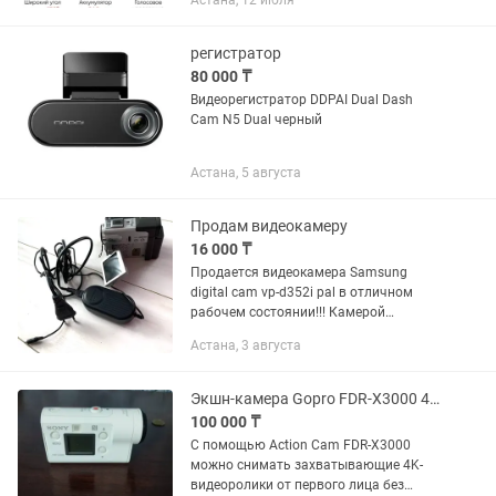
Астана, 12 июля
использования. С разрешением
1920х1080 и углом обзора 130°, он...
регистратор
80 000 ₸
Видеорегистратор DDPAI Dual Dash
Cam N5 Dual черный
Астана, 5 августа
Продам видеокамеру
16 000 ₸
Продается видеокамера Samsung
digital cam vp-d352i pal в отличном
рабочем состоянии!!! Камерой
пользовались очень мало.
Астана, 3 августа
Аккумулятор рабочий, заряд держит
отлично, съемка кассетная.
Видеокамера очень...
Экшн-камера Gopro FDR-X3000 4K с Wi-Fi и GPS
100 000 ₸
С помощью Action Cam FDR-X3000
можно снимать захватывающие 4K-
видеоролики от первого лица без