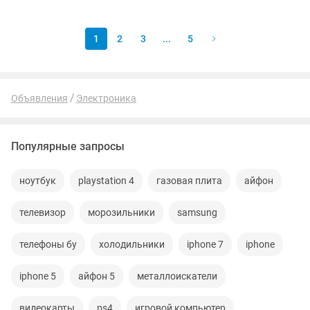
китайскими по типу thumb...
1
2
3
...
5
Объявления
Электроника
Популярные запросы
ноутбук
playstation 4
газовая плита
айфон
телевизор
морозильники
samsung
телефоны бу
холодильники
iphone 7
iphone
iphone 5
айфон 5
металлоискатели
видеокарты
ps4
игровой компьютер