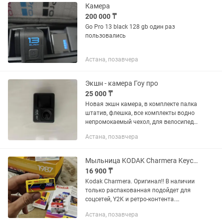
Камера
200 000 ₸
Go Pro 13 black 128 gb один раз
пользовались
Астана, позавчера
Экшн - камера Гоу про
25 000 ₸
Новая экшн камера, в комплекте палка
штатив, флешка, все комплекты водно
непромокаемый чехол, для велосипеда,
горных лыж. Куплена в апреле 2025
Астана, позавчера
года за рубежом. Причина продажи не
понравилось сыну...
Мыльница KODAK Charmera Keychain Digital Camera
16 900 ₸
Kodak Charmera. Оригинал!! В наличии
только распакованная подойдет для
соцсетей, Y2K и ретро-контента.
Отличный вариант в подарок для себя
Астана, позавчера
или ваших близких. Не путайте с