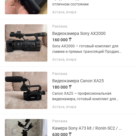
отличном состоянии
Астана, вчера
Реклама
Видеокамера Sony AX2000
160 000 ₸
Sony AX2000 — готовый комплект для
съемки и прямых трансляций Продаю
профессиональную видеокамеру Sony
Астана, вчера
AX2000. Состояние идеальное. Камера
использовалась очень бережно,
полностью исправна, никаких...
Реклама
Видеокамера Canon XA25
180 000 ₸
Canon XA25 — профессиональная
видеокамера, готовый комплект для
съемки и трансляций Продаю
Астана, вчера
профессиональную видеокамеру
Canon XA25. Камера в идеальном
состоянии, использовалась очень
Реклама
бережно....
Камера Sony A73 kit / Ronin-SC2 / Штатив / Чистый звук
630 000 ₸