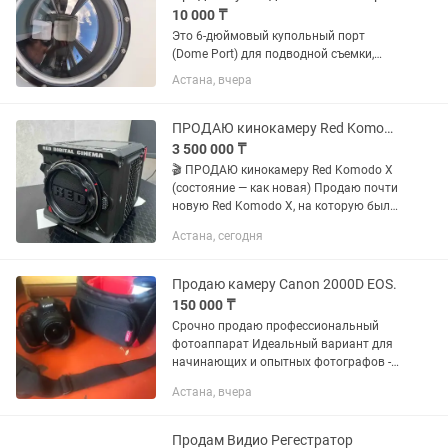
10 000 ₸
Это 6-дюймовый купольный порт
(Dome Port) для подводной съемки,
предназначенный для использования
Астана, вчера
с экшн-камерами.Упаковка содержит
оборудование для создания снимков,
разделяющих водную поверхность...
ПРОДАЮ кинокамеру Red Komodo X
3 500 000 ₸
🎬 ПРОДАЮ кинокамеру Red Komodo X
(состояние — как новая) Продаю почти
новую Red Komodo X, на которую были
сняты всего 2 короткометражных
Астана, сегодня
фильма. Использовалась бережно,
исключительно в продакшене —...
Продаю камеру Canon 2000D EOS.
150 000 ₸
Срочно продаю профессиональный
фотоаппарат Идеальный вариант для
начинающих и опытных фотографов -В
комплекте с объективом - Отличное
Астана, вчера
состояние — бережное использование
-Чёткие фото, отличная...
Продам Видио Регестратор