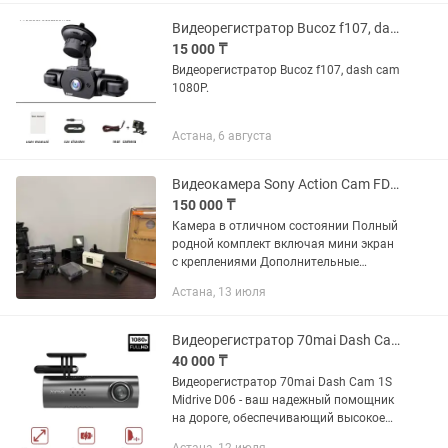
Видеорегистратор Bucoz f107, dash cam 1080P
15 000 ₸
Видеорегистратор Bucoz f107, dash cam
1080P.
Астана, 6 августа
Видеокамера Sony Action Cam FDR-X3000 4K с Wi-Fi и GPS
150 000 ₸
Камера в отличном состоянии Полный
родной комплект включая мини экран
с креплениями Дополнительные
оригинальные комплектующие:
Астана, 13 июля
Защитный фильтр для объектива AKA-
MCP1 Штатив/монопод VCT-STG1
Монопод...
Видеорегистратор 70mai Dash Cam 1S Midrive D06 Global Version черный
40 000 ₸
Видеорегистратор 70mai Dash Cam 1S
Midrive D06 - ваш надежный помощник
на дороге, обеспечивающий высокое
качество записи и удобство