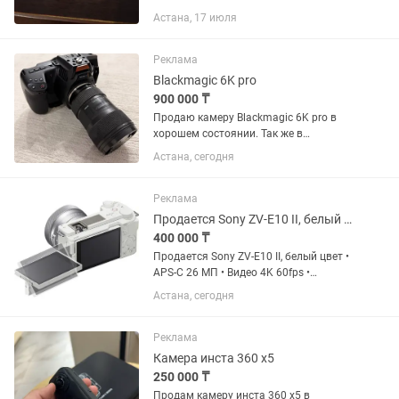
эффекта дрожания камеры благодаря
Астана, 17 июля
усовершенствованной системе
стабилизации изображения Balanced
Optical...
Реклама
Blackmagic 6K pro
900 000 ₸
Продаю камеру Blackmagic 6K pro в
хорошем состоянии. Так же в
комплекте отдам 4 объектива дорогих
Астана, сегодня
Sirui Jupiter 35 mm, sigma 18-35, lens
baby 50 mm, samyang 8 mm. Всё чётко
работает, никаких...
Реклама
Продается Sony ZV-E10 II, белый цвет
400 000 ₸
Продается Sony ZV-E10 II, белый цвет •
APS-C 26 МП • Видео 4K 60fps •
Быстрый автофокус с распознаванием
Астана, сегодня
глаз • Поворотный сенсорный экран •
Отлично подходит для фотоблоггинга
и съемки...
Реклама
Камера инста 360 х5
250 000 ₸
Продам камеру инста 360 х5 в