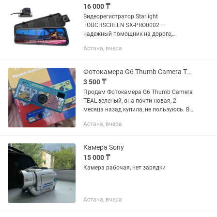
16 000 ₸
Видеорегистратор Starlight
TOUCHSCREEN SX-PRO0002 —
надежный помощник на дороге,
который обеспечивает высокое
Астана, вчера
качество записи и удобство
использования благодаря
встроенному экрану и множеству...
Фотокамера G6 Thumb Camera TEAL зеленый
3 500 ₸
Продам Фотокамера G6 Thumb Camera
TEAL зеленый, она почти новая, 2
месяца назад купила, не пользуюсь. В
отличном качестве.
Астана, вчера
Камера Sony
15 000 ₸
Камера рабочая, нет зарядки
Астана, вчера