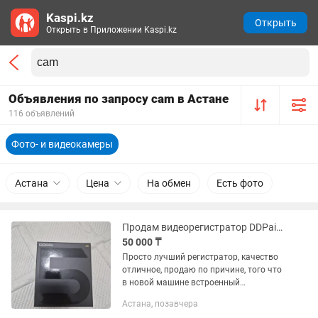
Kaspi.kz
Открыть
Открыть в Приложении Kaspi.kz
Объявления по запросу cam в Астане
116 объявлений
Фото- и видеокамеры
Астана
Цена
На обмен
Есть фото
Продам видеорегистратор DDPai Dash Cam Mini 5
50 000 ₸
Просто лучший регистратор, качество
отличное, продаю по причине, того что
в новой машине встроенный
регистратор
Астана, позавчера