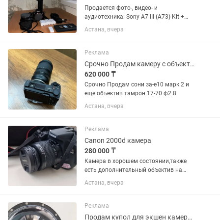
Продается фото-, видео- и
аудиотехника: Sony A7 III (A73) Kit +
объектив 28–70mm f/3.5–5.6 DJI Ronin
Астана, вчера
SC2 Аккумуляторы Viltrox NP-FZ100 — 3
шт. Штатив E-Image EI-7010A
Аудиорекордер Tascam...
Реклама
Срочно Продам камеру с объективом
620 000 ₸
Срочно Продам сони за-е10 марк 2 и
еще объектив тамрон 17-70 ф2.8
Астана, вчера
Реклама
Canon 2000d камера
280 000 ₸
Камера в хорошем состоянии,также
есть дополнительный объектив на
50мм,сумка для камеры,картридер и
Астана, вчера
карта памяти на 256 гигов,вообщем
весь набор фотографа!
Реклама
Продам купол для экшен камеры GoPro