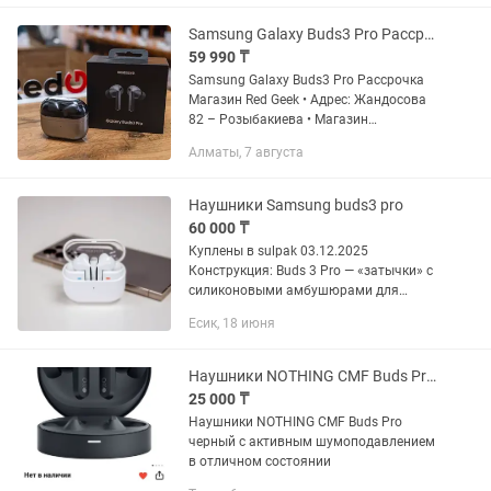
Официальная Гарантия • Рассрочка...
Samsung Galaxy Buds3 Pro Рассрочка Магазин Red Geek
59 990 ₸
Samsung Galaxy Buds3 Pro Рассрочка
Магазин Red Geek • Адрес: Жандосова
82 – Розыбакиева • Магазин
Электронной техники Red Geek •
Алматы, 7 августа
Рассрочка 0-0-12 • Официальная
Гарантия • Цена указана за наличную...
Наушники Samsung buds3 pro
60 000 ₸
Куплены в sulpak 03.12.2025
Конструкция: Buds 3 Pro — «затычки» с
силиконовыми амбушюрами для
плотной посадки. Звук: Pro-версия
Есик, 18 июня
имеет двухполосный динамик (НЧ +
ВЧ) и поддерживает Hi-Res Audio для...
Наушники NOTHING CMF Buds Pro черный с активным шумоподавлением
25 000 ₸
Наушники NOTHING CMF Buds Pro
черный с активным шумоподавлением
в отличном состоянии