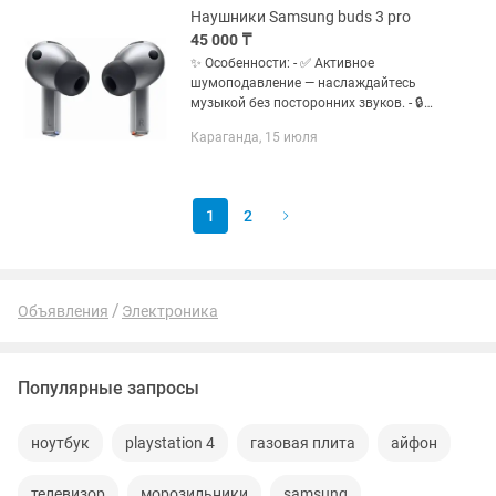
Наушники Samsung buds 3 pro
45 000 ₸
✨ Особенности: - ✅ Активное
шумоподавление — наслаждайтесь
музыкой без посторонних звуков. - 🔒
Беспроводное подключение Bluetooth
Караганда, 15 июля
5.3 — стабильная связь на расстоянии
до 10 метров. - 🌱 Долгое время...
1
2
Объявления
Электроника
Популярные запросы
ноутбук
playstation 4
газовая плита
айфон
телевизор
морозильники
samsung