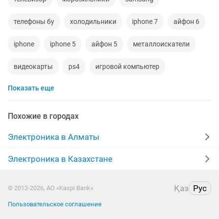
телефоны бу
холодильники
iphone 7
айфон 6
iphone
iphone 5
айфон 5
металлоискатели
видеокарты
ps4
игровой компьютер
Показать еще
смартфон
psp
аккаунт
iphone x
материнская плата
процессор
playstation
Похожие в городах
стиральная машина
apple watch
айфон 7
Электроника в Алматы
беспроводные наушники
наушники
моноблок
Электроника в Казахстане
обмен
ddr2
xiaomi
gtx
macbook
Қаз
Рус
© 2012-2026, АО «Kaspi Bank»
компьютер
Пользовательское соглашение