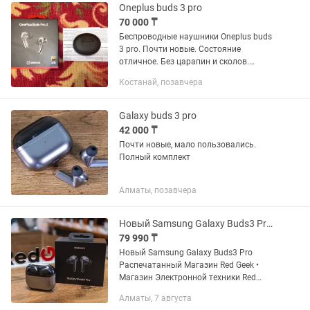
Oneplus buds 3 pro
70 000 ₸
Беспроводные наушники Oneplus buds
3 pro. Почти новые. Состояние
отличное. Без царапин и сколов.
Комплект полный. На гарантии. Торг
Костанай, позавчера
есть. Предлагайте свою цену.
Реальному покупателю хорошо скину.
Galaxy buds 3 pro
42 000 ₸
Почти новые, мало пользовались.
Полный комплект
Алматы, позавчера
Новый Samsung Galaxy Buds3 Pro Распечатанный Магазин Red Geek
79 990 ₸
Новый Samsung Galaxy Buds3 Pro
Распечатанный Магазин Red Geek •
Магазин Электронной техники Red
Geek- качественная и проверенная
Алматы, 7 августа
техника по самым выгодным ценам •