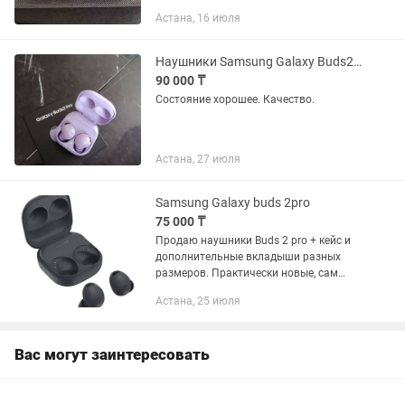
Астана, 16 июля
Наушники Samsung Galaxy Buds2 Pro.
90 000 ₸
Состояние хорошее. Качество.
Астана, 27 июля
Samsung Galaxy buds 2pro
75 000 ₸
Продаю наушники Buds 2 pro + кейс и
дополнительные вкладыши разных
размеров. Практически новые, сам
пользовался около недели но решил
Астана, 25 июля
продать так как есть другие. Звук и
корпус как новые. Торг...
Вас могут заинтересовать