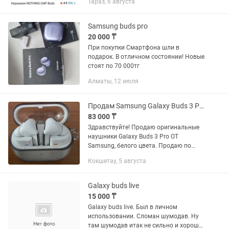
Тараз, 6 августа
Samsung buds pro
20 000 ₸
При покупки Смартфона шли в
подарок. В отличном состоянии! Новые
стоят по 70 000тг
Алматы, 12 июля
Продам Samsung Galaxy Buds 3 Pro
83 000 ₸
Здравствуйте! Продаю оригинальные
наушники Galaxy Buds 3 Pro OT
Samsung, белого цвета. Продаю по
причине ненужности. Можем
Кокшетау, 5 августа
встретиться в городе. С силиконовым
чехлом в подарок. В комплекте также
идёт...
Galaxy buds live
15 000 ₸
Galaxy buds live. Был в личном
использовании. Сломан шумодав. Ну
там шумодав итак не сильно и хорошо