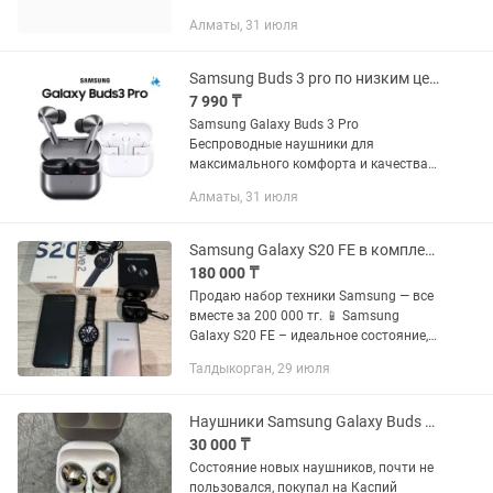
работал. Звук отличный. Почистить и
Алматы, 31 июля
все будет работать. Продаю потому
что нету необходимости ее...
Samsung Buds 3 pro по низким ценам
7 990 ₸
Samsung Galaxy Buds 3 Pro
Беспроводные наушники для
максимального комфорта и качества
звука. Представляем вам
Алматы, 31 июля
беспроводные наушники Samsung
Galaxy Buds 3 Pro Идеальные наушники
для любителей...
Samsung Galaxy S20 FE в комплекте часы,наушники и PowerBank
180 000 ₸
Продаю набор техники Samsung — все
вместе за 200 000 тг. 📱 Samsung
Galaxy S20 FE – идеальное состояние,
без минусов – использовался
Талдыкорган, 29 июля
аккуратно и всегда был в чехле – не
вскрывался, не был в ремонте –...
Наушники Samsung Galaxy Buds Pro
30 000 ₸
Состояние новых наушников, почти не
пользовался, покупал на Каспий