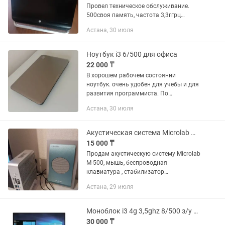
Провел техническое обслуживание.
500своя память, частота 3,3ггрц
весьма хорошо показывает скорость.
Астана, 30 июля
А также 20дюимов экран.
Оригинальное зарядное зарядное
устройство для...
Ноутбук i3 6/500 для офиса
22 000 ₸
В хорошем рабочем состоянии
ноутбук. очень удобен для учебы и для
развития программиста. По
характеристикам 500гб память, 6озу,
Астана, 30 июля
ай3 2ядра 4потока 2,4грц частотой.
Видеокарта встроенная. Винда 10...
Акустическая система Microlab M-500
15 000 ₸
Продам акустическую систему Microlab
M-500, мышь, беспроводная
клавиатура , стабилизатор
напряжения
Астана, 29 июля
Моноблок i3 4g 3,5ghz 8/500 з/у вместе
30 000 ₸