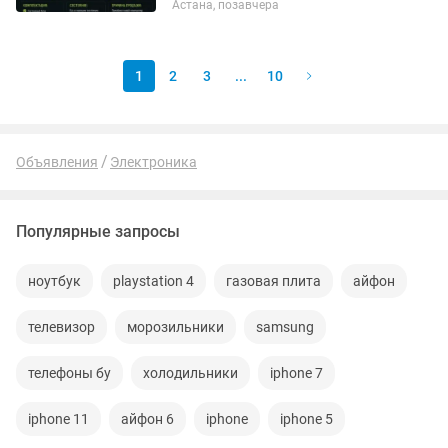
Астана, позавчера
DDR3 SSD: 240 ГБ Материнская плата:
ASRock Блок...
1
2
3
...
10
Объявления
Электроника
Популярные запросы
ноутбук
playstation 4
газовая плита
айфон
телевизор
морозильники
samsung
телефоны бу
холодильники
iphone 7
iphone 11
айфон 6
iphone
iphone 5