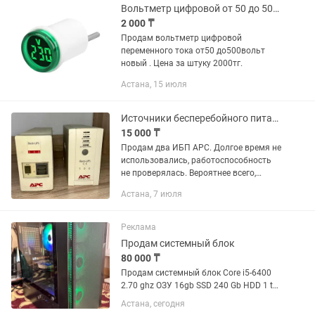
Вольтметр цифровой от 50 до 500v
2 000 ₸
Продам вольтметр цифровой
переменного тока от50 до500вольт
новый . Цена за штуку 2000тг.
Астана, 15 июля
Источники бесперебойного питания APC Back-UPS 500 / Back-UPS CS 500
15 000 ₸
Продам два ИБП APC. Долгое время не
использовались, работоспособность
не проверялась. Вероятнее всего,
требуется замена аккумуляторов.
Астана, 7 июля
Подойдут для восстановления,
ремонта или на...
Реклама
Продам системный блок
80 000 ₸
Продам системный блок Core i5-6400
2.70 ghz ОЗУ 16gb SSD 240 Gb HDD 1 tb
Блок питания 500w Видеокарта
Астана, сегодня
GeForce GT 640, 2gb Windows 11 pro