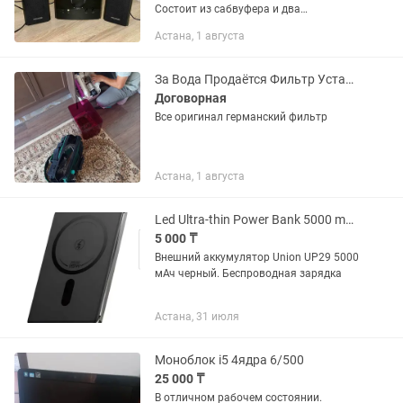
Состоит из сабвуфера и два
сателлитов. В рабочем состоянии. Но
Астана, 1 августа
нужны дополнительные проверки.
Возможен торг
За Вода Продаётся Фильтр Установка Замена всё есть 5000/10000
Договорная
Все оригинал германский фильтр
Астана, 1 августа
Led Ultra-thin Power Bank 5000 mAh Wireless charging
5 000 ₸
Внешний аккумулятор Union UP29 5000
мАч черный. Беспроводная зарядка
Астана, 31 июля
Моноблок i5 4ядра 6/500
25 000 ₸
В отличном рабочем состоянии.