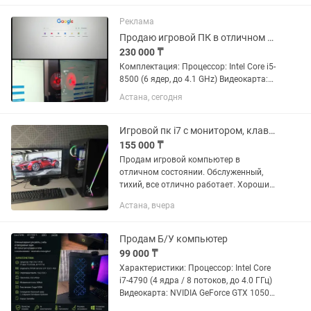
Word, Exel и т.д. Если антивирус нужно
могу установить...
Реклама
Продаю игровой ПК в отличном состоянии, подходит для игр, работы и учебы
230 000 ₸
Комплектация: Процессор: Intel Core i5-
8500 (6 ядер, до 4.1 GHz) Видеокарта:
GTX 1650 Super 4GB GDDR5 ОЗУ: 16 GB
Астана, сегодня
DDR4 2400 MHz Материнская плата:
ASRock B360M SSD M.2 240 GB Kingston
HDD 500 GB...
Игровой пк i7 с монитором, клавиатурой и мышью
155 000 ₸
Продам игровой компьютер в
отличном состоянии. Обслуженный,
тихий, все отлично работает. Хороший
корпус с RGB подсветкой и прозрачной
Астана, вчера
боковой стенкой из закаленного
стекла. Есть кнопка изменения...
Продам Б/У компьютер
99 000 ₸
Характеристики: Процессор: Intel Core
i7-4790 (4 ядра / 8 потоков, до 4.0 ГГц)
Видеокарта: NVIDIA GeForce GTX 1050
Ti 4 ГБ Оперативная память: 16 ГБ