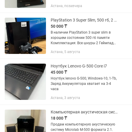
видеокарта. Батарейку продается на
Астана, позавчера
озоне всего 6 тысяч тенге держат
заряд 4часа если новым брать
PlayStation 3 Super Slim, 500 гб, 2 геймпада, не прошитая
50 000 ₸
В наличии PlayStation 3 super slim в
хорошем состоянии 500 гб памяти
Комплектация: Все шнуры 2 Геймпад
Гарантия: 1 Месяц Доступна доставка
Астана, 5 августа
по городу Цена 50.000 Торг неуместен.
Inst:...
Ноутбук Lenovo G-500 Core i7
45 000 ₸
Ноутбук lenovo G-500, Windows-10, 1-Tb,
Заряд Аккумулятора хватает на 3-4
часа
Астана, 3 августа
Компьютерная акустическая система Microlab M-500
18 000 ₸
Продам компьютерную акустическую
систему Microlab М-500 формата 2.1.