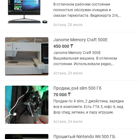
В отличном рабочем состоянии
полностью обслужен очищена и
смазан термопаста. Видеокарта 2гб,
озу 8гб проц ай3 4го поколения
Астана, 28 июля
частотой 3,5ггрц, скорость отличная не
для игр а для работы онлайн. Вайфай...
Janome Memory Craft 500E
450 000 ₸
Janome Memory Craft 500E
Вышивальная машина. В отличном
состоянии. Использовали редко,
короткий период. Комплектация
Астана, 24 июля
полная. Нитки в подарок.
Продам, ps4 slim 500 Гб
70 000 ₸
Продам пс 4 slim, 2 джойстика, зарядка
все в комплекте. Есть ГТА 5, юфс 4, нид
фор спид, хитман, и пару игрушек.
Астана, 24 июля
Прошитый Nintendo Wii 500 ГБ.