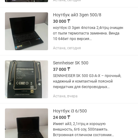
Астана, сегодня
Ноутбук ай3 3gen 500/8
30 000 ₸
ноутбук i3 3gen 4потока 2,4ггрц очищен
от пыли термопаста заменена. Винда
10 64бит про версия
активирован.встроена видеокарта.
Астана, сегодня
Скорость лучшая из вариантов каспи.
Sennheiser SK 500
37 000 ₸
SENNHEISER SK 500 G3-A-X – прочный,
надежный и компактный поясной
передатчик для беспроводных
радиосистем Sennheiser. Он заключен в
Астана, вчера
легкий корпус с наглядным
контрастным дисплеем с подсветкой,...
Ноутбук i3 6/500
24 000 ₸
Имеет ай3, 2,1ггрц и хорошую
внешность, 6гб озу, 500память.
Встроенная отличном состоянии