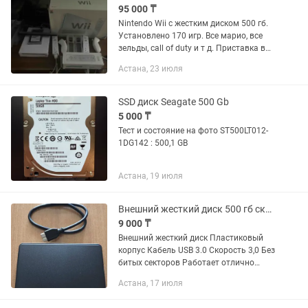
95 000 ₸
Nintendo Wii с жестким диском 500 гб.
Установлено 170 игр. Все марио, все
зельды, call of duty и т д. Приставка в
отличном состоянии. Дисковод читает
Астана, 23 июля
как оригинальные так и самописные
диски. Два вии...
SSD диск Seagate 500 Gb
5 000 ₸
Тест и состояние на фото ST500LT012-
1DG142 : 500,1 GB
Астана, 19 июля
Внешний жесткий диск 500 гб скорость 3,0 Переностной
9 000 ₸
Внешний жесткий диск Пластиковый
корпус Кабель USB 3.0 Скорость 3,0 Без
битых секторов Работает отлично
Проверено протестировано Есть в
Астана, 17 июля
наличии кабель На Type-C с доплата
1000 Район НИИ...