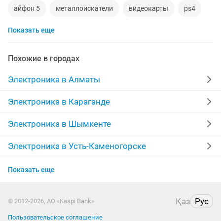
айфон 5
металлоискатели
видеокарты
ps4
Показать еще
игровой компьютер
смартфон
psp
аккаунт
iphone x
материнская плата
процессор
Похожие в городах
playstation
стиральная машина
apple watch
Электроника в Алматы
айфон 7
беспроводные наушники
наушники
Электроника в Караганде
моноблок
обмен
ddr2
xiaomi
gtx
Электроника в Шымкенте
macbook
Электроника в Усть-Каменогорске
Электроника в Актобе
Показать еще
Электроника в Актау
Қаз
Рус
© 2012-2026, АО «Kaspi Bank»
Электроника в Таразе
Пользовательское соглашение