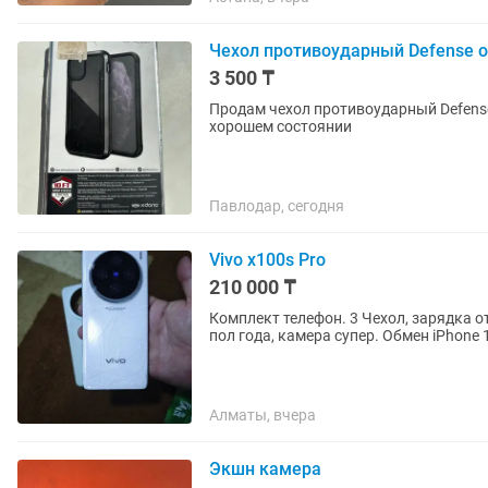
Чехол противоударный Defense о
3 500 ₸
Продам чехол противоударный Defense
хорошем состоянии
Павлодар, сегодня
Vivo x100s Pro
210 000 ₸
Комплект телефон. 3 Чехол, зарядка о
пол года, камера супер. Обмен iPhone 
Алматы, вчера
Экшн камера