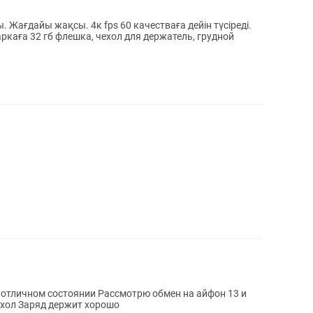
. Жағдайы жақсы. 4к fps 60 качестваға дейін түсіреді.
каға 32 гб флешка, чехол для держатель, грудной
 отличном состоянии Рассмотрю обмен на айфон 13 и
выше В комплекте коробка и новый чехол Заряд держит хорошо