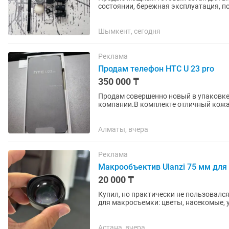
состоянии, бережная эксплуатация, полностью готов
Камера Sony A6700 (тушка в...
Шымкент, сегодня
Реклама
Продам телефон HTC U 23 pro
350 000 ₸
Продам совершенно новый в упаковке
компании.В комплекте отличный кожа
Айфон заткнут за пояс НТС. Камеры зву
Алматы, вчера
Реклама
Макрообъектив Ulanzi 75 мм для
20 000 ₸
Купил, но практически не пользовался. Состоян
для макросъемки: цветы, насекомые, 
фокусировка на расстоянии...
Астана, вчера