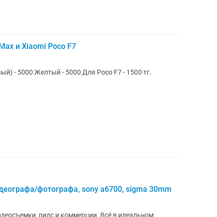
Max и Xiaomi Poco F7
ый) - 5000 Желтый - 5000 Для Poco F7 - 1500 тг.
деографа/фотографа, sony a6700, sigma 30mm
деосъемки, рилс и коммерции. Всё в идеальном