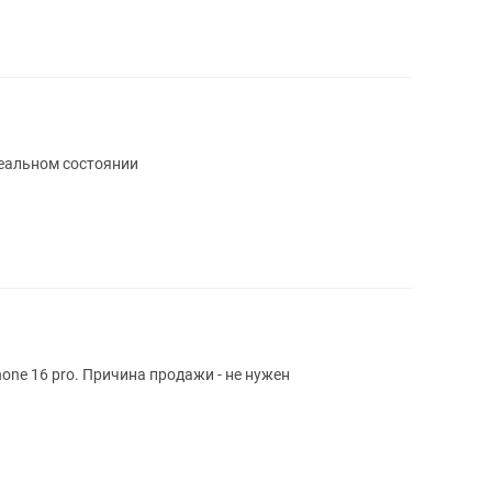
деальном состоянии
Продам абсолютно новый чехол на IPhone 16 pro. Причина продажи - не нужен