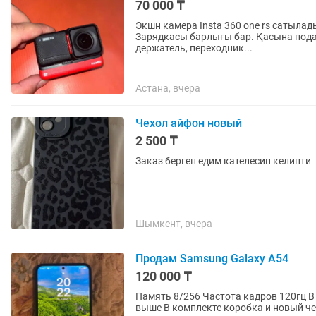
70 000 ₸
Экшн камера Insta 360 one rs сатылады
Зарядкасы барлығы бар. Қасына подар
держатель, переходник...
Астана, вчера
Чехол айфон новый
2 500 ₸
Заказ берген едим кателесип келипти
Шымкент, вчера
Продам Samsung Galaxy A54
120 000 ₸
Память 8/256 Частота кадров 120гц В