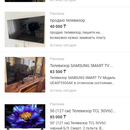
Астана, сегодня
подарок, доставка бесплатная.
Реклама
продаю телевизор
40 000 ₸
продаю телевизор, пишите на ,
возможно нужно заменить плату
Астана, сегодня
Реклама
Телевизор SAMSUNG SMART TV Модель UE46F5500AK
83 500 ₸
Телевизор SAMSUNG SMART TV Модель
UE46F5500AK в отличном состоянии
Диагональ 47’’ (119 см) Ширина 107 см
Астана, сегодня
Высота 62 см
Реклама
50 (127 см) Телевизор TCL 50V6C черный Б/У
85 000 ₸
50" (127 см) Телевизор TCL 50V6C
черный Б/У. Смарт. 2 пульта. В