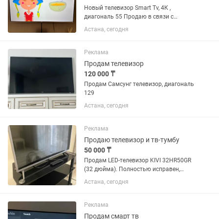
Новый телевизор Smart Tv, 4К ,
диагональ 55 Продаю в связи с
переездом Покупала за 220.000 отдам
Астана, сегодня
за 180.000
Реклама
Продам телевизор
120 000 ₸
Продам Самсунг телевизор, диагональ
129
Астана, сегодня
Реклама
Продаю телевизор и тв-тумбу
50 000 ₸
Продам LED-телевизор KIVI 32HR50GR
(32 дюйма). Полностью исправен,
изображение и звук без нареканий. В
Астана, сегодня
комплекте оригинальный пульт. Ранее
был один ремонт (замена
электронного компонента), после...
Реклама
Продам смарт тв