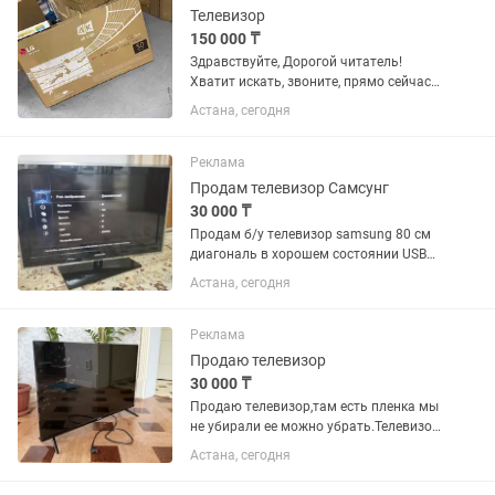
Телевизор
150 000 ₸
Здравствуйте, Дорогой читатель!
Хватит искать, звоните, прямо сейчас
мы сделаем то, что вы хотите
Астана, сегодня
качественно и не дорого) Наши
телевизоры LG TV обладают самыми
современными функциями, такими
Реклама
как...
Продам телевизор Самсунг
30 000 ₸
Продам б/у телевизор samsung 80 см
диагональ в хорошем состоянии USB
HDMI ,wi-fi нету
Астана, сегодня
Реклама
Продаю телевизор
30 000 ₸
Продаю телевизор,там есть пленка мы
не убирали ее можно убрать.Телевизор
работает в отличном
Астана, сегодня
состояние.Ширина 32, Диагональ 28