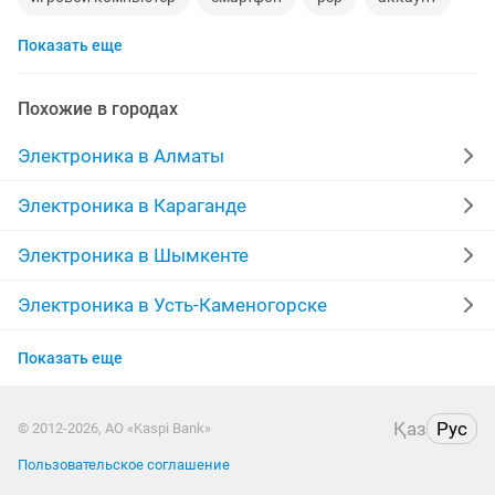
Показать еще
материнская плата
процессор
playstation
стиральная машина
apple watch
айфон 7
Похожие в городах
беспроводные наушники
наушники
моноблок
Электроника в Алматы
обмен
ddr2
xiaomi
gtx
macbook
Электроника в Караганде
компьютер
Электроника в Шымкенте
Электроника в Усть-Каменогорске
Электроника в Актобе
Показать еще
Электроника в Актау
Қаз
Рус
© 2012-2026, АО «Kaspi Bank»
Электроника в Таразе
Пользовательское соглашение