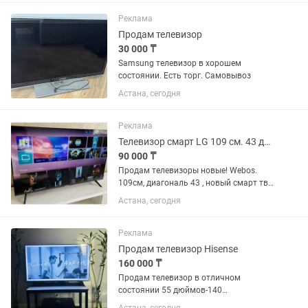
Реклама
Продам телевизор
30 000 ₸
Samsung телевизор в хорошем
состоянии. Есть торг. Самовывоз
Астана, сегодня
Реклама
Телевизор смарт LG 109 см. 43 диагональ
90 000 ₸
Продам телевизоры новые! Webos.
109см, диагональ 43 , новый смарт тв.
С голосовым пультом ! ! Звоните ,
Астана, сегодня
всегда быстро разбирают.
Реклама
Продам телевизор Hisense
160 000 ₸
Продам телевизор в отличном
состоянии 55 дюймов-140
диагональ.Тумбочка под телевизор в