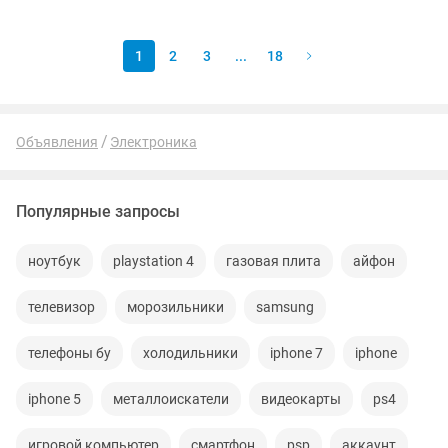
телевизоры LG TV обладают самыми
современными функциями, такими
как...
1
2
3
...
18
Объявления
Электроника
Популярные запросы
ноутбук
playstation 4
газовая плита
айфон
телевизор
морозильники
samsung
телефоны бу
холодильники
iphone 7
iphone
iphone 5
металлоискатели
видеокарты
ps4
игровой компьютер
смартфон
psp
аккаунт