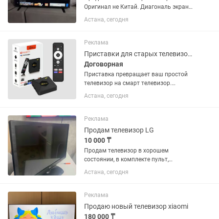
Оригинал не Китай. Диагональ экрана
82 см. 32 дюйма. Ютуб вайфай всё
Астана, сегодня
есть. Ножки и пульт в комплекте.
Куплен год назад, продаю за пол цены
от Каспи, модель актуальна...
Реклама
Приставки для старых телевизоров
Договорная
Приставка превращает ваш простой
телевизор на смарт телевизор.
Доставка установка бесплатно по
Астана, сегодня
городу Астана. Если закажете
отправим по РК.
Реклама
Продам телевизор LG
10 000 ₸
Продам телевизор в хорошем
состоянии, в комплекте пульт,
кронштейн, домашний антенна. можно
Астана, сегодня
подключить ютуб через Алиса!
Качество и звук в хорошем состоянии
Бренд: LG Диагональ экрана: 32...
Реклама
Продаю новый телевизор xiaomi
180 000 ₸