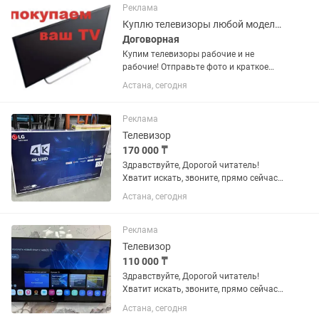
Реклама
Куплю телевизоры любой модели обмен
Договорная
Купим телевизоры рабочие и не
рабочие! Отправьте фото и краткое
описание Так же есть ремонт
Астана, сегодня
телевизоров и замена экрана Ремонт
пультов и продажа пультов на
телевизор Процесс проходит
Реклама
оперативно и...
Телевизор
170 000 ₸
Здравствуйте, Дорогой читатель!
Хватит искать, звоните, прямо сейчас
мы сделаем то, что вы хотите
Астана, сегодня
качественно и не дорого) Наши
телевизоры LG TV обладают самыми
современными функциями, такими
Реклама
как...
Телевизор
110 000 ₸
Здравствуйте, Дорогой читатель!
Хватит искать, звоните, прямо сейчас
мы сделаем то, что вы хотите
Астана, сегодня
качественно и не дорого) Наши