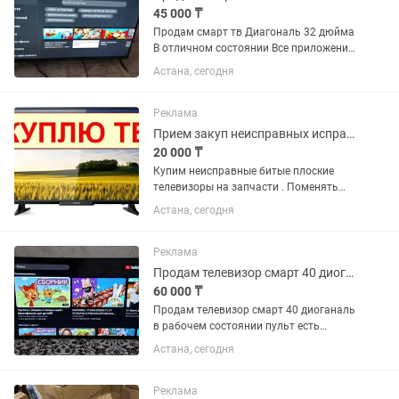
45 000 ₸
Продам смарт тв Диагональ 32 дюйма
В отличном состоянии Все приложения
работают Комплекте ножка и пульт
Астана, сегодня
Реклама
Прием закуп неисправных исправных телевизоров на запчасти
20 000 ₸
Купим неисправные битые плоские
телевизоры на запчасти . Поменять
подсветку за 5-25тт . Исправить
Астана, сегодня
неисправность дешево . Важно !
Отправить фото наклейки на задней
крышке телевизора или сюда чат ....
Реклама
Продам телевизор смарт 40 диоганаль
60 000 ₸
Продам телевизор смарт 40 диоганаль
в рабочем состоянии пульт есть
можно квартирантов
Астана, сегодня
Реклама