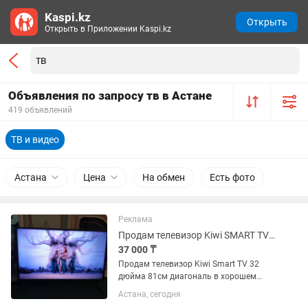
Kaspi.kz
Открыть
Открыть в Приложении Kaspi.kz
Объявления по запросу тв в Астане
419 объявлений
ТВ и видео
Астана
Цена
На обмен
Есть фото
Реклама
Продам телевизор Kiwi SMART TV 32 дюйма 81 см в хорошем состоянии
37 000 ₸
Продам телевизор Kiwi Smart TV 32
дюйма 81см диагональ в хорошем
состоянии на базе Андроид. В
Астана, сегодня
комплекте пульт. Интернет есть.