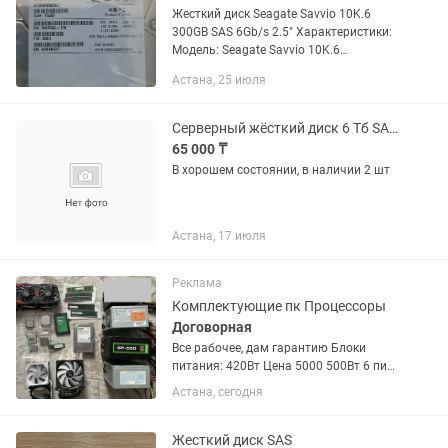
Жесткий диск Seagate Savvio 10K.6
300GB SAS 6Gb/s 2.5" Характеристики:
Модель: Seagate Savvio 10K.6
(ST300MM0006) Объем: 300 ГБ
Астана, 25 июля
Интерфейс: SAS (Serial Attached SCSI)
Скорость передачи данных: 6...
Серверный жёсткий диск 6 Тб SAS 12 Gb/s
65 000 ₸
В хорошем состоянии, в наличии 2 шт
Астана, 17 июля
Реклама
Комплектующие пк Процессоры
Договорная
Все рабочее, дам гарантию Блоки
питания: 420Вт Цена 5000 500Вт 6 пин.
Цена 7000 550Вт Gamemax GP-550 6+2
Астана, сегодня
6+2 пин Цена 15000 Корпус
компьютера Цена 500 за один корпус
Накопители: SSD 30Gb Цена...
Жесткий диск SAS