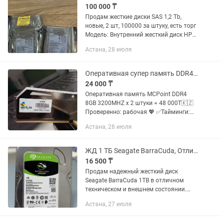
100 000 ₸
Продам жесткие диски SAS 1,2 Тb,
новые, 2 шт, 100000 за штуку, есть торг
Модель: Внутренний жесткий диск HPE
1.2TB 10K SAS 12G.Технические
Астана, 28 июля
характеристики: Форм-фактор 2.5
дюйма, скорость вращения 10...
Оперативная супер память DDR4 3200 8GB X 2 штуки RGB - подсветка
24 000 ₸
Оперативная память MCPoint DDR4
8GB 3200MHZ х 2 штуки = 48 000Т🇰🇿
Проверенно: рабочая 💖 ✅️Тайминги:
CL21-22-23 ✅️Количество чипов
Астана, 28 июля
каждого модуля: 8 ✅️Напряжение
питания: 1.2 В ✅️Радиатор:...
ЖД 1 ТБ Seagate BarraCuda, Отличное состояние Гарантия
16 500 ₸
Продам надежный жесткий диск
Seagate BarraCuda 1TB в отличном
техническом и внешнем состоянии.
Подходит для стационарных ПК,
Астана, 27 июля
домашних серверов или в качестве
дополнительного хранилища под игры,