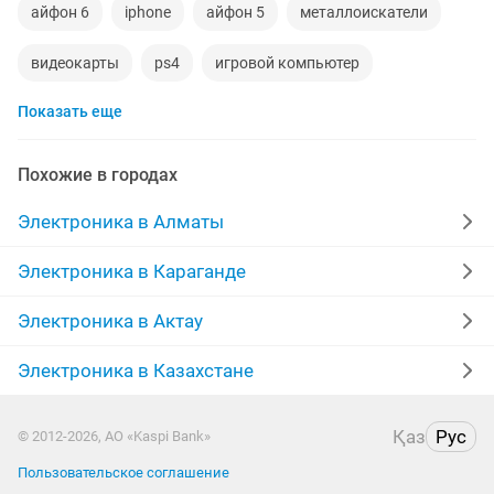
айфон 6
iphone
айфон 5
металлоискатели
видеокарты
ps4
игровой компьютер
Показать еще
смартфон
psp
аккаунт
материнская плата
процессор
playstation
стиральная машина
Похожие в городах
apple watch
беспроводные наушники
наушники
Электроника в Алматы
моноблок
обмен
ddr2
xiaomi
gtx
Электроника в Караганде
macbook
компьютер
Электроника в Актау
Электроника в Казахстане
Қаз
Рус
© 2012-2026, АО «Kaspi Bank»
Пользовательское соглашение