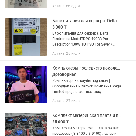
г.Астана в коробке 180к за 1шт
Астана, сегодня
Блок питания для сервера. Delta Electronics TDPS-400BB. Требует внимания
3 000 ₸
Блок питания для сервера. Delta
Electronics ModelTDPS-400BB Part
Description400W 1U PSU For Sever /
Computer Part NumberTDPS-400BB A,
Астана, 28 июля
471015200208 Info100-127V 5.8A, 200-
240V 2.9A, 50-60Hz Other...
Компьютеры последнего поколения оптом
Договорная
Компьютерные клубы под ключ |
Оборудование и запуск Компания Vega
Limited предлагает поставку
оборудования и помощь в открытии
Астана, 27 июля
компьютерных клубов. Комплектация:
— Игровые компьютеры под любой...
Комплект материнская плата и процессор кулер i3 9100 h310m i3 8100
25 000 ₸
Комплекты материнская плата h310m ;
процессор (i3 8100 ; i3 9100) , кулер и