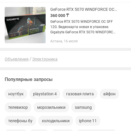
уровень...
GeForce RTX 5070 WINDFORCE OC SFF 12G Новая
360 000 ₸
GeForce RTX 5070 WINDFORCE OC SFF
12G. Видеокарта новая в упаковке.
Gigabyte GeForce RTX 5070 WINDFORCE
OC SFF 12G— это видеокарта на
Астана, 16 июля
новейшей архитектуре NVIDIA Blackwell,
предназначенная для...
Объявления
Электроника
Популярные запросы
ноутбук
playstation 4
газовая плита
айфон
телевизор
морозильники
samsung
телефоны бу
холодильники
iphone 11