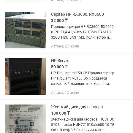
Астана, 1 августа
Сервер HP RX3600, RX6600
32 000 ₸
Продам серверы HP RX3600, RX6600
(CPU 21,4-41,6Ghz/12-18Mb, RAM 18-
32GB, HDD SAS 15k). Количество и
наличие уточняйте. Цена за один 33
Астана, 27 июля
тыс тг. торг
HP Server
50 000 ₸
HP ProLiant ml150 G6 Продам сервер
HP ProLiant ML150 G6 Продаётся
серверный компьютер в хорошем
рабочем состоянии. Подойдёт для
Астана, 12 июля
офиса, небольшого дата-центра,
хранения файлов или использования
как...
Жесткий диск для сервера
180 000 ₸
Жесткие диски для сервера. HGST DC
510 Ultrastar HUH721010ale600 10 TB
Sata lll Ф/ф 3,5 В наличии 4шт в