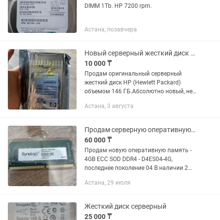
DIMM 1Tb. HP 7200 rpm.
Астана, позавчера
Новый серверный жесткий диск HP 146GB 10K SAS 2.5 (507119-001)
10 000 ₸
Продам оригинальный серверный
жесткий диск HP (Hewlett Packard)
объемом 146 ГБ.Абсолютно новый, не
использовался. Находится в
Астана, 3 августа
заводской нераспечатанной
антистатической упаковке (пломбы
целы). Отлично...
Продам серверную оперативную память Synology (новая)
60 000 ₸
Продам новую оперативную память -
4GB ECC SOD DDR4 - D4ES04-4G,
последнее поколение 04 В наличии 2
шт.
Астана, 29 июля
Жесткий диск серверный
25 000 ₸