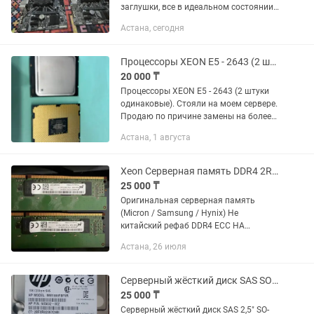
заглушки, все в идеальном состоянии.
Отлично подойдёт в системный блок /
Астана, сегодня
компьютер. В общем 5...
Процессоры XEON E5 - 2643 (2 штуки одинаковые)
20 000 ₸
Процессоры XEON E5 - 2643 (2 штуки
одинаковые). Стояли на моем сервере.
Продаю по причине замены на более
производительные. Цена указана за
Астана, 1 августа
пару. По отдельности не продам.
Xeon Серверная память DDR4 2Rx4 ECC RDIMM
25 000 ₸
Оригинальная серверная память
(Micron / Samsung / Hynix) Не
китайский рефаб DDR4 ECC НА
ОБЫЧНЫЕ ПК СКОРЕЕ ВСЕГО НЕ
Астана, 26 июля
ПОДОЙДУТ! Только XEON Подходит
для серверов: Dell / HP / Supermicro /
Lenovo /...
Серверный жёсткий диск SAS SO-Dimm 1Tb
25 000 ₸
Серверный жёсткий диск SAS 2,5" SO-