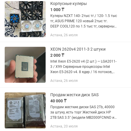
фото...
Корпусные кулеры
1 000 ₸
Кулеры NZXT 140- 2тыс тг./ 120- 1.5 тыс
тг, ASUS PRIME 120 новый 2тыс тг.
DEEP COOL120 по 1.5 тыс тг, серверные
molex120 новые по 1тыс тг. Башня
Астана, 26 июля
deepcool ice edge mini 2тыс тг. Все песте
отдам за...
XEON 2620v4 2011-3 2 штуки
2 000 ₸
Intel Xeon E5-2620 v4 (2 шт.) — LGA2011-
3 / X99 Серверные процессоры Intel
Xeon E5-2620 v4. 8 ядер / 16 потоков,
базовая частота 2.1 GHz, кэш 20 MB,
Астана, 26 июля
TDP 85 W. Поддержка DDR4 ECC (4-
канальный...
Продам жестки диск SAS
40 000 ₸
Продам жесткие диски SAS 2Tb, 40000
за штуку, есть торг Жесткий диск HP
2TB SAS 3.5" (модели MB2000FCNND и
схожие) предназначен для серверных
Астана, 20 июля
систем, обеспечивая корпоративный