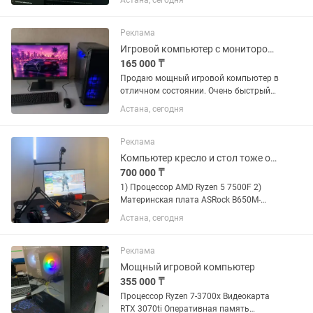
Астана, сегодня
Реклама
Игровой компьютер с монитором i7/16Гб/RX 580 8 ГБ/SSD M.2 256Гб
165 000 ₸
Продаю мощный игровой компьютер в
отличном состоянии. Очень быстрый
благодаря SSD тип M.2 NVMe объемом
Астана, сегодня
256Гб, а также процессора Intel i7-4790
на 4 ядра / 8 потоков. Видеокарта RX
580 8 ГБ легко...
Реклама
Компьютер кресло и стол тоже отдам
700 000 ₸
1) Процессор AMD Ryzen 5 7500F 2)
Материнская плата ASRock B650M-
HDV/M.2 3) Оперативная память 32GB
Астана, сегодня
5600MHz Kingston Fury Beast 4)
Видеокарта Palit RTX 4070 Jetstream 12
GB 5) SSD накопитель 1TB...
Реклама
Мощный игровой компьютер
355 000 ₸
Процессор Ryzen 7-3700x Видеокарта
RTX 3070ti Оперативная память