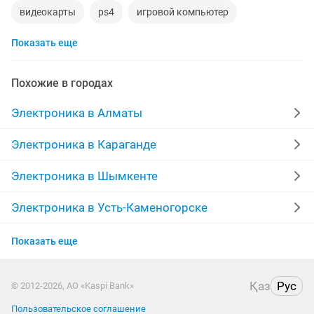
видеокарты
ps4
игровой компьютер
Показать еще
смартфон
psp
аккаунт
iphone x
материнская плата
процессор
playstation
Похожие в городах
стиральная машина
apple watch
Электроника в Алматы
беспроводные наушники
наушники
моноблок
Электроника в Караганде
обмен
ddr2
xiaomi
gtx
macbook
Электроника в Шымкенте
компьютер
Электроника в Усть-Каменогорске
Электроника в Актобе
Показать еще
Электроника в Актау
Қаз
Рус
© 2012-2026, АО «Kaspi Bank»
Электроника в Таразе
Пользовательское соглашение