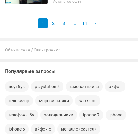
Астана, сегодня
DDR4 2400 MHz Материнская плата:
ASRock B360M SSD M.2 240 GB Kingston
HDD 500 GB...
1
2
3
...
11
Объявления
Электроника
Популярные запросы
ноутбук
playstation 4
газовая плита
айфон
телевизор
морозильники
samsung
телефоны бу
холодильники
iphone 7
iphone
iphone 5
айфон 5
металлоискатели