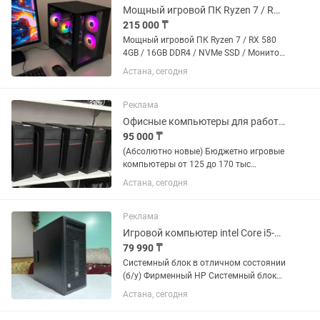
современных...
Мощный игровой ПК Ryzen 7 / RX 580 4GB / 16GB DDR4 / NVMe SSD / Монитор
215 000 ₸
Мощный игровой ПК Ryzen 7 / RX 580
4GB / 16GB DDR4 / NVMe SSD / Монитор
Продам мощный игровой компьютер
Астана, сегодня
на 8 ядерном Ryzen 7 в комплекте с
монитором 23". Подходит для
современных игр, учебы,...
Реклама
Офисные компьютеры для работы текстовыми редакторами и графикой
95 000 ₸
(Абсолютно новые) Бюджетно игровые
компьютеры от 125 до 170 тыс
Офисные компьютеры с хорошими
Астана, сегодня
картами 120.000тг Бюджетно офисные
95.000тг Гарантия от 6 мес до 12
месяцев Самые лучшие показатели...
Реклама
Игровой компьютер intel Core i5-6500/RAM 16Gb/SSD/HDD/GTX 1050 Ti GDDR5
79 990 ₸
Системный блок в отличном состоянии
(б/у) Фирменный HP Системный блок
подойдет: Для работы с текстовыми
Астана, сегодня
редакторами Игр Домашнего
использование Технические