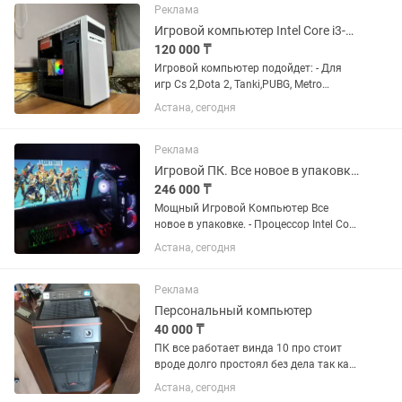
характеристики: Корпус - HP
Реклама
Процессор...
Игровой компьютер Intel Core i3-8100/RAM 16Gb/SSD/HDD 1TB/GTX 1060 GDDR5
120 000 ₸
Игровой компьютер подойдет: - Для
игр Cs 2,Dota 2, Tanki,PUBG, Metro
exodus,Киберпанк и многие другие -
Астана, сегодня
Для работы графикой Photoshop, Corel
и многие другие - Для комфортной
работы в интернете и...
Реклама
Игровой ПК. Все новое в упаковке.i7/RX570/16Gb/27монитор165Hz
246 000 ₸
Мощный Игровой Компьютер Все
новое в упаковке. - Процессор Intel Core
i7 3.40 GHz (8-x ядерный 16-поточный)
Астана, сегодня
(Turbo Boots max 3.9GHz) - Топовая
Видеокарта Asrock RX 570 8 gb GDDR5
(на ультра...
Реклама
Персональный компьютер
40 000 ₸
ПК все работает винда 10 про стоит
вроде долго простоял без дела так как
ноутом в основном работал надо
Астана, сегодня
будет термопасты заменить да и