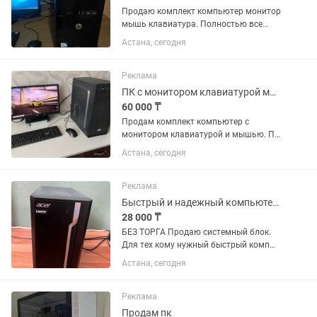
Продаю комплект компьютер монитор
мышь клавиатура. Полностью все
работает. Компьютер шустрый, корпус
Астана, сегодня
компактный, работает очень тихо,
почти не слышно. Термопаста сажая
По производительности подойдет...
Реклама
ПК с монитором клавиатурой мышью
60 000 ₸
Продам комплект компьютер с
монитором клавиатурой и мышью. ПК
очень шустрый за счет SSD диска и i5
Астана, сегодня
процессора. Все в отличном состоянии.
Клавиатура и мышь как новые,
монитор хороший 20...
Реклама
Быстрый и надежный компьютер с SSD для работы, учебы и дома. Торга нет
28 000 ₸
БЕЗ ТОРГА Продаю системный блок.
Для тех кому нужный быстрый комп
без тормозов для работы, учебы или
Астана, сегодня
домашних дел, типа просмотра 4K
видео. Очень шустрый за счет 4
потокового процессора Intel G4560...
Реклама
Продам пк