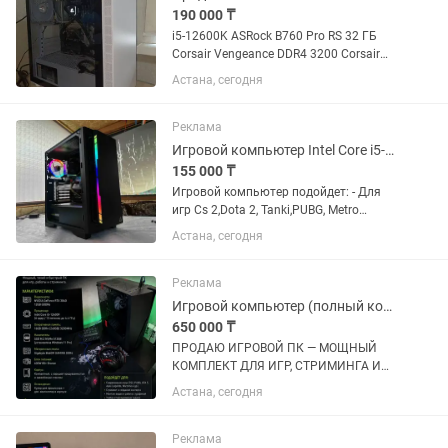
190 000 ₸
i5-12600K ASRock B760 Pro RS 32 ГБ
Corsair Vengeance DDR4 3200 Corsair
140 мм х2 СЖО Cougar STX 750W 80
Астана, сегодня
plus Корпус Ardor/корпусный
вентилятор 140 мм
Реклама
Игровой компьютер Intel Core i5-9400F/RAM 16Gb/SSD 512Gb/GTX 1060 6Gb GDDR5
155 000 ₸
Игровой компьютер подойдет: - Для
игр Cs 2,Dota 2, Tanki,PUBG, Metro
exodus,Киберпанк и многие другие -
Астана, сегодня
Для работы графикой Photoshop, Corel
и многие другие - Для комфортной
работы в интернете и...
Реклама
Игровой компьютер (полный комплект)
650 000 ₸
ПРОДАЮ ИГРОВОЙ ПК — МОЩНЫЙ
КОМПЛЕКТ ДЛЯ ИГР, СТРИМИНГА И
РАБОТЫ Продаю игровой компьютер в
Астана, сегодня
отличном состоянии. Мощная сборка,
тихая работа и хорошие температуры.
Отлично подойдет как для
Реклама