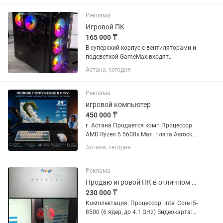
обслужить для себя кто купит. Только
системник без периферии.
Реклама
Игровой ПК
165 000 ₸
В суперский корпус с вентиляторами и
подсветкой GameMax входят
комплектующие: Материнская плата:
Астана, сегодня
X79M PRO, 2011 сокет Процессор:
Intel(R) Xeon(R) CPU E5-2650 v2 2.60GHz,
8 ядер, 16...
Реклама
игровой компьютер
450 000 ₸
г. Астана Продается комп Процессор
AMD Ryzen 5 5600x Мат. плата Asrock
B550m Pro4 Видеокарта Palit RTX 3060
Астана, сегодня
12 gb Оперативная память Trident RGB
32gb 2x16 Блок питания Xilence Gaming
series XN240...
Реклама
Продаю игровой ПК в отличном состоянии, подходит для игр, работы и учебы
230 000 ₸
Комплектация: Процессор: Intel Core i5-
8500 (6 ядер, до 4.1 GHz) Видеокарта:
GTX 1650 Super 4GB GDDR5 ОЗУ: 16 GB