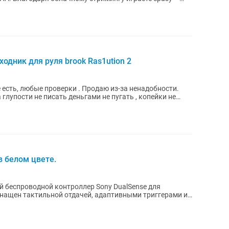
ходник для руля brook Ras1ution 2
е есть, любые проверки . Продаю из-за ненадобности.
глупости не писать деньгами не пугать , копейки не
 в белом цвете.
 беспроводной контроллер Sony DualSense для
оснащен тактильной отдачей, адаптивными триггерами и