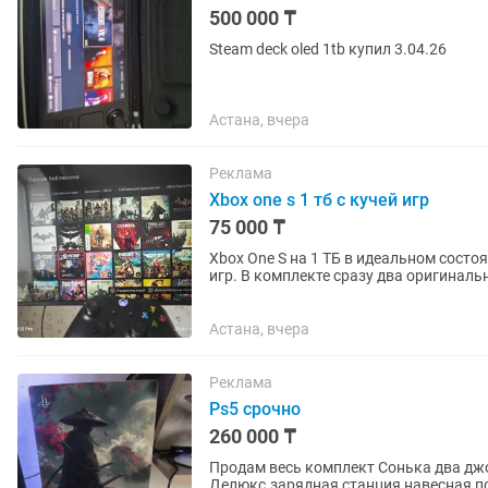
500 000 ₸
Steam deck oled 1tb купил 3.04.26
Астана, вчера
Реклама
Xbox one s 1 тб с кучей игр
75 000 ₸
Xbox One S на 1 ТБ в идеальном состо
игр. В комплекте сразу два оригиналь
можно сразу рубиться...
Астана, вчера
Реклама
Ps5 срочно
260 000 ₸
Продам весь комплект Сонька два джо
Делюкс.зарядная станция навесная п