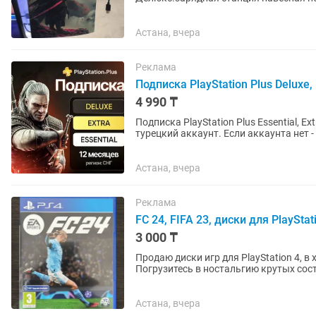
джойстиков новые...
Астана, вчера
Реклама
Подписка PlayStation Plus Deluxe, E
4 990 ₸
Подписка PlayStation Plus Essential, Ex
турецкий аккаунт. Если аккаунта нет - открою новый. Почти во все
русская...
Астана, вчера
Реклама
FC 24, FIFA 23, диски для PlayStat
3 000 ₸
Продаю диски игр для PlayStation 4, в хорошем состо
Погрузитесь в ностальгию крутых со
футбола) ❗️Прошу не звонить, а...
Астана, вчера