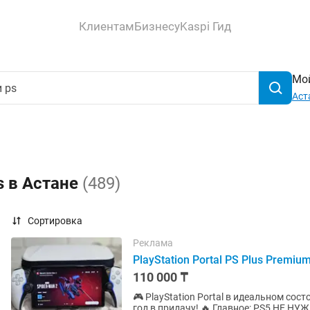
Клиентам
Бизнесу
Kaspi Гид
Мой
Аст
s в Астане
(489)
Сортировка
Реклама
PlayStation Portal PS Plus Premi
110 000 ₸
🎮 PlayStation Portal в идеальном сос
год в придачу! 🔥 Главное: PS5 НЕ НУЖНА! Благодаря облачному стримингу играете сразу —