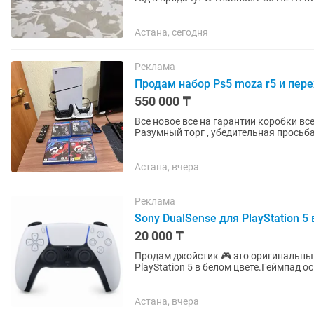
нужен только Wi-Fi....
Астана, сегодня
Реклама
Продам набор Ps5 moza r5 и пере
550 000 ₸
Все новое все на гарантии коробки вс
Разумный торг , убедительная просьба 
предлагать. Звонить на...
Астана, вчера
Реклама
Sony DualSense для PlayStation 5
20 000 ₸
Продам джойстик 🎮 это оригинальный
PlayStation 5 в белом цвете.Геймпад 
встроенным микрофоном. •...
Астана, вчера