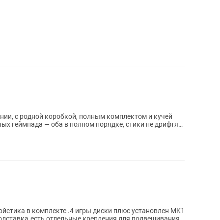
янии, с родной коробкой, полным комплектом и кучей
ных геймпада — оба в полном порядке, стики не дрифтят,
йстика в комплекте .4 игры диски плюс установлен MK1
одставка.есть отдельные крепления для подвешивания