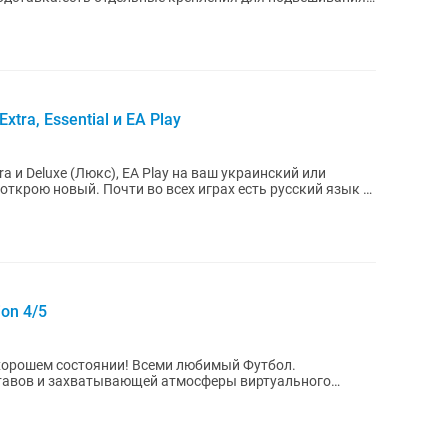
xtra, Essential и EA Play
tra и Deluxe (Люкс), EA Play на ваш украинский или
х играх есть русский язык и
ion 4/5
янии! Всеми любимый Футбол.
ставов и захватывающей атмосферы виртуального