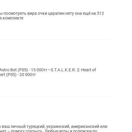
ы посмотреть вира очки царапин нету она ещё на 512
 в комплекте
tro Bot (PS5) - 15 000тг • S.T.A.L.K.E.R. 2: Heart of
ert (PS5) - 20 000тг
 ваш личный турецкий, украинский, американский или