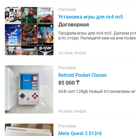
Реклама
Установка игры для пс4 пс5
Договорная
Продаем игры для пс4-пс5. Делаем установка через аккаунт. Все игры лицензионные куплены
Астана, вчера
Реклама
Retroid Pocket Classic
85 000 ₸
6GB ram 128gb Новый Установлены иг
Астана, вчера
Реклама
Meta Quest 3 512гб