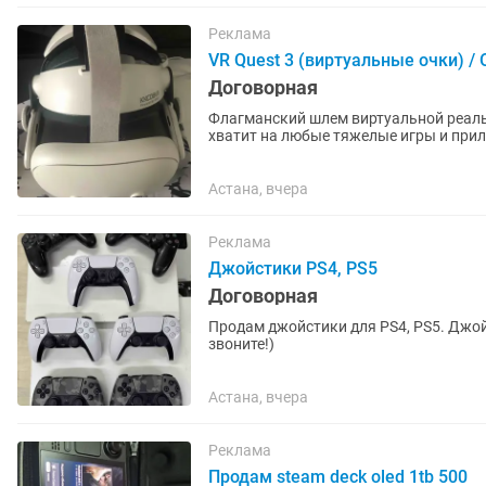
Реклама
VR Quest 3 (виртуальные очки) /
Договорная
Флагманский шлем виртуальной реальн
хватит на любые тяжелые игры и прил
Состояние: Отличное....
Астана, вчера
Реклама
Джойстики PS4, PS5
Договорная
Продам джойстики для PS4, PS5. Джой
звоните!)
Астана, вчера
Реклама
Продам steam deck oled 1tb 500