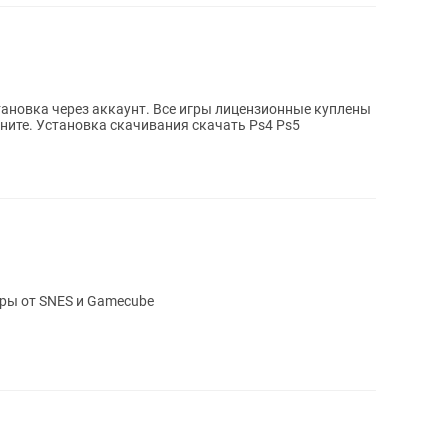
в пс сторе. Напишите нам на или позвоните. Установка скачивания скачать Ps4 Ps5
ры от SNES и Gamecube