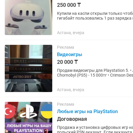
250 000 ₸
Купили на каспи открыли только чтоб
гигабайт пользовались 1 раз зарядка
Астана, вчера
Реклама
Видеоигры
20 000 ₸
Продам видеоигры для Playstation 5. • As
Chornobyl (PS5) - 15 000тг • Crimson Des
Астана, вчера
Реклама
Любые игры на PlayStation
Договорная
Продажа и установка цифровых игр на
польский PSN аккаунт. Если аккаунта нет – помогу открыть. Любые игры и подписки по