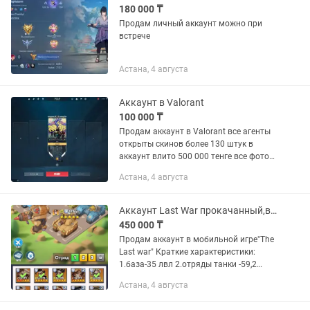
180 000 ₸
Продам личный аккаунт можно при
встрече
Астана, 4 августа
Аккаунт в Valorant
100 000 ₸
Продам аккаунт в Valorant все агенты
открыты скинов более 130 штук в
аккаунт влито 500 000 тенге все фото
скинов в л/с
Астана, 4 августа
Аккаунт Last War прокачанный,вложено много труда и времени
450 000 ₸
Продам аккаунт в мобильной игре"The
Last war" Краткие характеристики:
1.база-35 лвл 2.отряды танки -59,2
млн,вертолёты 46.2млн,ракетчики 40.8
Астана, 4 августа
миллионов 3.Повелитель-51 лвл
4.дрон-171 лвл 5.юниты...