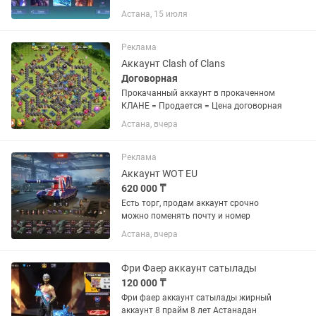
Причина продажи: бросаю играть
Астана, 15 июля
Реклама
Аккаунт Clash of Clans
Договорная
Прокачанный аккаунт в прокаченном
КЛАНЕ = Продается = Цена договорная
Астана, вчера
Реклама
Аккаунт WOT EU
620 000 ₸
Есть торг, продам аккаунт срочно
можно поменять почту и номер
Астана, вчера
Фри Фаер аккаунт сатылады
120 000 ₸
Фри фаер аккаунт сатылады жирный
аккаунт 8 прайм 8 лет Астанадан