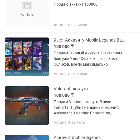
Продаю аккаунт 150000
Астана, позавчера
9 лет Аккаунту Mobile Legends Bang Bang
150 000 ₸
Продам Жирный Аккаунт! В активном
бою уже 9 лет! Очень много разных
Обликов. Все по максимально
прокачано! Все герои куплены!
Астана, позавчера
Имеются Боевые очки 990 000 тыс. И
25 000 Билетов. Опыт 154 уровень.
Valorant аккаунт
100 000 ₸
Продам Valorant аккаунт В пике:
Immortal 1 (86rr) На данный момент:
Ascendant 3 Vandal: Primordium,
Champions 2025, Gaia's vengeance
Астана, 4 августа
(Дерево), Kuronami, Prime, Chaos
prelude, Ion,...
Аккаунт mobile legends