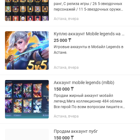
ранг, С релиза игры / 26 5-звездочных
персонажей / 11 5-звездочных оружий,
продаю аккаунт так как игра перестала
Астана, вчера
интересовать
Куплю аккаунт Mobile legends на фанни
25 000 ₸
Игровые аккаунты в Мобайл Legends в
Астане.
Астана, вчера
Аккаунт mobile legends (mlbb)
150 000 ₸
Продам жирный аккаунт мобайл
легенд Мега коллекционер 484 облика
Все герой По всем вопросам пишите на
Обмен не интересует Астана
Астана, вчера
Продам аккаунт пубг
150 000 ₸