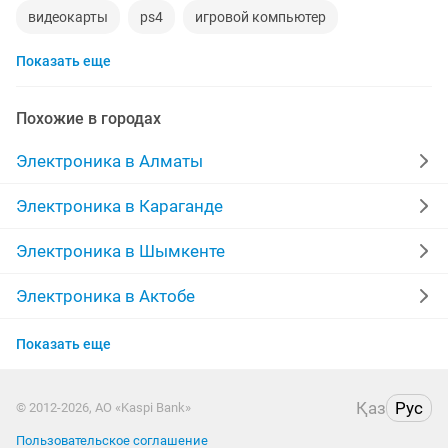
видеокарты
ps4
игровой компьютер
Показать еще
смартфон
psp
аккаунт
материнская плата
процессор
playstation
стиральная машина
Похожие в городах
apple watch
беспроводные наушники
наушники
Электроника в Алматы
моноблок
обмен
ddr2
xiaomi
gtx
Электроника в Караганде
macbook
компьютер
Электроника в Шымкенте
Электроника в Актобе
Электроника в Актау
Показать еще
Электроника в Костанае
Қаз
Рус
© 2012-2026, АО «Kaspi Bank»
Электроника в Павлодаре
Пользовательское соглашение