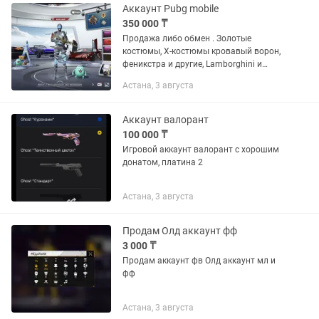
Аккаунт Pubg mobile
350 000 ₸
Продажа либо обмен . Золотые
костюмы, Х-костюмы кровавый ворон,
феникстра и другие, Lamborghini и
другие авто, 67 прокачанных пушек
Астана, 3 августа
Открытый счетчик м416 М416 Ледник
-фулл. Разрывающий рев 7...
Аккаунт валорант
100 000 ₸
Игровой аккаунт валорант с хорошим
донатом, платина 2
Астана, 3 августа
Продам Олд аккаунт фф
3 000 ₸
Продам аккаунт фв Олд аккаунт мл и
фф
Астана, 3 августа