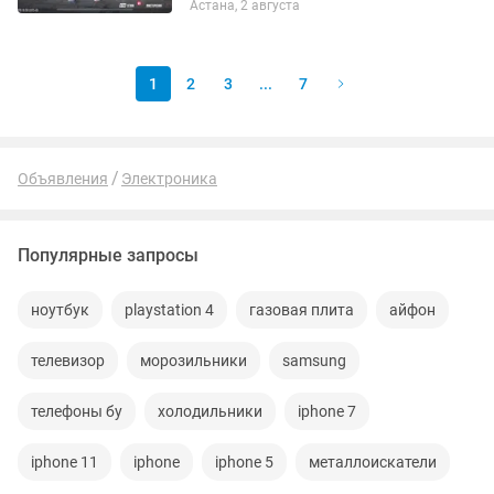
Астана, 2 августа
актуальна
1
2
3
...
7
Объявления
Электроника
Популярные запросы
ноутбук
playstation 4
газовая плита
айфон
телевизор
морозильники
samsung
телефоны бу
холодильники
iphone 7
iphone 11
iphone
iphone 5
металлоискатели