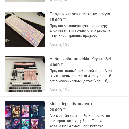
Астана, вчера
эту решил продать. Состояние
отличное, с внешней стороны
выглядит...
Продам игровую механическую клавиатуру Akko 3068B Plus
15 000 ₸
Продаю механическую клавиатуру
Akko 3068B Plus White & Blue (Akko CS
Jelly Pink). Причина продажи —
перешёл на Mac, клавиатура больше не
Астана, 20 июля
используется. Использовалась около
года Без падений и...
Набор кейкапов Akko Keycap Set Olivia
4 000 ₸
Продаю полный набор кейкапов Akko
Olivia. Очень красивый и популярный
сет в классических цветах (черный,
белый, розовый). О наборе: Профиль:
Астана, 12 июля
MDA (эргономичные, удобные).
Материал: PBT Double Shot...
Mobile legends аккаунт
20 000 ₸
Акк мобайл легендс Есть абсолютно
все герои. Аккаунту 5 лет Только
Астана или Алматы при встрече