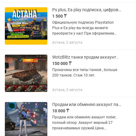
Ps plus, Ea play подписка, цифровые игры аккаунты Украина турция
1 500 ₸
Официальную подписку Playstation
Plus и Ea play вы всегда можете
приобрести у нас! При оформлении
заказа, всегда уточняйте цену и
Астана, 3 августа
версию. ✅Распродажи PSN
соответствуют распродажам у нас
✅Все игры и...
WotzBlitz танки продам аккаунт .
150 000 ₸
Прокачены все типы танков , больше
200 танков. Стаж 10 лет.
Астана, 3 августа
Продам или обменяю аккаунт пабг pubg
10 000 ₸
Продам или обменяю аккаунт побег,
полный обзор .Аккаунт жирный 27
прокачиваемых оружий.Цена
договорная.В объявлении цена не