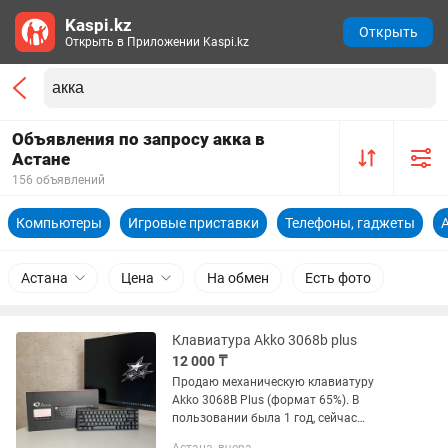
Kaspi.kz
Открыть
Открыть в Приложении Kaspi.kz
Объявления по запросу акка в
Астане
156 объявлений
Компьютеры
Игровые приставки
Телефоны, гаджеты
Астана
Цена
На обмен
Есть фото
Клавиатура Akko 3068b plus
12 000 ₸
Продаю механическую клавиатуру
Akko 3068B Plus (формат 65%). В
пользовании была 1 год, сейчас
перешел на другую модель, поэтому