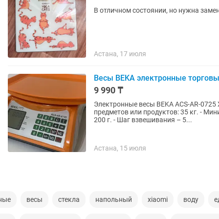
В отличном состоянии, но нужна заме
Астана, 17 июля
Весы BEKA электронные торговы
9 990 ₸
Электронные весы BEKA ACS-AR-0725 Характеристики: - Максимальный вес взвешиваемых
предметов или продуктов: 35 кг. - М
200 г. - Шаг взвешивания – 5...
Астана, 15 июля
ные
весы
стекла
напольный
xiaomi
воду
е