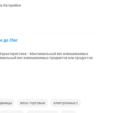
на батарейки
е до 35кг
инимальный вес взвешиваемых предметов или продуктов:
диницы
весы торговые
электронные с