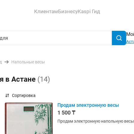
Клиентам
Бизнесу
Kaspi Гид
Мой
Аст
д
Напольные весы
я в Астане
(14)
Сортировка
Продам электронную весы
1 500 ₸
Продам электронную напольную весы,