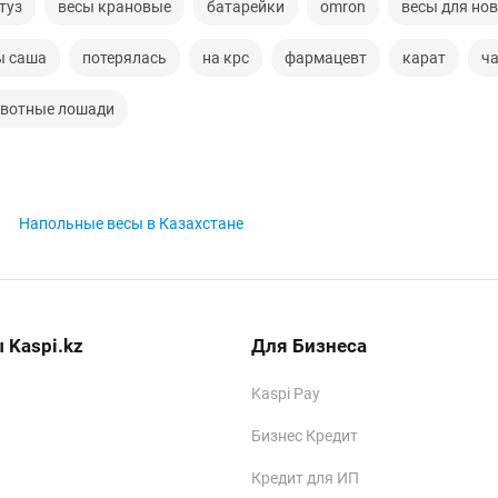
туз
весы крановые
батарейки
omron
весы для но
ы саша
потерялась
на крс
фармацевт
карат
ч
вотные лошади
Напольные весы в Казахстане
 Kaspi.kz
Для Бизнеса
Kaspi Pay
Бизнес Кредит
Кредит для ИП