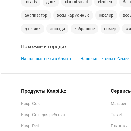
polaris
доли
xiaomi smart
elenberg
блю
анализатор
весы карманные
ювелир
вес
датчики
лошади
избранное
номер
жи
Похожие в городах
Напольные весы в Алматы
Напольные весы в Семее
Продукты Kaspi.kz
Сервисы
Kaspi Gold
Магазин
Kaspi Gold для ребенка
Travel
Kaspi Red
Платежи