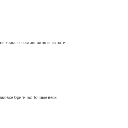
нь хорошо, состояние пять из пяти
Весы кухонные Tupperware Новые В упаковке Оригинал Точные весы