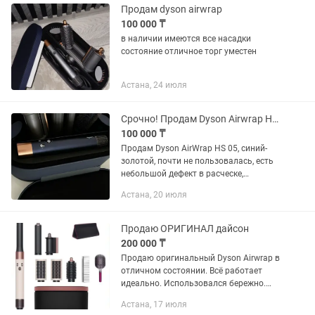
Продам dyson airwrap
100 000 ₸
в наличии имеются все насадки
состояние отличное торг уместен
Астана, 24 июля
Срочно! Продам Dyson Airwrap HS05, цвет синий-золотой.
100 000 ₸
Продам Dyson AirWrap HS 05, синий-
золотой, почти не пользовалась, есть
небольшой дефект в расческе,
сломался зубчик, в остальном
Астана, 20 июля
идеально! Торг уместен
Продаю ОРИГИНАЛ дайсон
200 000 ₸
Продаю оригинальный Dyson Airwrap в
отличном состоянии. Всё работает
идеально. Использовался бережно.
Отсутствуют только расческа и чехол.
Астана, 17 июля
Комплект на фото. По себе стоимость