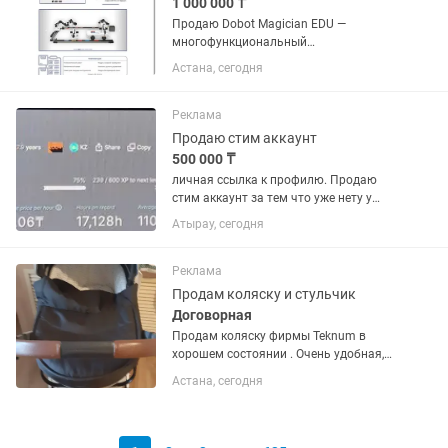
1 000 000 ₸
Продаю Dobot Magician EDU —
многофункциональный
образовательный робот-манипулятор,
Астана, сегодня
идеально подходящий для обучения,
программирования, робототехники и
автоматизации. Преимущества:
Реклама
Высокая точность...
Продаю стим аккаунт
500 000 ₸
личная ссылка к профилю. Продаю
стим аккаунт за тем что уже нету у
самого тяги и интереса к играм. На
Атырау, сегодня
аккаунте числится 198 игр которые
были куплены, есть еще +- 10 игр
которые являются F2P. Топ игр...
Реклама
Продам коляску и стульчик
Договорная
Продам коляску фирмы Teknum в
хорошем состоянии . Очень удобная,
маневренная. Продам стульчик для
Астана, сегодня
кормления . Торг