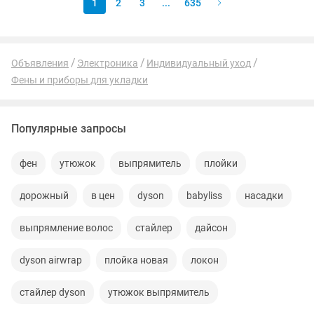
1
2
3
...
635
Объявления
Электроника
Индивидуальный уход
Фены и приборы для укладки
Популярные запросы
фен
утюжок
выпрямитель
плойки
дорожный
в цен
dyson
babyliss
насадки
выпрямление волос
стайлер
дайсон
dyson airwrap
плойка новая
локон
стайлер dyson
утюжок выпрямитель