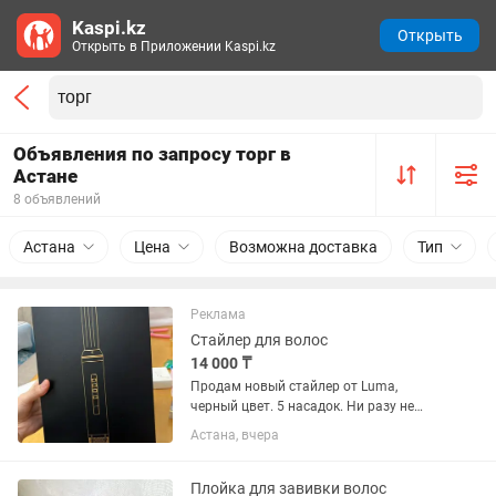
Kaspi.kz
Открыть
Открыть в Приложении Kaspi.kz
Объявления по запросу торг в
Астане
8 объявлений
Астана
Цена
Возможна доставка
Тип
Реклама
Стайлер для волос
14 000 ₸
Продам новый стайлер от Luma,
черный цвет. 5 насадок. Ни разу не
использовала. Все в пакетах. Торг есть
Астана, вчера
Плойка для завивки волос