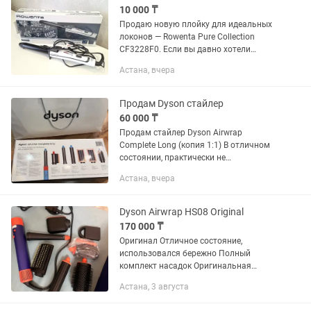
10 000 ₸
Продаю новую плойку для идеальных
локонов — Rowenta Pure Collection
CF3228F0. Если вы давно хотели
красивые, аккуратные локоны как
Астана, вчера
после салона — это отличный вариант.
• Диаметр 25 мм создаёт...
Продам Dyson стайлер
60 000 ₸
Продам стайлер Dyson Airwrap
Complete Long (копия 1:1) В отличном
состоянии, практически не
пользовались. ✔️ Полный комплект:
Астана, вчера
стайлер, все насадки, коробка ✔️
Работает без нареканий ✔️ В
идеальном...
Dyson Airwrap HS08 Original
170 000 ₸
Оригинал Отличное состояние,
использовался бережно Полный
комплект насадок Оригинальная
коробка в наличии Всё работает
Астана, 3 августа
идеально, без дефектов (возможен
торг при реальной покупке).