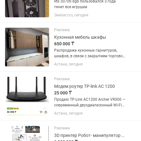
Rtx 3070ti 8gb пользовался 3 года
тянет все игрушки
Экибастуз, сегодня
Реклама
Кухонная мебель шкафы
650 000 ₸
Распродажа кухонных гарнитуров,
шкафов, в связи с закрытием торговой
точки, цена за гарнитур 750000 тг -
Астана, сегодня
торг, шкаф- 500000 тг торг
Реклама
Модем роутер TP-link AC 1200
25 000 ₸
Продаю TP-Link AC1200 Archer VR300 —
современный двухдиапазонный Wi-Fi
роутер, обеспечивающий стабильное и
Астана, сегодня
быстрое подключение к интернету для
дома или небольшого офиса.
Преимущества: ...
Реклама
3D принтер Робот- манипулятор Dobot magician edu