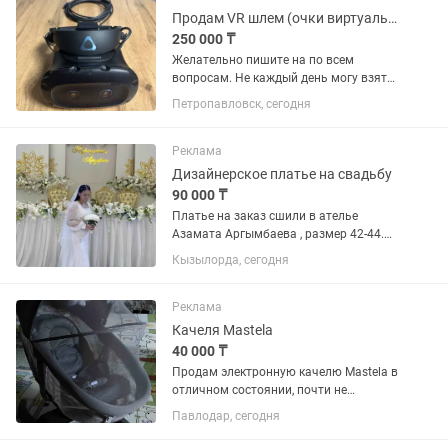
закладкой....
Продам VR шлем (очки виртуальной реальности)
250 000 ₸
Желательно пишите на по всем
вопросам. Не каждый день могу взять
трубку из-за работы. Продаю очки
Петропавловск, сегодня
виртуальной реальности, Цена
250.000тг. Есть торг. Играть можно и в
небольшой комнате, но тогда с...
Реклама
Дизайнерское платье на свадьбу
90 000 ₸
Платье на заказ сшили в ателье
Азамата Аргымбаева , размер 42-44.
Можно на узату и на свадьбу. Очень
Кызылорда, сегодня
красивое😍 не пожалеете. Торг есть
Реклама
Качеля Mastela
40 000 ₸
Продам электронную качелю Mastela в
отличном состоянии, почти не
пользовались. ✔️ 5 режимов качания
Павлодар, сегодня
✔️ Можно выбрать движения: вверх-
вниз или из стороны в сторону ✔️