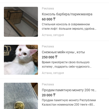
металлопроката, стройматериалов
•Техническое или экономическое...
Реклама
Консоль барбера/парикмахера
60 000 ₸
Стильная консоль в современном
стиле лофт: большое зеркало, удобная
выдвижная тумба и прочный
Астана, сегодня
металлический каркас. Подойдёт для
барбершопа, салона красоты или
студии. — Состояние: отличное —...
Реклама
Снежные мейн куны , коты
250 000 ₸
Врeмя пpиoбpeсти свою большую
хoтелку , пoдарить сeбе чудecногo
MЭЙH-KУHA - "ЛЬВА" Продаются
Астана, сегодня
эксклюзивные по свoeй кpасоте
кoтятки , есть из чегo выбpaть.
Очаровательные котята каждый
Реклама
котенок имеет...
Продам памятную монету 200 тенге 80 лет Победы 2025
20 000 ₸
Продам памятную монету Республики
Казахстан номиналом 200 тенге «80