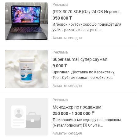
Таймер: 15, 30, 45 или 60...
Реклама
(RTX 3070 8GB)Озу 24 GB Игровой ноутбук Acer nitro 5
350 000 ₸
Игровой ноутбук хорошо подойдёт для
учёбы работы и по играть
расслабиться Есть жизненные мелкие
Алматы, сегодня
котцики на работу не влияют в
остальном все целое отлично работает
состояние 9 из 10 цена 350.000 без...
Реклама
Super saumal, супер саумал.
9 000 ₸
Оригинал. Доставка по Казахстану.
Торг. Сублимированное кобылье
молоко -это продукт обладающий
Алматы, сегодня
удивительными целебными
свойствами. Еще наши предки
называли саумал благословенным
Реклама
жизненным напитком....
Менеджер по продажам
250 000 - 1 300 000 ₸
Требования к менеджеру по продажам
(металлопрокат) 1️⃣ Опыт и
образование •Опыт в продажах от 1–3
Алматы, сегодня
лет •Желательно опыт в сфере