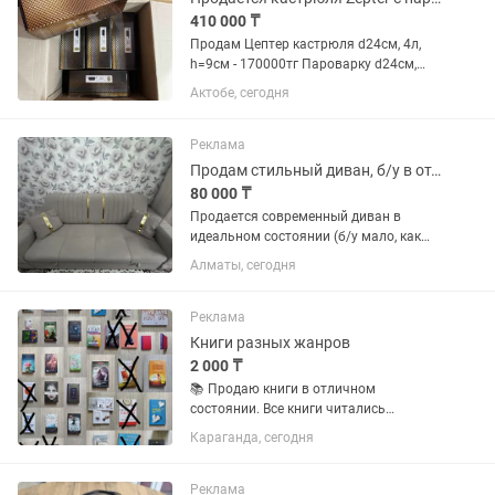
410 000 ₸
Продам Цептер кастрюля d24см, 4л,
h=9см - 170000тг Пароварку d24см,
4,8л, h=11см - 60000тг за шт. (в
Актобе, сегодня
наличии 4шт) Все новое в упаковке:
•Кастрюля Zepter с пароваркой –
основной набор для варки,...
Реклама
Продам стильный диван, б/у в отл. состоянии.
80 000 ₸
Продается современный диван в
идеальном состоянии (б/у мало, как
новый). Светло-серый цвет, красивый
Алматы, сегодня
декор золотого цвета (полоски, звезды
на боках). Раскладной. В комплекте 2
подушки. Чистый,...
Реклама
Книги разных жанров
2 000 ₸
📚 Продаю книги в отличном
состоянии. Все книги читались
аккуратно, страницы чистые, без
Караганда, сегодня
пометок и повреждений. Некоторые
книги имеют небольшую подпись на
титульном листе, аккуратно скрытую
Реклама