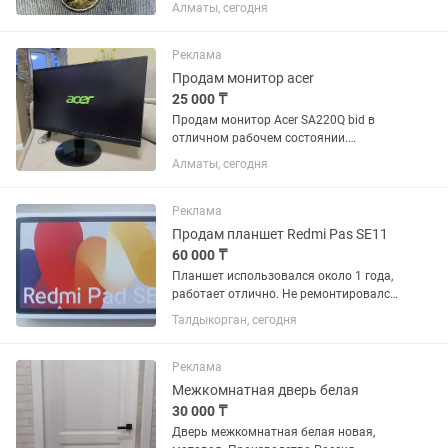
лет Победы (1945–2025)». Состояние
Алматы, сегодня
хорошее (см. фото). Подойдет для
коллекции. Цена: 20 000 тенге.
Возможен торг.
Реклама
Продам монитор acer
25 000 ₸
Продам монитор Acer SA220Q bid в
отличном рабочем состоянии.
Использовался аккуратно. Подходит
Алматы, сегодня
для работы, учебы, просмотра
фильмов и игр. Характеристики:
Диагональ: 21.5” Разрешение:
Реклама
1920×1080...
Продам планшет Redmi Pas SE11
60 000 ₸
Планшет использовался около 1 года,
работает отлично. Не ремонтировался,
не вскрывался, все функции работают
Талдыкорган, сегодня
исправно. Экран и корпус в хорошем
состоянии. Есть коробка и зарядное
устройство память...
Реклама
Межкомнатная дверь белая
30 000 ₸
Дверь межкомнатная белая новая,