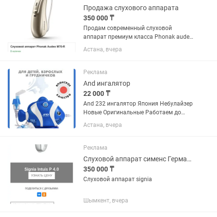
Продажа слухового аппарата
350 000 ₸
Продам современный слуховой
аппарат премиум класса Phonak audeo
P70-R на правую сторону. Куплен в
Астана, вчера
апреле прошлого года за 980 000 тенге
с оригинальным зарядным
устройством. Чеки все сохранились....
Реклама
And ингалятор
22 000 ₸
And 232 ингалятор Япония Небулайзер
Новые Оригинальные Работаем до
23:30 Звоните пишите
Астана, вчера
Реклама
Слуховой аппарат сименс Германия
350 000 ₸
Слуховой аппарат signia
Шымкент, вчера