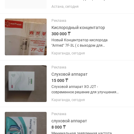
ингалятор.
Астана, сегодня
Реклама
Кислородный концентатор
300 000 ₸
Новый Концентратор кислорода
"Armed" 7F-3L ( с выходом для
ингаляции. Аппарат в классическом
Караганда, сегодня
исполнении и мощностью 3 л/мин
применяется для профилактики и
лечения заболеваний дыхательных
Реклама
путей
Слуховой аппарат
15 000 ₸
Слуховой аппарат ХО J2T -
современное решение для улучшения
качества жизни, обеспечивающее
Караганда, сегодня
чёткий звук и долговечную работу.
Особенности: - V 4 уровня громкости -
настройте звук под свои...
Реклама
слуховой аппарат
8 000 ₸
Минимальная заявленная частота