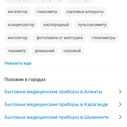
ингалятор
глюкометр
слуховые аппараты
концентратор
кислородный
пульсоксиметр
инголятор
фотолампа от желтушки
глюкометры
танометр
домашний
слуховой
Показать еще
кварцевая лампа
лампа
фотолампа
концентратор кислорода
аппарат
доставка
Похожие в городах
боли
комплектующие
комплект
Бытовые медицинские приборы в Алматы
кислородный концентрат
аппарат для
детское
Бытовые медицинские приборы в Караганде
времена
рассрочка
Бытовые медицинские приборы в Шымкенте