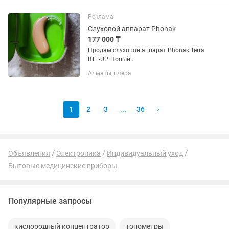
футляр, вкладыш . Паспорт,
гарантийный талон от 21.07.26 г.
Реклама
Слуховой аппарат Phonak
177 000 ₸
Продам слуховой аппарат Phonak Terra
BTE-UP. Новый .
Алматы, вчера
1
2
3
...
36
Объявления
Электроника
Индивидуальный уход
Бытовые медицинские приборы
Популярные запросы
кислородный концентратор
тонометры