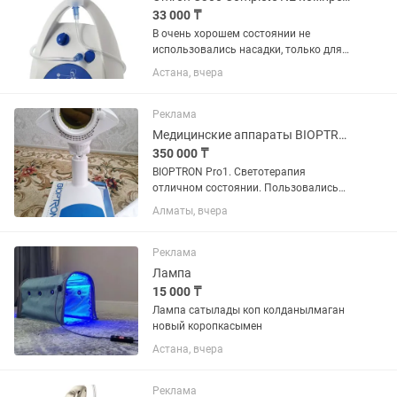
33 000 ₸
В очень хорошем состоянии не
использовались насадки, только для
носа использовался 1 раз. Omron C300
Астана, вчера
Complete NE — это универсальный
компрессорный небулайзер,
подходящий как для детей, так и для...
Реклама
Медицинские аппараты BIOPTRON Pro1
350 000 ₸
BIOPTRON Pro1. Светотерапия
отличном состоянии. Пользовались
только семья.
Алматы, вчера
Реклама
Лампа
15 000 ₸
Лампа сатылады коп колданылмаган
новый коропкасымен
Астана, вчера
Реклама