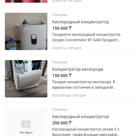
Алматы, сегодня
газы (аргон, неон) для генерации
электромагнитных импульсов,
восстанавливающих энергетический...
Реклама
Кислородный концентратор
150 000 ₸
Продается кислородный концентратор
Oxygen Concentrator 8F-5AM Продается
кислородный концентратор Oxygen
Алматы, сегодня
Concentrator 8F-5AM в отличном
рабочем состоянии. Был приобретен
около 4 лет назад за 350 000...
Реклама
Концентратор кислорода
150 000 ₸
Продаю концентратор кислорода. В
идеальном состоянии в заводской
коробке. Пользовались один месяц.
Караганда, сегодня
Торг
Реклама
Кислородный концентратор
350 000 ₸
Кислородный концентратор объем 5 л.
Выполняет также функции небулайзер