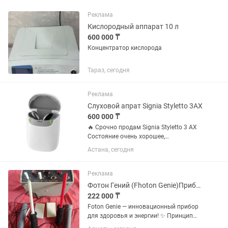
Реклама
Кислородный аппарат 10 л
600 000 ₸
Концентратор кислорода
Тараз, сегодня
Реклама
Слуховой апрат Signia Styletto 3AX
600 000 ₸
🔥 Срочно продам Signia Styletto 3 AX
Состояние очень хорошее,
пользовались всего 4 месяца.
Астана, сегодня
Оригинал, премиальная модель.
Полный комплект: зарядка, кейс. ✅
Bluetooth ✅ Подключается к iPhone /...
Реклама
Фотон Гений (Fhoton Genie)Прибор для домашней терапии
222 000 ₸
Foton Genie — инновационный прибор
для здоровья и энергии! ✨ Принцип
работы: Использует ионизированные