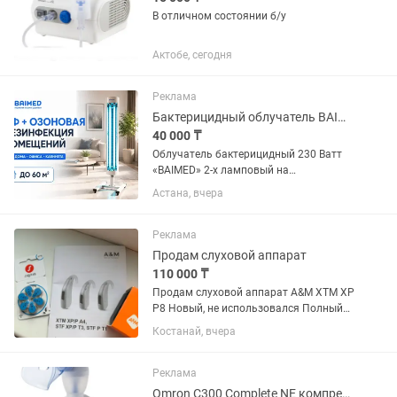
В отличном состоянии б/у
Актобе, сегодня
Реклама
Бактерицидный облучатель BAIMED 2 на 30 Вт на стойке передвижной
40 000 ₸
Облучатель бактерицидный 230 Ватт
«BAIMED» 2-х ламповый на
передвижной стойке на колесиках
Астана, вчера
предназначен для обеззараживания
воздуха и поверхности в помещении на
60...
Реклама
Продам слуховой аппарат
110 000 ₸
Продам слуховой аппарат A&M XTM XP
P8 Новый, не использовался Полный
комплект: коробка, инструкция,
Костанай, вчера
батарейки Мощный цифровой
заушный слуховой аппарат Подходит
для людей с тяжёлой и глубокой
Реклама
потерей...
Omron C300 Complete NE компрессорный ингалятор для всех возрастов