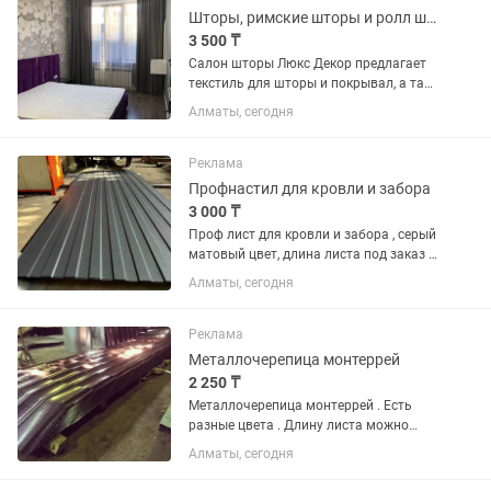
Шторы, римские шторы и ролл шторы
3 500 ₸
Салон шторы Люкс Декор предлагает
текстиль для шторы и покрывал, а так
же пошив шторы на заказ. Мы с
Алматы, сегодня
радостью привезем салон к Вам!!!
Выезд дизайнеры с образцами
Бесплатно Наши опытные дизайнера...
Реклама
Профнастил для кровли и забора
3 000 ₸
Проф лист для кровли и забора , серый
матовый цвет, длина листа под заказ ,
доставка по Алматы . ✔️Цвет серый
Алматы, сегодня
матовый -цена за метр погонный 3000
тг Ширина рабочая у всех волн разная
. Есть...
Реклама
Металлочерепица монтеррей
2 250 ₸
Металлочерепица монтеррей . Есть
разные цвета . Длину листа можно
сделать под заказ до 7 метров .
Алматы, сегодня
Толщина металла 0.4 и 0.45 . Цена за
м2. ✔️полный комплект документов с