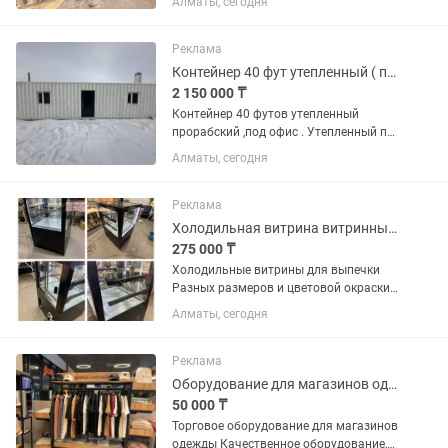
Алматы, сегодня
панель Отделка пола- линолеум
Проведено электричество,потолочный
светильник , розетка Окно11м...
Реклама
Контейнер 40 фут утепленный ( прорабский )
2 150 000 ₸
Контейнер 40 футов утепленный
прорабский ,под офис . Утепленный по
периметру 100 мм минплитой. Отделка
Алматы, сегодня
стен ЛДСП Отделка потолка - декор
панель Отделка пола - ленолиум.
Проведено электричество,...
Реклама
Холодильная витрина витринный холодильник для выпечки тортов кондитерский
275 000 ₸
Холодильные витрины для выпечки
Разных размеров и цветовой окраски.
Можно приобрести в кредит и
Алматы, сегодня
рассрочку. Отправим в любой регион
Казахстана.
Реклама
Оборудование для магазинов одежды рейлы стойки вешалка
50 000 ₸
Торговое оборудование для магазинов
одежды Качественное оборудование,