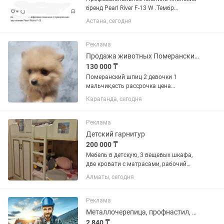
бренд Pearl River F-13 W .Тембр
,акустика 100% звучание,26 голосов ,30
Астана, сегодня
ритмов, полифония 512,обучающие
программы 50,аккомпаниатор все в
описании , можете прчитать в...
Реклама
Продажа животных Померанский шпиц
130 000 ₸
Померанский шпиц 2 девочки 1
мальчик,есть рассрочка цена
договорная звонить писать
Караганда, сегодня
Реклама
Детский гарнитур
200 000 ₸
Мебель в детскую, 3 вещевых шкафа,
две кровати с матрасами, рабочий
стол с тумбой ( 4 шкафа для
Алматы, сегодня
канцелярии, игрушек) очень
качественная, размер общий 385 см,
кровати по 190 см, шкафы по 97 см.
Реклама
Цена...
Металлочерепица, профнастил, низкие цены, замер, монтаж, рассрочка, Кэшбэк.
2 840 ₸