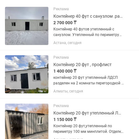
Реклама
Контейнер 40 фут с санузлом .разделен на 3 комнаты.
2 700 000 ₸
Контейнер 40 футов утепленный с
санузлом. Утепленный по периметру
100 мм минплитой.Пароизоляция .
Астана, сегодня
Отделка стен ЛДСП Отделка потолка -
декор панель Отделка пола -линолеум
Проведено электричество,...
Реклама
Контейнер 20 фут , профлист
1 400 000 ₸
контейнер 20 фут утепленный ЛДСП
разделен на 2 комнаты перегородкой .
Утепление по периметру 100 мм
Алматы, сегодня
минплитой. Отделка стен - ЛДСП
Отделка потолка - декор панель.
Отделка пола - линолеум. Проведено...
Реклама
Контейнер 20 фут утепленный ЛДСП
1 150 000 ₸
Контейнер 20 фут,утепленный по
периметру 100 мм минплитой. Отделка
стен - ЛДСП Отделка потолка - декор