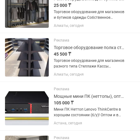
25 000 ₸
Торговое оборудование для магазинов
и бутиков одежды Собственное
производство Полимерно-порошковое
Алматы, сегодня
покрытие 3Д дизайн Модели под
индивидуальный заказ Любой цвет
Также оборудование для...
Реклама
Торговое оборудование полка стеллаж витрина касса магазина холодильник
45 500 ₸
Торговое оборудование для магазинов
разного типа Стеллажи Кассы
Холодильники Морозильники
Алматы, сегодня
Автоматизация И др Доставка.
Рассрочка. Отправка во все регионы.
Реклама
Мощные мини ПК (неттопы), оптом. Разные характеристики
105 000 ₸
Мини ПК Неттоп Lenovo ThinkCentre в
хорошем состоянии (б/у)! Оптом и в
розницу. В наличии разные модели. •
Астана, сегодня
Процессор: Intel Core i5-6500T •
Видеоадаптер: HD Graphics •
Оперативная память: 8GB •...
Реклама