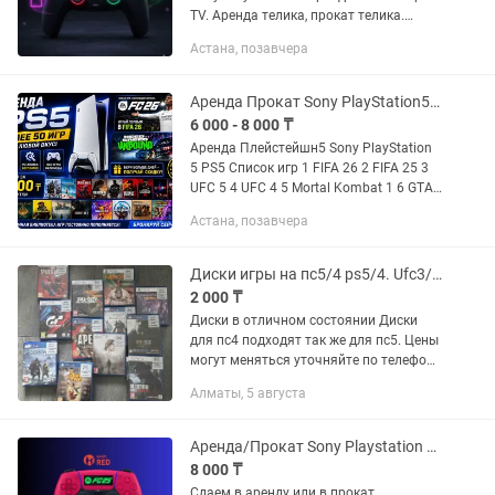
TV. Аренда телика, прокат телика.
ДОСТАВКА 24/7! 🔥 АРЕНДА PS5,
Астана, позавчера
телевизора TV в Астане, Косшы и
Лесной поляне! Работаем 24/7! 🚚...
Аренда Прокат Sony PlayStation5 Пс5
6 000 - 8 000 ₸
Аренда Плейстейшн5 Sony PlayStation
5 PS5 Список игр 1 FIFA 26 2 FIFA 25 3
UFC 5 4 UFC 4 5 Mortal Kombat 1 6 GTA
V 7 NBA 2K25 8 NHL 25 9 A way out 10
Астана, позавчера
Astro Playroom 11 Assassins Valhalla
12...
Диски игры на пс5/4 ps5/4. Ufc3/4 fc fifa 21/20/23 gta5 mk
2 000 ₸
Диски в отличном состоянии Диски
для пс4 подходят так же для пс5. Цены
могут меняться уточняйте по телефону
В наличий больше чем на фото Есть
Алматы, 5 августа
новые и бу Есть обмен Есть так же док
станций и прочие...
Аренда/Прокат Sony Playstation 5/4
8 000 ₸
Сдаем в аренду или в прокат