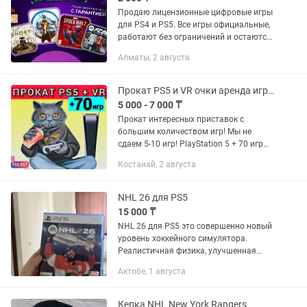
Продаю лицензионные цифровые игры
для PS4 и PS5. Все игры официальные,
работают без ограничений и остаются
у вас навсегда. Подойдут для любой
Алматы, 2 августа
консоли PlayStation. INSAGRAM;
ps4games_kz (отзывы и...
Прокат PS5 и VR очки аренда игры сони джойстик fc26 пс4 пс5 pa4 PlayStation
5 000 - 7 000 ₸
Прокат интересных приставок с
большим количеством игр! Мы не
сдаем 5-10 игр! PlayStation 5 + 70 игр
PlayStation 4 + 25 игр VR очки + 150 игр
Костанай, 2 августа
Виртуальная реальность Meta Quest 3
+ удобное крепление...
NHL 26 для PS5
15 000 ₸
NHL 26 для PS5 это совершенно новый
уровень хоккейного симулятора.
Реалистичная физика, улучшенная
графика и динамичный геймплей
Актобе, 1 августа
делают игру максимально
приближённой к настоящему хоккею.
Продам...
Кепка NHL New York Rangers