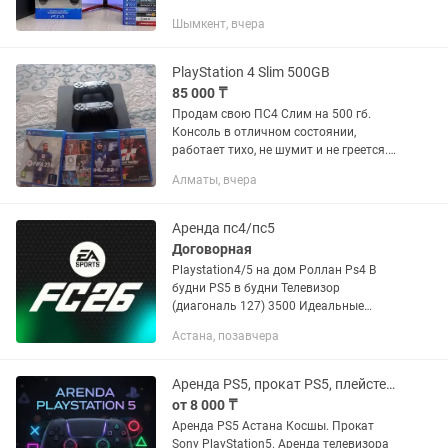
Консоль куплена недавно, полностью
Шымкент, вчера
исправна, не вскрывалась — заводская
пломба на месте....
PlayStation 4 Slim 500GB
85 000 ₸
Продам свою ПС4 Слим на 500 гб.
Консоль в отличном состоянии,
работает тихо, не шумит и не греется.
Не вскрывалась, пломбы на месте. В
Алматы, вчера
комплекте отдаю сразу 2 геймпада
(оба рабочие, стики не ведут) и...
Аренда пс4/пс5
Договорная
Playstation4/5 на дом Роллан Ps4 В
будни PS5 в будни Телевизор
(диагональ 127) 3500 Идеальные
джойстики Быстрая доставка Игры:
Астана, позавчера
FC26 ( НОВИНКА) Fifa 2025 NBA 2k 24
NHL UFS5 Gta 5, Mortal kombat...
Аренда PS5, прокат PS5, плейстейшн 5 аренда, аренда телевизора, TV, тв
от 8 000 ₸
Аренда PS5 Астана Косшы. Прокат
Sony PlayStation5. Аренда телевизора