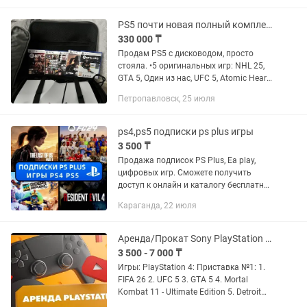
Sony PlayStation 5 и 4....
PS5 почти новая полный комплект !
330 000 ₸
Продам PS5 с дисководом, просто
стояла. •5 оригинальных игр: NHL 25,
GTA 5, Один из нас, UFC 5, Atomic Heart
•2 геймпада: белый и розовый
Петропавловск, 25 июля
(покупался отдельно!) •Станция для
зарядки геймпадов •Плюс...
ps4,ps5 подписки ps plus игры
3 500 ₸
Продажа подписок PS Plus, Ea play,
цифровых игр. Сможете получить
доступ к онлайн и каталогу бесплатных
игр. Благодаря подписке вы сможете
Караганда, 22 июля
продолжить играть по сети со своего
основного профиля в свои...
Аренда/Прокат Sony PlayStation 4 и 5 (PS4/ПС4/PS5/ПС5)
3 500 - 7 000 ₸
Игры: PlayStation 4: Приставка №1: 1.
FIFA 26 2. UFC 5 3. GTA 5 4. Mortal
Kombat 11 - Ultimate Edition 5. Detroit
Become Human 6. TEKKEN 7 - Rematch