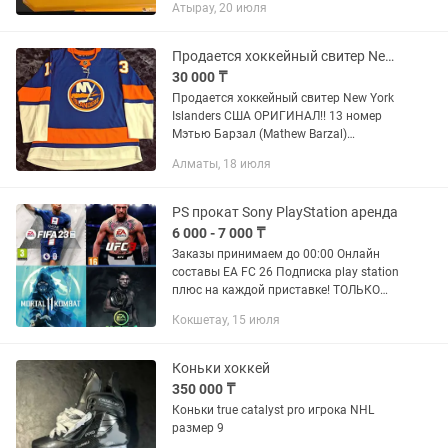
Атырау, 20 июля
Edition 7. NARUTO SHIPPUDEN: Ultimate
Ninja...
Продается хоккейный свитер New York Islanders NHL США ОРИГИНАЛ!!
30 000 ₸
Продается хоккейный свитер New York
Islanders США ОРИГИНАЛ!! 13 номер
Мэтью Барзал (Mathew Barzal)
Центральный нападающий клуба NHL
Алматы, 18 июля
«Нью-Йорк Айлендерс». РАЗМЕР XL
PS прокат Sony PlayStation аренда
6 000 - 7 000 ₸
Заказы принимаем до 00:00 Онлайн
составы EA FC 26 Подписка play station
плюс на каждой приставке! ТОЛЬКО
ОРИГИНАЛЬНЫЕ ГЕЙМПАДЫ! Никаких
Кокшетау, 15 июля
реплик, глючных, залипающих
джойстиков у нас нет. В комплекте...
Коньки хоккей
350 000 ₸
Коньки true catalyst pro игрока NHL
размер 9