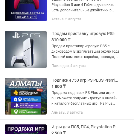
Playstation 5 или 4 Геймпады новые.
Есть дополнительные джойстики в
аренду Комплект приставки: PS5/PS4 +
Астана, 5 августа
2 джойстика. Акционные цены для
постоянных клиентов Цены для...
Продам приставку игровую PS5
310 000 ₸
Продам приставку игровую PS5 с
дисководом В эксплуатации около года
Полный комплект: коробка, провода, 1
беспроводной джойстик, документы,
Павлодар, 4 августа
подставка Куплены подписка на 12
месяцев EA PLAY...
Подписки 750 игр PS PLUS Premium, Extra, Создание аккаунтов, Игры FC25 UFC5
1 800 ₸
Продажа подписок PS Plus или игр и
вы сможете получить доступ к онлайн
и каталогу бесплатных игр ! Ps Plus
ESSENTIAL (обычная) онлайн +игры
Алматы, 3 августа
месяца от Сони PS PLUS Extra (Все
бонусы первой подписки +...
Игры для ПС5, ПС4, Playstation PS4,PS5 ФИФА 26, ГТА, ЮФС
2 500 ₸