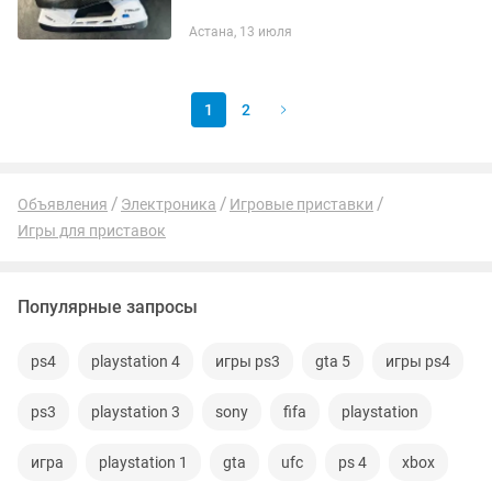
Астана, 13 июля
1
2
Объявления
Электроника
Игровые приставки
Игры для приставок
Популярные запросы
ps4
playstation 4
игры ps3
gta 5
игры ps4
ps3
playstation 3
sony
fifa
playstation
игра
playstation 1
gta
ufc
ps 4
xbox