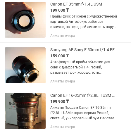
Canon EF 35mm f/1.4L USM
199 000 ₸
Прайм фикс от кэнон с художественной
картинкой Автофокус работает
отлично, на передней линзе есть пару
царапин, которые не влияют на
Алматы, вчера
картинку
Samyang AF Sony E 50mm f/1.4 FE
159 000 ₸
Автофокусный прайм объектив для
сони с диафрагмой 1.4 Резкий,
размывает фон хорошо, есть
небольшая вмятина, не влияющая на
Алматы, вчера
работу Так же есть другие объективы,
смотрите в профиле
Canon EF 16-35mm f/2.8L II USM Идеал
199 900 ₸
Алматы Продам Canon EF 16-35mm
f/2.8L II USM вторая версия Резкий,
светлый, универсальный зум Работает
идеально Полный комплект
Алматы, вчера