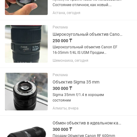
Состояние отличное, как новый.
Идеально подходит для макросъемки:
Астана, сегодня
цветы, насекомые, украшения,
предметная съемка. Увеличение 10×,
фокусировка на расстоянии...
Реклама
Широкоугольный объектив Canon EF 16-35mm f/4L IS USM
250 000 ₸
Широкоугольный объектив Canon EF
16-35mm f/4L IS USM Продам
широкоугольный объектив Canon
Шемонаиха, сегодня
серии L в отличном состоянии. Canon
EF 16-35mm f/4L IS USM. Редко
использовался, с момента покупки 1
Реклама
год.
Объектив Sigma 35 mm
300 000 ₸
Sigma 35mm f/1.4 в хорошем
состоянии
Алматы, вчера
Обмен объектив в идеальном качестве
300 000 ₸
Продам Объектив Canon RF 600mm