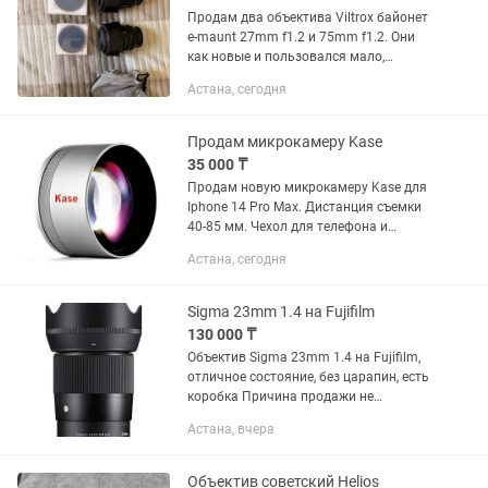
Продам два объектива Viltrox байонет
e-maunt 27mm f1.2 и 75mm f1.2. Они
как новые и пользовался мало,
ходовой тамрон у меня, за каждый
Астана, сегодня
объектив 180к, если оба заберете, то
будет скидка! Коробки и...
Продам микрокамеру Kase
35 000 ₸
Продам новую микрокамеру Kase для
Iphone 14 Pro Max. Дистанция съемки
40-85 мм. Чехол для телефона и
крепление прилагаются
Астана, сегодня
Sigma 23mm 1.4 на Fujifilm
130 000 ₸
Объектив Sigma 23mm 1.4 на Fujifilm,
отличное состояние, без царапин, есть
коробка Причина продажи не
пользуюсь
Астана, вчера
Объектив советский Helios