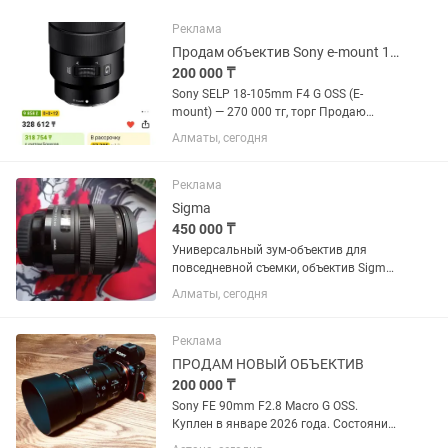
Реклама
Продам объектив Sony e-mount 18-105
200 000 ₸
Sony SELP 18-105mm F4 G OSS (E-
mount) — 270 000 тг, торг Продаю
универсальный объектив Sony 18–105
Алматы, сегодня
F4 G OSS. Отлично подходит для фото и
особенно видео. Постоянная
светосила F4 на всем диапазоне,...
Реклама
Sigma
450 000 ₸
Универсальный зум-объектив для
повседневной съемки, объектив Sigma
24-70mm f/2.8 DG OS HSM с креплением
Алматы, сегодня
Canon EF охватывает полезный
диапазон фокусных расстояний от
широкоугольного до портретного,...
Реклама
ПРОДАМ НОВЫЙ ОБЪЕКТИВ
200 000 ₸
Sony FE 90mm F2.8 Macro G OSS.
Куплен в январе 2026 года. Состояние
практически нового, без царапин и