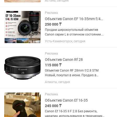
Астана, сегодня
потертостей. Полный комплект:
коробка, документы, чехол, передняя и
задняя крышки. Использовался...
Реклама
Объектив Canon EF 16-35mm f/4L IS USM
250 000 ₸
Продам широкоугольный объектив
Canon серии L в отличном состоянии.
Canon EF 16-35mm f/4L IS USM.
Усть-Каменогорск, сегодня
Отличное состояние, стекла чистые,
грибка и царапин нет. Автофокус и
стабилизация работают идеально....
Реклама
Объектив Canon Rf 28
115 000 ₸
Объектив Canon RF 28mm f/2.8 STM
Новый, покупал в июне. Продаю в
связи ненадобностью.
Алматы, сегодня
Реклама
Объектив Canon Ef 16-35
245 000 ₸
Canon Ef 16-35 II F 2.8 Без ремонта,
царапин, использовался в творческих