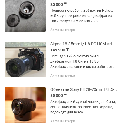
25 000 ₸
Полностью рабочий объектив Helios,
всё в ручном режиме как диафрагма
так и фокус. Сам объектив в
идеальном состоянии, все работает,
Алматы, вчера
без царапин. Стоимость 20000 тенге,
плюс есть Переходник на EOS...
Sigma 18-35mm f/1.8 DC HSM Art для Sony
149 900 ₸
Легендарный объектив зум с
диафрагмой 1.8 Сигма 18-35
Автофокус на сони в видео работает
отлично Без переходника - 150к С
Алматы, вчера
переходником - 240к
Объектив Sony FE 28-70mm f/3.5-5.6 OSS
80 000 ₸
Автофокусный зум объектив для Сони,
есть стабилизатор Работает хорошо,
подойдет для всего
Алматы, вчера