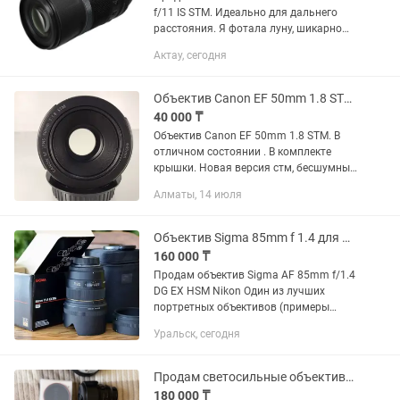
f/11 IS STM. Идеально для дальнего
расстояния. Я фотала луну, шикарно
выходит. Характеристики и фото луны
Актау, сегодня
приложила. Луна получается
отчетливо. Объектив в идеальном...
Объектив Canon EF 50mm 1.8 STM. Портретник
40 000 ₸
Объектив Canon EF 50mm 1.8 STM. В
отличном состоянии . В комплекте
крышки. Новая версия стм, бесшумный
фокус, резкий, удобен для видео и на
Алматы, 14 июля
фото тоже. Светосильный. Цена 40.000
Объектив Sigma 85mm f 1.4 для Nikon (F, EF)
160 000 ₸
Продам объектив Sigma AF 85mm f/1.4
DG EX HSM Nikon Один из лучших
портретных объективов (примеры
фото прикрепил в объявлении). Резкий,
Уральск, сегодня
светосильный с красивым рисунком
боке. Подходит как для...
Продам светосильные объективы Viltrox
180 000 ₸