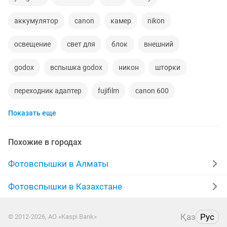
аккумулятор
canon
камер
nikon
освещение
свет для
блок
внешний
godox
вспышка godox
никон
шторки
переходник адаптер
fujifilm
canon 600
Показать еще
кольцевая лампа
canon 8
стоит
canon 6
фотосъемка
видео
фотостудии
ведущие
Похожие в городах
mark
светодиодное освещение
nikon объективы
Фотовспышки в Алматы
canon eos
фотоаппараты
питание
canon 7
Фотовспышки в Казахстане
видео фото
светодиодный осветитель
Қаз
Рус
© 2012-2026, АО «Kaspi Bank»