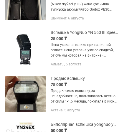
(Nikon жүйесі үшін) және қосымша
түпнұсқа аккумулятор Godox VB30
жиынтығымен. Жағдайы: Жұмысы өте
Шымкент, 6 августа
жақсы, мінсіз атқарады. Лампасы
ауыстырылған (оригинал тетікпен...
Вспышка YongNuo YN 560 III Speedlite Рассрочка Магазин Red Geek
25 000 ₸
Цена указана только при наличной
оплате. цена указана уже со скидкой,
от суммы которая на витрине •
Рассрочка 0-0-12 • Официальная
Алматы, 5 августа
Гарантия -30 дней • Вспышка YongNuo
YN 560 III Speedlite • Доставка...
Продаю вспышку
75 000 ₸
Продаю свою вспышку, за
ненадобностью, пользовалась честно
от силы 1-1.5 месяца, покупала в июне,
даже гарантийный талон еще есть. В
Астана, 5 августа
идеальном состоянии Я уже не
провожу съемки, где нужна вспышка
и...
Биполярная вспышка yongnuo yn24ex
50 000 ₸