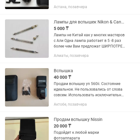
синхронизатором. Работают от
Астана, позавчера
пальчиковых батареек. Бонусом отдам
складной софтбокс для съемки
профессиональных...
Лампы для вспышек Nikon & Canon Лампы не Китай
5 000 ₸
Лампы не Китай как у многих мастеров
с Али Одна лампа работает в 5 -8 раз
более чем Вам предложат ШИРПОТРЕБ
Распродажа Остатка с сервиса
Алматы, позавчера
Отправка в регионы Nikon SB600, Nikon
SB700, Nikon SB800...
Вспышка
40 000 ₸
Продам вспышку yn 560ii. Состояние
идеальное. Не пользовались от слова
совсем. Использовать исключительно
аккумуляторные батарейки (в
Актобе, позавчера
комплект не поставляю). В общем
останетесь довольны качеством.
Продам вспышку Nissin
20 000 ₸
Подойдет к любой марки
фотоаппарата