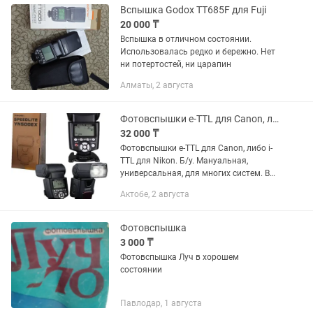
Вспышка Godox TT685F для Fuji
20 000 ₸
Вспышка в отличном состоянии.
Использовалась редко и бережно. Нет
ни потертостей, ни царапин
Алматы, 2 августа
Фотовспышки e-TTL для Canon, либо i-TTL для Nikon. Б/у
32 000 ₸
Фотовспышки e-TTL для Canon, либо i-
TTL для Nikon. Б/у. Мануальная,
универсальная, для многих систем. В
мягком чехле. Либо макро вспышка,
Актобе, 2 августа
оригинал Nikon. Цены разные.
Фотовспышка
3 000 ₸
Фотовспышка Луч в хорошем
состоянии
Павлодар, 1 августа