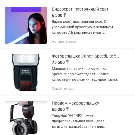
Видеосвет, постоянный свет
6 500 ₸
Видео свет , постоянный свет, С
увеличенной яркостью В отличном
качестве ;) В комплекте пульт
дистанционного управления У нас
Астана, вчера
интернет- магазин ;)
Фотовспышка Canon SpeedLite 580EX II
75 500 ₸
Мощная портативная вспышка
Speedlite поможет сделать более
качественные снимки. Ведущее число
58 и полностью автоматический
Семей, вчера
экспозамер E-TTL II обеспечивают
достаточную мощность и
оптимальную...
Продам макровспышку
60 000 ₸
YongNuo YN-14EX II — это
профессиональная кольцевая
вспышка, разработанная для
макросъемки и портретной