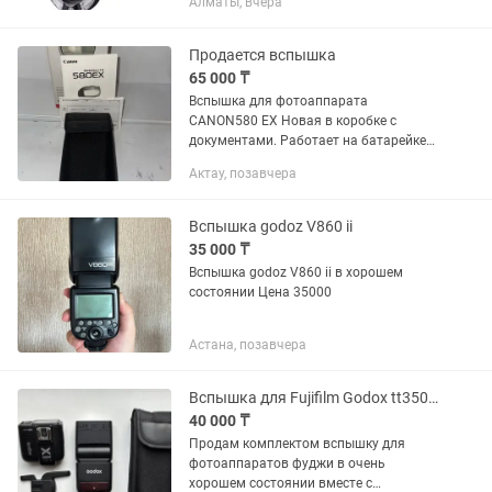
Алматы, вчера
фотографии, обеспечивающая
равномерное освещение и высокую
детализацию снимков. Независимая...
Продается вспышка
65 000 ₸
Вспышка для фотоаппарата
CANON580 EX Новая в коробке с
документами. Работает на батарейке
АА Напишите
Актау, позавчера
Вспышка godoz V860 ii
35 000 ₸
Вспышка godoz V860 ii в хорошем
состоянии Цена 35000
Астана, позавчера
Вспышка для Fujifilm Godox tt350 с синхронизатором x1tf
40 000 ₸
Продам комплектом вспышку для
фотоаппаратов фуджи в очень
хорошем состоянии вместе с