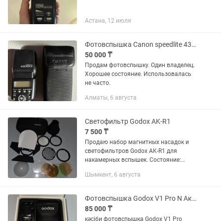
Астана, 12 июля
Фотовспышка Canon speedlite 430ex ii
50 000 ₸
Продам фотовспышку. Один владелец.
Хорошее состояние. Использовалась
не часто.
Алматы, 6 августа
Светофильтр Godox AK-R1
7 500 ₸
Продаю набор магнитных насадок и
светофильтров Godox AK-R1 для
накамерных вспышек. Состояние:
Хорошее, все основные элементы в
Шымкент, 6 августа
рабочем состоянии. Комплект:
Включает в себя шторку, соты
(сотовый...
Фотовспышка Godox V1 Pro N Аккумулятор Godox VB30
85 000 ₸
кәсіби фотовспышка Godox V1 Pro