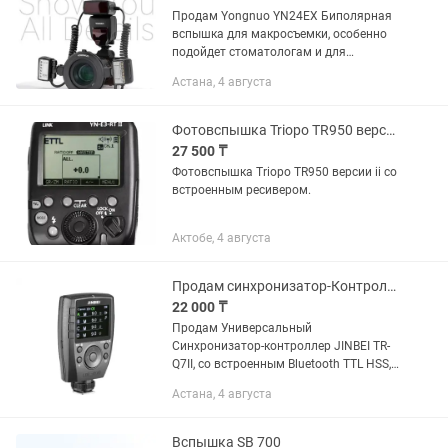
Продам Yongnuo YN24EX Биполярная
вспышка для макросъемки, особенно
подойдет стоматологам и для
предметной съемки Приобреталось на
Астана, 4 августа
каспи кз Состояние отличное,
пользовались буквально пару...
Фотовспышка Triopo TR950 версии ii со встроенным ресивером.
27 500 ₸
Фотовспышка Triopo TR950 версии ii со
встроенным ресивером.
Актобе, 4 августа
Продам синхронизатор-Контролер JINBEI TR-Q7II Bluetooth TTL HSS
22 000 ₸
Продам Универсальный
Синхронизатор-контроллер JINBEI TR-
Q7II, со встроенным Bluetooth TTL HSS,
подходит для всех марок камер - в
Астана, 4 августа
количестве - 1 штука Контроллер
JINBEI TR-Q7II Bluetooth TTL HSS -...
Вспышка SB 700