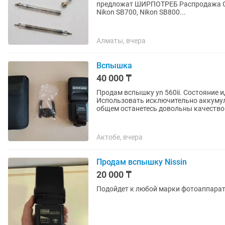
предложат ШИРПОТРЕБ Распродажа Остатка с сервиса Отпра
Nikon SB700, Nikon SB800...
Алматы, вчера
Вспышка
40 000 ₸
Продам вспышку yn 560ii. Состояние и
Использовать исключительно аккумул
общем останетесь довольны качество
Актобе, вчера
Продам вспышку Nissin
20 000 ₸
Подойдет к любой марки фотоаппара