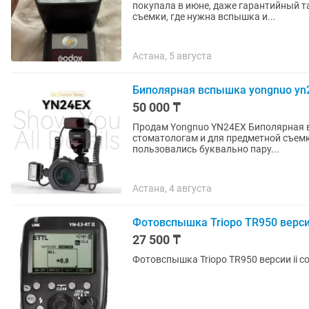
покупала в июне, даже гарантийный талон еще 
съемки, где нужна вспышка и...
Астана, 5 августа
Биполярная вспышка yongnuo yn
50 000 ₸
Продам Yongnuo YN24EX Биполярная вспышка для макросъемки, особенно подойдет
стоматологам и для предметной съемки Приобреталось на каспи кз Состояние отли
пользовались буквально пару...
Астана, 4 августа
Фотовспышка Triopo TR950 верси
27 500 ₸
Фотовспышка Triopo TR950 версии ii 