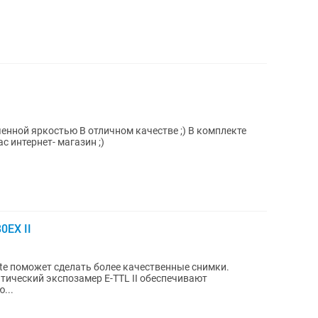
истанционного управления У нас интернет- магазин ;)
0EX II
te поможет сделать более качественные снимки.
тический экспозамер E-TTL II обеспечивают
...