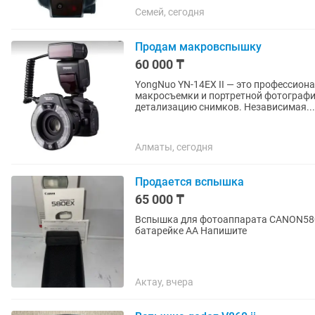
Семей, сегодня
Продам макровспышку
60 000 ₸
YongNuo YN-14EX II — это профессион
макросъемки и портретной фотограф
детализацию снимков. Независимая...
Алматы, сегодня
Продается вспышка
65 000 ₸
Вспышка для фотоаппарата CANON580 
батарейке АА Напишите
Актау, вчера