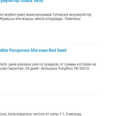
кумулятор Godox VB30
kon жүйесі үшін) және қосымша түпнұсқа аккумулятор
Жұмысы өте жақсы, мінсіз атқарады. Лампасы
dlite Рассрочка Магазин Red Geek
ате. цена указана уже со скидкой, от суммы которая на
ью, пользовалась честно от силы 1-1.5 месяца,