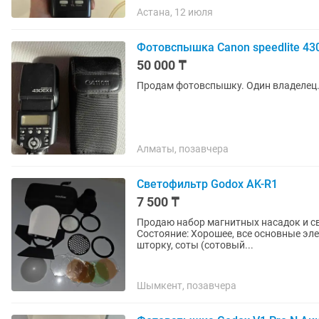
Астана, 12 июля
Фотовспышка Canon speedlite 430
50 000 ₸
Продам фотовспышку. Один владелец. 
Алматы, позавчера
Светофильтр Godox AK-R1
7 500 ₸
Продаю набор магнитных насадок и с
Состояние: Хорошее, все основные эл
шторку, соты (сотовый...
Шымкент, позавчера