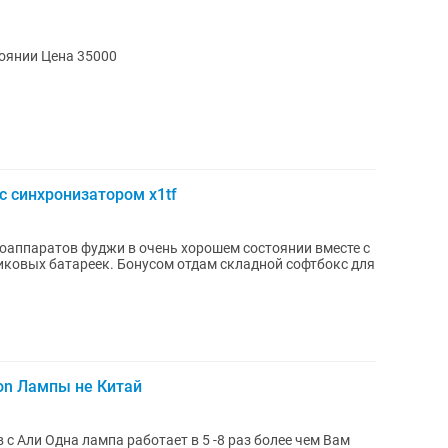
Вспышка godoz V860 ii в хорошем состоянии Цена 35000
 с синхронизатором x1tf
аппаратов фуджи в очень хорошем состоянии вместе с
иковых батареек. Бонусом отдам складной софтбокс для
on Лампы не Китай
 с Али Одна лампа работает в 5 -8 раз более чем Вам