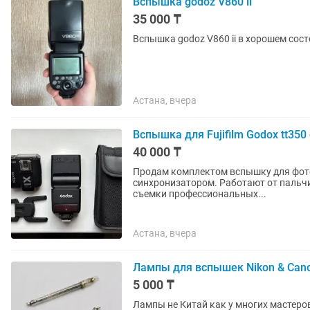
Вспышка godoz V860 ii
35 000 ₸
Астана, вчера
Вспышка для Fujifilm Godox tt350
40 000 ₸
Продам комплектом вспышку для фото
синхронизатором. Работают от пальч
съемки профессиональных...
Астана, вчера
Лампы для вспышек Nikon & Can
5 000 ₸
Лампы не Китай как у многих мастеров