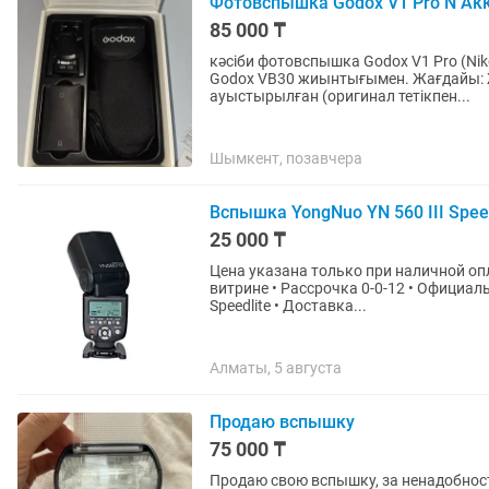
Фотовспышка Godox V1 Pro N Ак
85 000 ₸
кәсіби фотовспышка Godox V1 Pro (Ni
Godox VB30 жиынтығымен. Жағдайы: 
ауыстырылған (оригинал тетікпен...
Шымкент, позавчера
Вспышка YongNuo YN 560 III Spee
25 000 ₸
Цена указана только при наличной опл
витрине • Рассрочка 0-0-12 • Официальная Гарантия -30 дней • Вспышка YongNuo YN 560 III
Speedlite • Доставка...
Алматы, 5 августа
Продаю вспышку
75 000 ₸
Продаю свою вспышку, за ненадобност