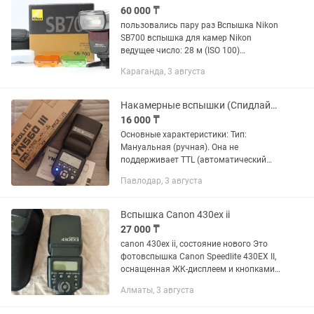
60 000 ₸
пользовались пару раз Вспышка Nikon
SB700 вспышка для камер Nikon
ведущее число: 28 м (ISO 100)
поддержка режимов i-TTL поворотная
Караганда, 3 августа
головка выбор угла освещения: авто,
ручной встроенный дисплей вес:...
Накамерные вспышки (Спидлайты)
16 000 ₸
Основные характеристики: Тип:
Мануальная (ручная). Она не
поддерживает TTL (автоматический
замер экспозиции). Мощность
Павлодар, 3 августа
импульса нужно выставлять вручную
кнопками на самой вспышке.
Встроенный...
Вспышка Canon 430ex ii
27 000 ₸
canon 430ex ii, состояние нового Это
фотовспышка Canon Speedlite 430EX II,
оснащенная ЖК-дисплеем и кнопками
управления на задней
Алматы, 3 августа
панели.Устройство предназначено для
использования с цифровыми...