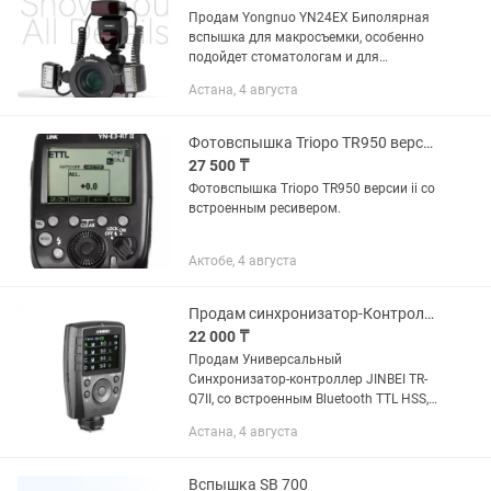
Продам Yongnuo YN24EX Биполярная
вспышка для макросъемки, особенно
подойдет стоматологам и для
предметной съемки Приобреталось на
Астана, 4 августа
каспи кз Состояние отличное,
пользовались буквально пару...
Фотовспышка Triopo TR950 версии ii со встроенным ресивером.
27 500 ₸
Фотовспышка Triopo TR950 версии ii со
встроенным ресивером.
Актобе, 4 августа
Продам синхронизатор-Контролер JINBEI TR-Q7II Bluetooth TTL HSS
22 000 ₸
Продам Универсальный
Синхронизатор-контроллер JINBEI TR-
Q7II, со встроенным Bluetooth TTL HSS,
подходит для всех марок камер - в
Астана, 4 августа
количестве - 1 штука Контроллер
JINBEI TR-Q7II Bluetooth TTL HSS -...
Вспышка SB 700