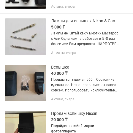
синхронизатором. Работают от
Астана, вчера
пальчиковых батареек. Бонусом отдам
складной софтбокс для съемки
профессиональных...
Лампы для вспышек Nikon & Canon Лампы не Китай
5 000 ₸
Лампы не Китай как у многих мастеров
с Али Одна лампа работает в 5 -8 раз
более чем Вам предложат ШИРПОТРЕБ
Распродажа Остатка с сервиса
Алматы, вчера
Отправка в регионы Nikon SB600, Nikon
SB700, Nikon SB800...
Вспышка
40 000 ₸
Продам вспышку yn 560ii. Состояние
идеальное. Не пользовались от слова
совсем. Использовать исключительно
аккумуляторные батарейки (в
Актобе, вчера
комплект не поставляю). В общем
останетесь довольны качеством.
Продам вспышку Nissin
20 000 ₸
Подойдет к любой марки
фотоаппарата