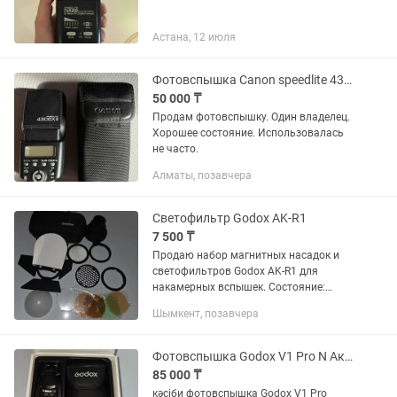
Астана, 12 июля
Фотовспышка Canon speedlite 430ex ii
50 000 ₸
Продам фотовспышку. Один владелец.
Хорошее состояние. Использовалась
не часто.
Алматы, позавчера
Светофильтр Godox AK-R1
7 500 ₸
Продаю набор магнитных насадок и
светофильтров Godox AK-R1 для
накамерных вспышек. Состояние:
Хорошее, все основные элементы в
Шымкент, позавчера
рабочем состоянии. Комплект:
Включает в себя шторку, соты
(сотовый...
Фотовспышка Godox V1 Pro N Аккумулятор Godox VB30
85 000 ₸
кәсіби фотовспышка Godox V1 Pro