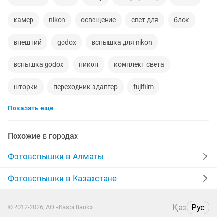
камер
nikon
освещение
свет для
блок
внешний
godox
вспышка для nikon
вспышка godox
никон
комплект света
шторки
переходник адаптер
fujifilm
Показать еще
canon 600
кольцевая лампа
canon 8
стоит
canon 6
фотосъемка
видео
фотостудии
Похожие в городах
ведущие
mark
светодиодное освещение
Фотовспышки в Алматы
nikon объективы
canon eos
фотоаппараты
Фотовспышки в Казахстане
питание
canon 7
видео фото
Қаз
Рус
© 2012-2026, АО «Kaspi Bank»