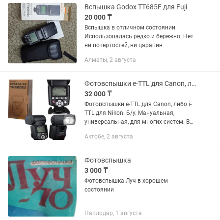
Вспышка Godox TT685F для Fuji
20 000 ₸
Вспышка в отличном состоянии.
Использовалась редко и бережно. Нет
ни потертостей, ни царапин
Алматы, 2 августа
Фотовспышки e-TTL для Canon, либо i-TTL для Nikon. Б/у
32 000 ₸
Фотовспышки e-TTL для Canon, либо i-
TTL для Nikon. Б/у. Мануальная,
универсальная, для многих систем. В
мягком чехле. Либо макро вспышка,
Актобе, 2 августа
оригинал Nikon. Цены разные.
Фотовспышка
3 000 ₸
Фотовспышка Луч в хорошем
состоянии
Павлодар, 1 августа