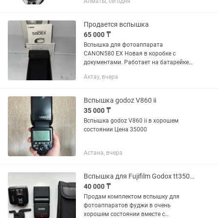
Алматы, сегодня
фотографии, обеспечивающая
равномерное освещение и высокую
детализацию снимков. Независимая...
Продается вспышка
65 000 ₸
Вспышка для фотоаппарата
CANON580 EX Новая в коробке с
документами. Работает на батарейке
АА Напишите
Актау, вчера
Вспышка godoz V860 ii
35 000 ₸
Вспышка godoz V860 ii в хорошем
состоянии Цена 35000
Астана, вчера
Вспышка для Fujifilm Godox tt350 с синхронизатором x1tf
40 000 ₸
Продам комплектом вспышку для
фотоаппаратов фуджи в очень
хорошем состоянии вместе с