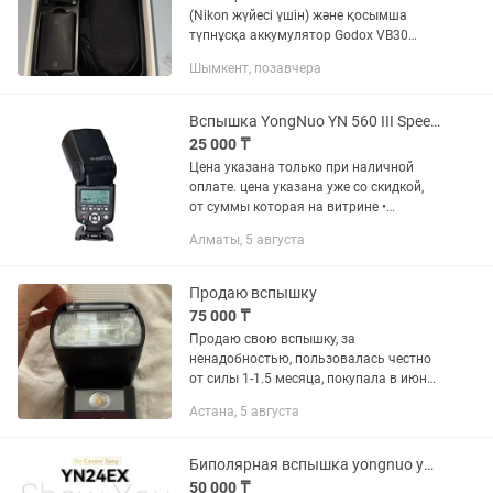
(Nikon жүйесі үшін) және қосымша
түпнұсқа аккумулятор Godox VB30
жиынтығымен. Жағдайы: Жұмысы өте
Шымкент, позавчера
жақсы, мінсіз атқарады. Лампасы
ауыстырылған (оригинал тетікпен...
Вспышка YongNuo YN 560 III Speedlite Рассрочка Магазин Red Geek
25 000 ₸
Цена указана только при наличной
оплате. цена указана уже со скидкой,
от суммы которая на витрине •
Рассрочка 0-0-12 • Официальная
Алматы, 5 августа
Гарантия -30 дней • Вспышка YongNuo
YN 560 III Speedlite • Доставка...
Продаю вспышку
75 000 ₸
Продаю свою вспышку, за
ненадобностью, пользовалась честно
от силы 1-1.5 месяца, покупала в июне,
даже гарантийный талон еще есть. В
Астана, 5 августа
идеальном состоянии Я уже не
провожу съемки, где нужна вспышка
и...
Биполярная вспышка yongnuo yn24ex
50 000 ₸