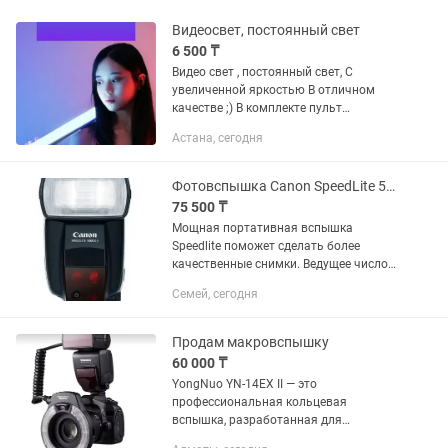
Видеосвет, постоянный свет
6 500 ₸
Видео свет , постоянный свет, С
увеличенной яркостью В отличном
качестве ;) В комплекте пульт
дистанционного управления У нас
Астана, сегодня
интернет- магазин ;)
Фотовспышка Canon SpeedLite 580EX II
75 500 ₸
Мощная портативная вспышка
Speedlite поможет сделать более
качественные снимки. Ведущее число
58 и полностью автоматический
Семей, сегодня
экспозамер E-TTL II обеспечивают
достаточную мощность и
оптимальную...
Продам макровспышку
60 000 ₸
YongNuo YN-14EX II — это
профессиональная кольцевая
вспышка, разработанная для
макросъемки и портретной