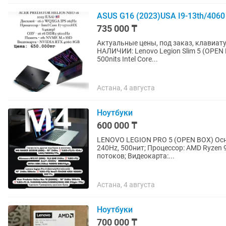
ASUS G16 (2023)USA I9-13th/4060
735 000 ₸
Актуальные цены, под заказ, клавиату
НАЛИЧИИ: Lenovo Legion Slim 5 (OPEN BOX) 16.0 WQXGA (2K) IPS (240HZ Не путать с 165hz)
500nits Intel Core...
Астана, 4 августа
Ноутбуки
600 000 ₸
LENOVO LEGION PRO 5 (OPEN BOX) Основные характеристики: Дисплей: "16" WQXGA 2K IPS,
240Hz, 500нит; Процессор: AMD Ryzen 9-
потоков; Видеокарта:...
Астана, 4 августа
Ноутбуки
700 000 ₸