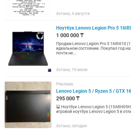
Астана, 4 августа
Ноутбук Lenovo Legion Pro 5 16IR
1 000 000 ₸
Продам Lenovo Legion Pro 5 16IRX10 (16”, 32 ГБ RAM, SSD 1
идеальном состоянии. Покупал год назад для работы в дизайнерских программах, но в итоге
почти не...
Астана, 19 июля
Реклама
Lenovo Legion 5 / Ryzen 5 / GTX 1
295 000 ₸
💻 Ноутбук Lenovo Legion 5 (15ARH05H) + ори
игровой ноутбук Lenovo Legion 5 в от
бережное обращение. 🔹...
Астана, сегодня