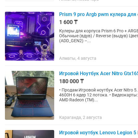
Prism 9 pro Argb pwm кулера для
1 600 ₸
Кулеры для корпуса Prism 6 Pro + ARGB хаб с пультом! Кулеры 
Обычные (вдув) / Reverse (выдув) Цвет: черный / белый 4-pin PWM (12V DC) 5V 3-pin ARGB
(ADD_GEN2) –...
Алматы, 4 августа
Игровой Ноутбук Acer Nitro Gtx16
180 000 ₸
• Продам Игровой ноутбук Acer Nitro 5. Характеристики ноутбука: • Процессор: Amd Ryzen 
4600H 6 ядер 12 потока. • Видеокарты: 1. Дискретная Nvidia Geforce GTX 1650TI. 2. Встройка
AMD Radeon (TM)...
Караганда, 2 августа
Игровой ноутбук Lenovo Legion 5 