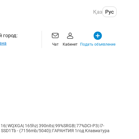
Қаз
Рус
 город:
ана
Чат
Кабинет
Подать объявление
6| WQXGA| 165hz| 390nits| 99%SRGB| 77%DCI-P3| i7-
mb/5040)| ГАРАНТИЯ 1год Клавиатура