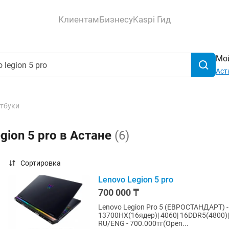
Клиентам
Бизнесу
Kaspi Гид
Мой
Аст
тбуки
gion 5 pro в Астане
(6)
Сортировка
Lenovo Legion 5 pro
700 000 ₸
Lenovo Legion Pro 5 (ЕВРОСТАНДАРТ) - 1
13700HX(16ядер)| 4060| 16DDR5(4800)| SSD1Tb - (7156
RU/ENG - 700.000тг(Open...