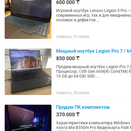
600 000 ₸
Игровой ноутбук Lenovo Legion 5 Pro 
современных игр, так и для ежедневных задач. Состояние: практическ
поломок и дефектов....
Алматы, 31 июля
Мощный ноутбук Legion Pro 7 / 64 g
850 000 ₸
Продам мощный ноутбук Legion Pro 7 (16IRX8 - Type 82
Процессор: 13th Gen Intel(R) Core(TM) i9-13900HX (2.20 GHz)
16 GB до 64 GB) SSD:...
Алматы, 30 июля
Продам ПК комплектом
370 000 ₸
Характеристики компьютера Windows 11 Home Процессор Ryzen 5 5600 6/12 Материнская
плата Msi B550m Pro Видеокарта Palit RTX 3050 8gb Оперативная па