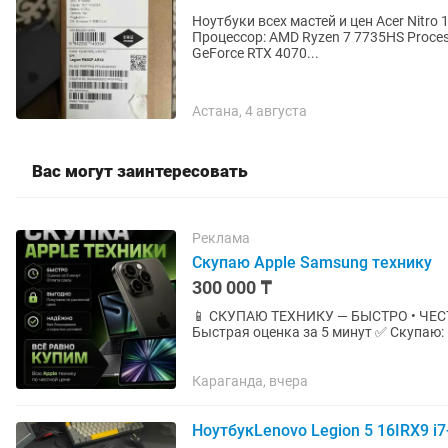
Ноутбуки всех мастей и цен Acer Nitro 16 (USA) Дисплей: 16.0" WQXGA (2560 x 1600) IPS
Процессор: AMD Ryzen 7 7735HS Proces
GeForce RTX 4070...
Астана, 4 августа
Вас могут заинтересовать
Реклама
Скупаю Apple Samsung технику
300 000 ₸
📱 СКУПАЮ ТЕХНИКУ — БЫСТРО • ЧЕСТНО • ДОРОГО Покупаю техн
Быстрая оценка за 5 минут ✅ Скупаю: • iPhone • Samsung • MacBook • iPad • Игровые ноутбуки
📱 iPhone Все модели от...
Караганда, вчера
НоутбукLenovo Legion 5 16IRX9 