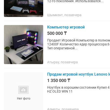
12-го поколения. Использовался...
Шымкент, позавчера
Компьютер игровой
500 000 ₸
Продает Игровой Компьютер в полном к
12400F Количество ядер процессора:6
Тип оперативной...
Атырау, позавчера
Продам игровой ноутбук Lenovo le
1 350 000 ₸
Ноутбук в хорошем состоянии Купил 4 месяц назад RTX 5070TI ULTRA CORE 9 275HX 1 TB 165
HZ OLED WIN 11
Алматы, позавчера