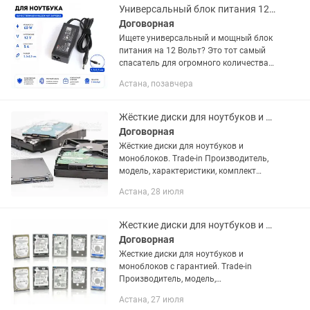
продажей показать что...
Универсальный блок питания 12V 5A 60W 5.5х2.5 мм для мониторов и техники
Договорная
Ищете универсальный и мощный блок
питания на 12 Вольт? Это тот самый
спасатель для огромного количества
вашей техники! Надежный адаптер
Астана, позавчера
выдает честные 60W (5 Ампер), не
перегревается под нагрузкой и...
Жёсткие диски для ноутбуков и моноблоков.
Договорная
Жёсткие диски для ноутбуков и
моноблоков. Trade-in Производитель,
модель, характеристики, комплект
поставки и внешний вид данного
Астана, 28 июля
товара могут отличаться от указанных
в объявлении. В наличии и на...
Жесткие диски для ноутбуков и моноблоков с гарантией.
Договорная
Жесткие диски для ноутбуков и
моноблоков с гарантией. Trade-in
Производитель, модель,
характеристики, комплект поставки и
Астана, 27 июля
внешний вид данного товара могут