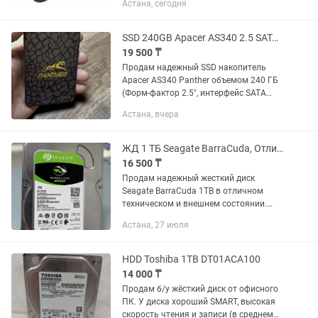
Астана, сегодня
стоят на ВБ 1200 тенге. Запчасти для
компьютера Кабель для жёсткого...
SSD 240GB Apacer AS340 2.5 SATA III Отличное состояние - почти новый
19 500 ₸
Продам надежный SSD накопитель
Apacer AS340 Panther объемом 240 ГБ
(Форм-фактор 2.5", интерфейс SATA
6Gb/s). Характеристики и техническое
Астана, вчера
состояние: - Объем: 240 GB - Интерфейс:
SATA III (6 Gb/s) -...
ЖД 1 ТБ Seagate BarraCuda, Отличное состояние Гарантия
16 500 ₸
Продам надежный жесткий диск
Seagate BarraCuda 1TB в отличном
техническом и внешнем состоянии.
Подходит для стационарных ПК,
Астана, 27 июля
домашних серверов или в качестве
дополнительного хранилища под игры,
фото...
HDD Toshiba 1TB DT01ACA100
14 000 ₸
Продам б/у жёсткий диск от офисного
ПК. У диска хороший SMART, высокая
скорость чтения и записи (в среднем