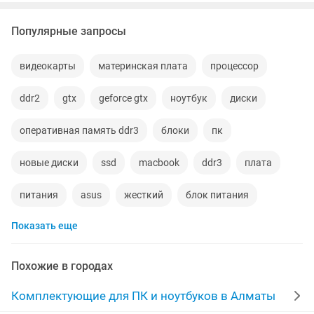
Популярные запросы
видеокарты
материнская плата
процессор
ddr2
gtx
geforce gtx
ноутбук
диски
оперативная память ddr3
блоки
пк
новые диски
ssd
macbook
ddr3
плата
питания
asus
жесткий
блок питания
Показать еще
переходник
видеокарта
кабель
корпус
acer
зарядное устройство
шнур
lenovo
Похожие в городах
батарея
ноутбуки новые
macbook pro
vga
Комплектующие для ПК и ноутбуков в Алматы