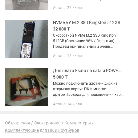
150 и 120 мб/с соответственно), нет
Астана, 27 июля
битых или переписанных секторов.
Любые проверки на ваш...
NVMe БУ M.2 SSD Kingston 512GB Есть гарантия!
32 000 ₸
Скоростной NVMe M.2 SSD Kingston
512GB (Состояние 98% / Гарантия)
Продаем оригинальный и очень
надежный твердотельный накопитель
Астана, 15 июля
Kingston (модель OM8PCP3512F-AA)
объемом 512 ГБ. Это быстрый NVMe-
диск...
Доп плата Esata на sata и POWER питание
5 000 ₸
Можно подключить жесткий диск не
открывая корпус ПК и многое
другое.Провода для подключения хард
диска есть в продаже у меня.ЗВОНИТЕ
Астана, 14 июля
Объявления
Электроника
Компьютеры
Комплектующие для ПК и ноутбуков