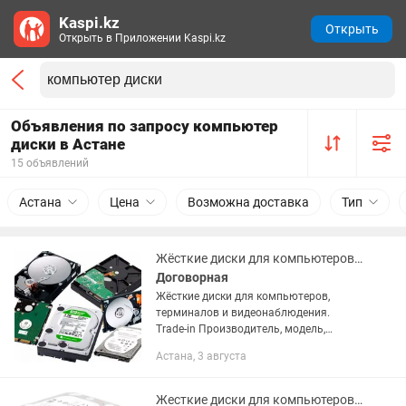
Kaspi.kz
Открыть
Открыть в Приложении Kaspi.kz
Объявления по запросу компьютер
диски в Астане
15 объявлений
Астана
Цена
Возможна доставка
Тип
Жёсткие диски для компьютеров, терминалов и видеонаблюдения.
Договорная
Жёсткие диски для компьютеров,
терминалов и видеонаблюдения.
Trade-in Производитель, модель,
характеристики, комплект поставки и
Астана, 3 августа
внешний вид данного товара могут
отличаться от указанных в...
Жесткие диски для компьютеров, терминалов и видеонаблюдения с гарантией.