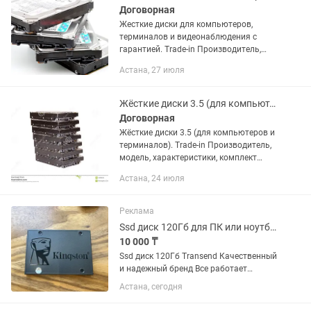
Договорная
Жесткие диски для компьютеров,
терминалов и видеонаблюдения с
гарантией. Trade-in Производитель,
модель, характеристики, комплект
Астана, 27 июля
поставки и внешний вид данного
товара могут отличаться от
указанных...
Жёсткие диски 3.5 (для компьютеров и терминалов).
Договорная
Жёсткие диски 3.5 (для компьютеров и
терминалов). Trade-in Производитель,
модель, характеристики, комплект
поставки и внешний вид данного
Астана, 24 июля
товара могут отличаться от указанных
в объявлении. В...
Реклама
Ssd диск 120Гб для ПК или ноутбука
10 000 ₸
Ssd диск 120Гб Transend Качественный
и надежный бренд Все работает
Подойдёт для ПК или ноутбука С ним
Астана, сегодня
компьютер будет работать намного
быстрее чем с hdd диском Могу перед