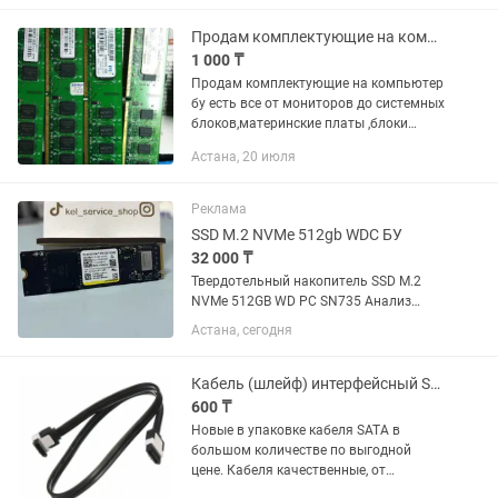
отличаться от указанных в
объявлении. В...
Продам комплектующие на компьютер
1 000 ₸
Продам комплектующие на компьютер
бу есть все от мониторов до системных
блоков,материнские платы ,блоки
питания ,озу,кулера,жосткие диски и,т,д,
Астана, 20 июля
пишите фото скину не дорого
Реклама
SSD M.2 NVMe 512gb WDC БУ
32 000 ₸
Твердотельный накопитель SSD M.2
NVMe 512GB WD PC SN735 Анализ
(CrystalDiskInfo): - Здоровье: 97% —
Астана, сегодня
состояние отличнейшее. - Износ:
записано 22 ТБ (ресурс огромный). -
Наработка: 9222 часа. -...
Кабель (шлейф) интерфейсный SATA 6G, разъем угловой с защелкой, новые
600 ₸
Новые в упаковке кабеля SATA в
большом количестве по выгодной
цене. Кабеля качественные, от
компании ASUS, такие новые кабеля