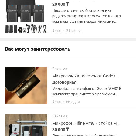
20 000 ₸
Продам отличную беспроводную
радиосистему Boya BY-WM4 Pro-K2. Это
комплект с двумя передатчиками и
одним приемником. Идеально
Астана, 31 июля
подходит для записи интервью,
подкастов, блогов в...
Вас могут заинтересовать
Реклама
Микрофон на телефон от Godox WES2 с разъемом Type-C
Договорная
Микрофон на телефон от Godox WES2 В
комплекте трансмиттер с разъёмом
Type-C, микрофон 1 шт, пуховка от
Астана, сегодня
ветра, провод Type-C для съёмки в
прямом эфире, кейс. В отличном
состоянии, легкий в соединении!
Реклама
Микрофон Fifine Am8 и стойка микрофона VAC BM88
30 000 ₸