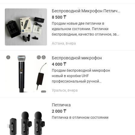
озвучки видео, подкастов и...
Беспроводной Микрофон Петличка К11
8 500 ₸
Продам новые две петлички в
идеальном состоянии. Петлички
беспроводные, качество отличное, звук
хороший. Микрофон К11 подходит на
Астана, вчера
iPhone 15 также подходит на другие
смартфоны с портам USB Type С. При...
Беспроводной микрофон
4 000 ₸
Продам беспроводной микрофон
новый в коробке UHF
профессиональный ручной
динамический микрофон для караоке с
Уральск, вчера
приёмником и усилителем и РА
системы аудио адаптерный кабель
Петличка
2 000 ₸
Петличка в отличном состоянии