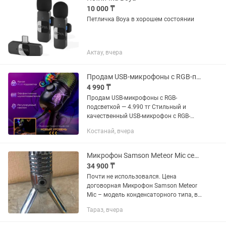
10 000 ₸
Петличка Boya в хорошем состоянии
Актау, вчера
Продам USB-микрофоны с RGB-подсветкой
4 990 ₸
Продам USB-микрофоны с RGB-
подсветкой — 4.990 тг Стильный и
качественный USB-микрофон с RGB-
подсветкой отлично подойдёт для: •
Костанай, вчера
онлайн-игр и стримов • общения в
Discord, , Zoom и TeamSpeak • YouTube,...
Микрофон Samson Meteor Mic серебристый
34 900 ₸
Почти не использовался. Цена
договорная Микрофон Samson Meteor
Mic – модель конденсаторного типа, в
основе которой используется
Тараз, вчера
электрический заряд между статичной
и подвижной пластиной, которая под...