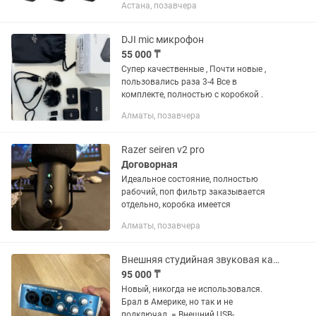
Астана, позавчера
DJI mic микрофон
55 000 ₸
Супер качественные , Почти новые ,
пользовались раза 3-4 Все в
комплекте, полностью с коробкой .
Алматы, позавчера
Razer seiren v2 pro
Договорная
Идеальное состояние, полностью
рабочий, поп фильтр заказывается
отдельно, коробка имеется
Алматы, позавчера
Внешняя студийная звуковая карта PreSonus AudioBox USB 96
95 000 ₸
Новый, никогда не использовался.
Брал в Америке, но так и не
подключал. = Внешний USB-