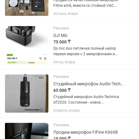
Продается качественный микрофон
Fifine am8, вместе со стойкой VAC
BM88 Вся комплектация микрофона
Астана, вчера
присутствует, документы, коробка,
основная стойка, шнуры Микрофон
работает идеально, состояние все...
Реклама
DJI Mic
75 000 ₸
Dji mic duo петличка полный набор
первая версия с 2 микрофонами и
полным набором
Актау, вчера
Реклама
Студийный микрофон Audio-Technica AT2020
65 000 ₸
Студийный микрофон Audio-Technica
AT2020. Состояние - новое.
Практически не использовался. В
Алматы, вчера
комплекте коробка, микрофон,
крепление для стойки, микрофонный
кабель XLR. В нагрузку бесплатно
Реклама
отдам...
Продам микрофон FiFine K669B
15 000 ₸