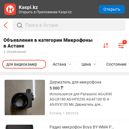
Kaspi.kz
Открыть
Открыть в Приложении Kaspi.kz
Объявления в категории Микрофоны
1
в Астане
2 объявления
для видеокамер
Астана
Цена
Состояние
Держатель для микрофона
5 000 ₸
Используется для Panasonic AG-UX90
AG-UX180 AG-HPX250 AG-AF100 ID A
AG-DVX100 Mic Держатель для
микрофона с фиксированным
Астана, 1 августа
кронштейном
Радио микрофон Boya BY-WM4 PRO-K2