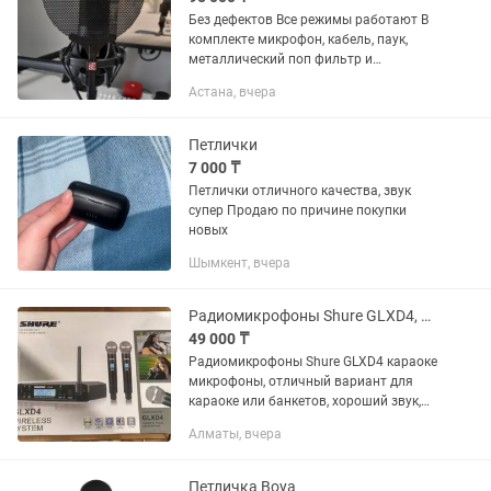
Без дефектов Все режимы работают В
комплекте микрофон, кабель, паук,
металлический поп фильтр и
акустический экран XTUGA Burner 5
Астана, вчера
Цена за всё 95.000 тг Если по
отдельности: sE Electronics X1 S...
Петлички
7 000 ₸
Петлички отличного качества, звук
супер Продаю по причине покупки
новых
Шымкент, вчера
Радиомикрофоны Shure GLXD4, караоке микрофоны
49 000 ₸
Радиомикрофоны Shure GLXD4 караоке
микрофоны, отличный вариант для
караоке или банкетов, хороший звук,
200 каналов, на пальчиковых
Алматы, вчера
батарейках
Петличка Boya