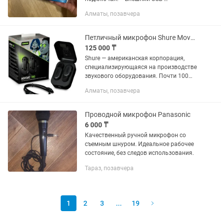
аудиоинтерфейс. АЦП-ЦАП – 24 бит/96
Алматы, позавчера
кГц. 2 микрофонных/
инструментальных входа на разъемах
Combo Jack/XLR с...
Петличный микрофон Shure MoveMic Two
125 000 ₸
Shure — американская корпорация,
специализирующаяся на производстве
звукового оборудования. Почти 100
лет Shure является ведущим брендом в
Алматы, позавчера
области микрофонов и
аудиотехнологий. Обмен не
интересен....
Проводной микрофон Panasonic
6 000 ₸
Качественный ручной микрофон со
съемным шнуром. Идеальное рабочее
состояние, без следов использования.
Тараз, позавчера
1
2
3
...
19