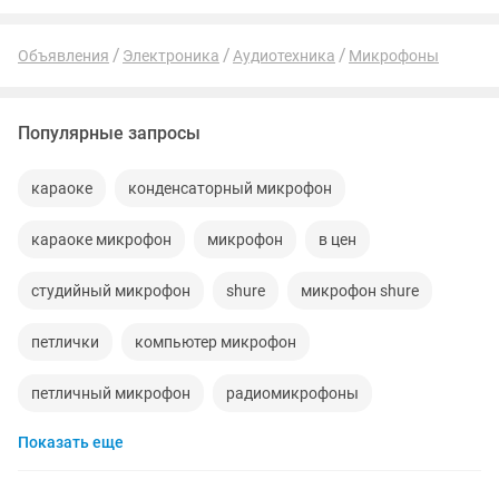
Объявления
Электроника
Аудиотехника
Микрофоны
Популярные запросы
караоке
конденсаторный микрофон
караоке микрофон
микрофон
в цен
студийный микрофон
shure
микрофон shure
петлички
компьютер микрофон
петличный микрофон
радиомикрофоны
Показать еще
микрафон
вокальный
микрофон петличка
петличный
микрофон для
комплекты