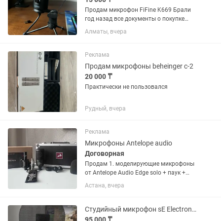
Продам микрофон FiFine K669 Брали
год назад все документы о покупке
есть Состояние: 9 из 10 Цена:
Алматы, вчера
Договорная Любые проверки, Звук
Четкий ПО ДОПОЛНИТЕЛЬНЫМ
ВОПРОСАМ ПИСАТЬ на Микрофон
Реклама
Fifine...
Продам микрофоны beheinger c-2
20 000 ₸
Практически не пользовался
Рудный, вчера
Реклама
Микрофоны Antelope audio
Договорная
Продам 1. моделирующие микрофоны
от Antelope Audio Edge solo + паук +
ветрозащита Edge note +держатель
Астана, вчера
2.Микрофонный активатор TritonAudio
FetHead Phantom. Покупались для
себя, не...
Студийный микрофон sE Electronics X1 S
95 000 ₸