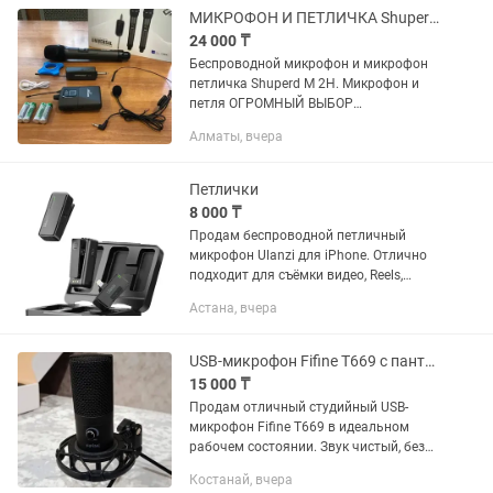
МИКРОФОН И ПЕТЛИЧКА Shuperd M 2H. Микрофон и петля. Оптом и в розницу.
24 000 ₸
Беспроводной микрофон и микрофон
петличка Shuperd M 2H. Микрофон и
петля ОГРОМНЫЙ ВЫБОР
МИКРОФОНОВ! ОПТОМ И В РОЗНИЦУ!
Алматы, вчера
РАССРОЧКА Kaspi Red Отличное
качество! Комплект микрофонов
SHUPERD M 2H...
Петлички
8 000 ₸
Продам беспроводной петличный
микрофон Ulanzi для iPhone. Отлично
подходит для съёмки видео, Reels,
TikTok, интервью, блогов и прямых
Астана, вчера
эфиров. Состояние отличное, работает
без нареканий. В комплекте...
USB-микрофон Fifine T669 с пантографом Полный комплект
15 000 ₸
Продам отличный студийный USB-
микрофон Fifine T669 в идеальном
рабочем состоянии. Звук чистый, без
шумов, идеально подходит для
Костанай, вчера
стримов, игр (Discord, CS2, CoD DMZ),