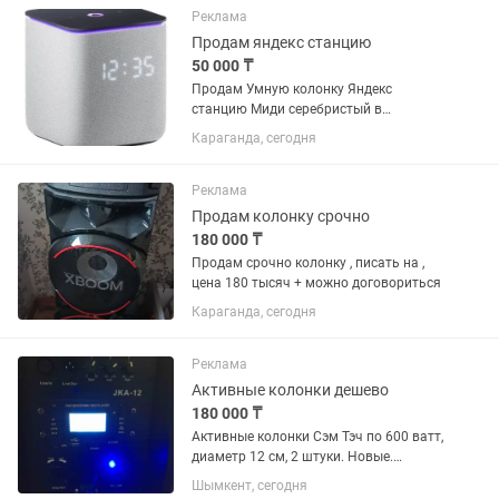
флагманская напольная...
Реклама
Продам яндекс станцию
50 000 ₸
Продам Умную колонку Яндекс
станцию Миди серебристый в
идеальном состоянии все работает,
Караганда, сегодня
все документы зарядка и коробка
имеются. Зарядка немного проблема.
Если есть возможность самим сделать
Реклама
зарядки...
Продам колонку срочно
180 000 ₸
Продам срочно колонку , писать на ,
цена 180 тысяч + можно договориться
Караганда, сегодня
Реклама
Активные колонки дешево
180 000 ₸
Активные колонки Сэм Тэч по 600 ватт,
диаметр 12 см, 2 штуки. Новые.
Профессиональные стойки бесплатно.
Шымкент, сегодня