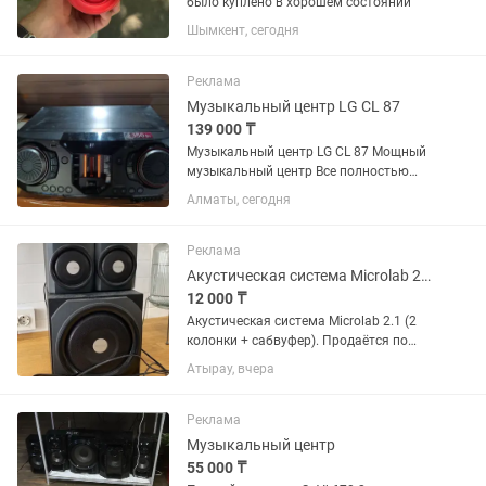
было куплено в хорошем состоянии
Шымкент, сегодня
Реклама
Музыкальный центр LG CL 87
139 000 ₸
Музыкальный центр LG CL 87 Мощный
музыкальный центр Все полностью
работает блютуз радио аух кабель
Алматы, сегодня
диск тоже. Отличное состояние
Состояние хорошее отлично Звук
чистый 2350 RMS ватт Идеальный...
Реклама
Акустическая система Microlab 2.1, 2 колонки сабвуфер
12 000 ₸
Акустическая система Microlab 2.1 (2
колонки + сабвуфер). Продаётся по
очень низкой цене. Состояние
Атырау, вчера
неизвестно — давно не
использовалась, проверку и ремонт не
проводили. Возможно, потребуется...
Реклама
Музыкальный центр
55 000 ₸