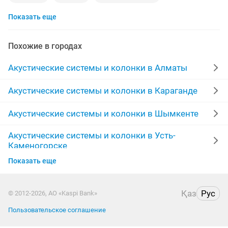
Показать еще
акустическая система
dvd плеер
домашний кинотеатр
портативные колонки
Похожие в городах
плееры
акустические колонки
алиса колонка
Акустические системы и колонки в Алматы
кинотеатр
алиса
встраиваемая
усилитель
Акустические системы и колонки в Караганде
саундбар
микшерный пульт
Акустические системы и колонки в Шымкенте
Акустические системы и колонки в Усть-
музыкальные колонки
яндекс станция
акустика
Каменогорске
проигрыватель
колонки компьютерные
Показать еще
Акустические системы и колонки в Актобе
jbl колонки
колонка bluetooth
сабуфер
Акустические системы и колонки в Актау
Қаз
Рус
© 2012-2026, АО «Kaspi Bank»
буфер колонки
акустический комплект
Пользовательское соглашение
Акустические системы и колонки в Костанае