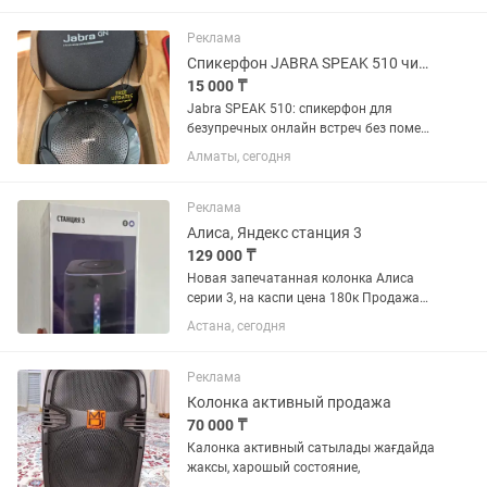
Реклама
Спикерфон JABRA SPEAK 510 чистый звук для онлайн совещаний.
15 000 ₸
Jabra SPEAK 510: спикерфон для
безупречных онлайн встреч без помех
и проводов! Устали от проблем со
Алматы, сегодня
связью вовремя онлайн совещаний?
Спикерфон Jabra SPEAK 510 решить
эту проблему раз и навсегда! Что...
Реклама
Алиса, Яндекс станция 3
129 000 ₸
Новая запечатанная колонка Алиса
серии 3, на каспи цена 180к Продажа
без торга, срочно.
Астана, сегодня
Реклама
Колонка активный продажа
70 000 ₸
Калонка активный сатылады жағдайда
жаксы, харошый состояние,