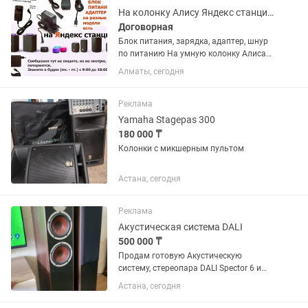
На колонку Алису Яндекс станцию Блок питания, зарядка, адаптер, шнур
Договорная
Блок питания, зарядка, адаптер, шнур
по питанию На умную колонку Алиса
На Яндекс станцию Есть на все модели
Алматы, сегодня
Яндекс станций на вашу модель Алисы
тоже есть
Реклама
Yamaha Stagepas 300
180 000 ₸
Колонки с микшерным пультом
Астана, сегодня
Реклама
Акустическая система DALI
500 000 ₸
Продам готовую Акустическую
систему, стереопара DALI Spector 6 и
усилитель DENON PMA-600NE. Всё в
Астана, сегодня
идеальном состоянии, коробки и
бумаги сохранены.DALI Spektor 6 — это