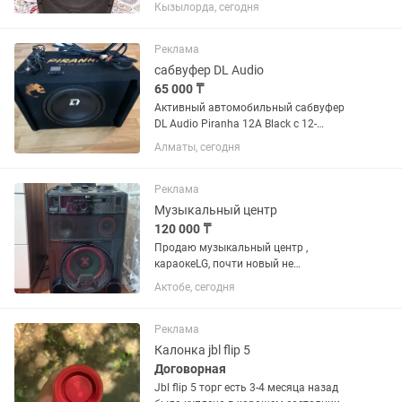
Кызылорда, сегодня
Реклама
сабвуфер DL Audio
65 000 ₸
Активный автомобильный сабвуфер
DL Audio Piranha 12A Black с 12-
дюймовым динамиком и встроенным
Алматы, сегодня
усилителем. Состояние нового
,практически не использовался ,играет
хорошо Обмена нет
Реклама
Музыкальный центр
120 000 ₸
Продаю музыкальный центр ,
караокеLG, почти новый не
использовали.
Актобе, сегодня
Реклама
Калонка jbl flip 5
Договорная
Jbl flip 5 торг есть 3-4 месяца назад