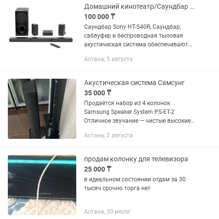
Домашний кинотеатр/Саундбар Sony HT-S40R
100 000 ₸
Саундбар Sony HT-S40R, Саундбар,
сабвуфер и беспроводная тыловая
акустическая система обеспечивают
вместе динамический окружающий
Астана, 5 августа
звук, который заполняет всю комнату
и дарит изумительные...
Акустическая система Самсунг
35 000 ₸
Продаётся набор из 4 колонок
Samsung Speaker System PS-ET-2
Отличное звучание — чистые высокие
частоты и глубокий бас Подойдут для
Астана, 2 августа
домашнего кинотеатра Стильный
дизайн, компактные размеры В
хорошем...
продам колонку для телевизора
25 000 ₸
в идеальном состоянии отдам за 30
тысяч срочно торга нет
Астана, 30 июля