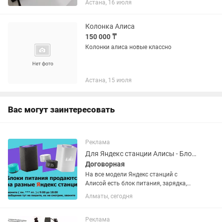
Астана, 16 июля
жатыр
Колонка Алиса
150 000 ₸
Колонки алиса новые классно
Астана, 15 июля
Вас могут заинтересовать
Реклама
Для Яндекс станции Алисы - Блок питания зарядное устройство зарядка адаптер
Договорная
На все модели Яндекс станций с
Алисой есть блок питания, зарядка,
шнур для колонки Алиса. На вашу
Алматы, сегодня
колонку Алису по минималке сделаю
хорошую цену. Ваша Яндекс станция
снова будет работать, а не стоять...
Реклама