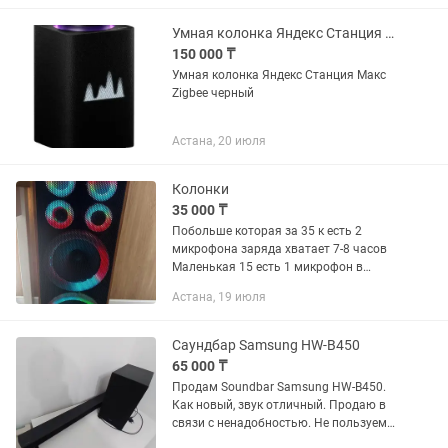
Умная колонка Яндекс Станция Макс Zigbee черный
150 000 ₸
Умная колонка Яндекс Станция Макс
Zigbee черный
Астана, 20 июля
Колонки
35 000 ₸
Побольше которая за 35 к есть 2
микрофона заряда хватает 7-8 часов
Маленькая 15 есть 1 микрофон в
комплекте. Цены окончательные
Астана, 19 июля
Саундбар Samsung HW-B450
65 000 ₸
Продам Soundbar Samsung HW-B450.
Как новый, звук отличный. Продаю в
связи с ненадобностью. Не пользуемся
(( Отдам за 65к. Қолданбаймыз, текке