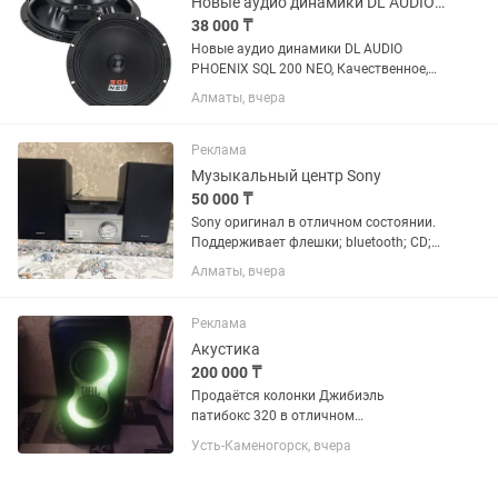
Новые аудио динамики DL AUDIO PHOENIX SQL 200 NEO
38 000 ₸
Новые аудио динамики DL AUDIO
PHOENIX SQL 200 NEO, Качественное,
мощное, чистое детализированное
Алматы, вчера
звучание с отличным панчем. Диаметр
200 мм, Номинальное сопротивление 4
Ом, Номинальная мощность 140...
Реклама
Музыкальный центр Sony
50 000 ₸
Sony оригинал в отличном состоянии.
Поддерживает флешки; bluetooth; CD;
Radio и т.д. Отдам в хорошие руки )))
Алматы, вчера
Реклама
Акустика
200 000 ₸
Продаётся колонки Джибиэль
патибокс 320 в отличном
состоянии.Дополнительно был куплен
Усть-Каменогорск, вчера
чехол к этой колонки.Работает как от
аккумулятора,так и от сети.