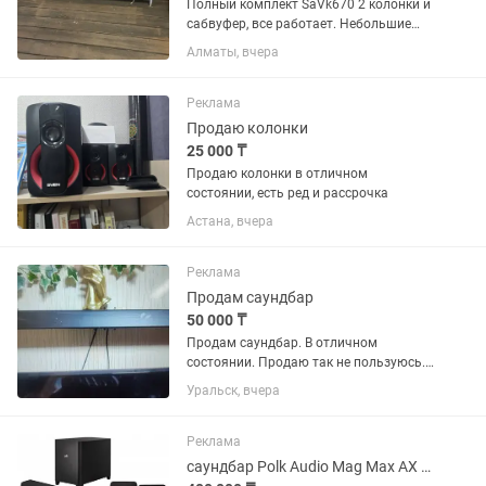
Полный комплект SaVk670 2 колонки и
сабвуфер, все работает. Небольшие
следы от времени и эксплуатации.
Алматы, вчера
Мощность 500 ватт RMS. 55000 тенге.
Также продаю полный комплект точно
такой же центр но с...
Реклама
Продаю колонки
25 000 ₸
Продаю колонки в отличном
состоянии, есть ред и рассрочка
Астана, вчера
Реклама
Продам саундбар
50 000 ₸
Продам саундбар. В отличном
состоянии. Продаю так не пользуюсь.
Покупала за 95000. Продаю за 55000
Уральск, вчера
Реклама
саундбар Polk Audio Mag Max AX SR