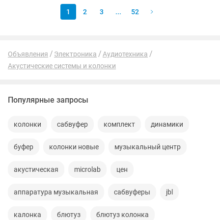
1
2
3
...
52
Объявления
Электроника
Аудиотехника
Акустические системы и колонки
Популярные запросы
колонки
сабвуфер
комплект
динамики
буфер
колонки новые
музыкальный центр
акустическая
microlab
цен
аппаратура музыкальная
сабвуферы
jbl
калонка
блютуз
блютуз колонка